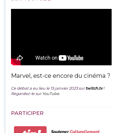
Marvel, est-ce encore du cinéma ?
Ce débat a eu lieu le 15 janvier 2023 sur
twitch.tv
!
Regardez-le sur
YouTube
.
PARTICIPER
Soutenez
Culturellement