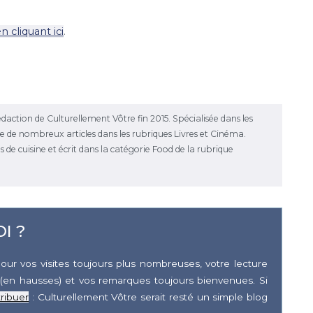
n cliquant ici
.
daction de Culturellement Vôtre fin 2015. Spécialisée dans les
ise de nombreux articles dans les rubriques Livres et Cinéma.
es de cuisine et écrit dans la catégorie Food de la rubrique
I ?
our vos visites toujours plus nombreuses, votre lecture
(en hausses) et vos remarques toujours bienvenues. Si
ribuer
: Culturellement Vôtre serait resté un simple blog