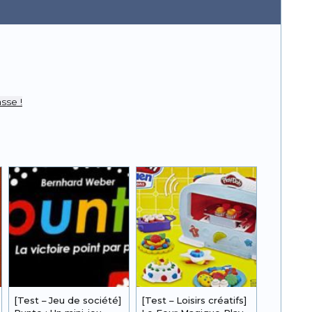
r
pp
sse !
[Test – Jeu de société]
[Test – Loisirs créatifs]