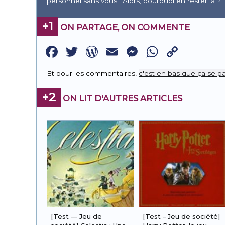
personnel sans vous ! Alors, pourquoi en rester là ?
+1
ON PARTAGE, ON COMMENTE
Facebook
Twitter
WordPress
Email
Messenge
WhatsA
Copy
Link
Et pour les commentaires,
c'est en bas que ça se pa
+2
ON LIT D'AUTRES ARTICLES
[Test — Jeu de
[Test – Jeu de société]