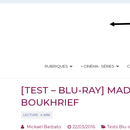
Aller
au
contenu
RUBRIQUES
> CINÉMA · SÉRIES
C
[TEST – BLU-RAY] MA
BOUKHRIEF
Mickaël Barbato
22/03/2016
Tests Blu-r