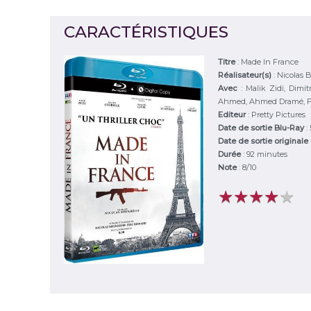
CARACTÉRISTIQUES
Titre
:
Made In France
Réalisateur(s)
:
Nicolas 
Avec
:
Malik Zidi, Dimit
Ahmed, Ahmed Dramé, F
Editeur
:
Pretty Pictures
Date de sortie Blu-Ray
:
Date de sortie originale
Durée
:
92 minutes
Note
:
8
/
10
★
★
★
★
★
★
★
★
★
★