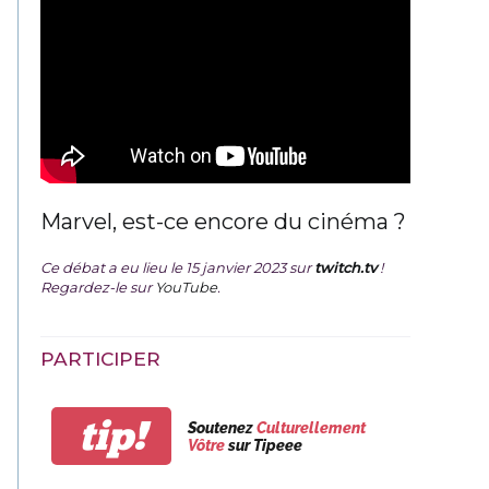
Marvel, est-ce encore du cinéma ?
Ce débat a eu lieu le 15 janvier 2023 sur
twitch.tv
!
Regardez-le sur
YouTube
.
PARTICIPER
tip!
Soutenez
Culturellement
Vôtre
sur Tipeee