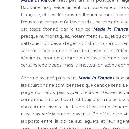
Made In France
n’est pas un film politique, malg
Boukhrief est, évidemment, un observateur hors 
Française, et ses démons malheureusement bien réel
l’œuvre ne pense qu’à travers elle, ne compte que 
est assez étonné par le ton de
Made In France
presque humoristiques, notamment au sujet du conve
s’attache non pas à alléger son film, mais à donner
sommes face à une cellule terroriste, dont l’effe
décrire ce groupe comme étant aveuglément sangui
certains idéologues, mais le metteur en scène donn
Comme avancé plus haut,
Made In France
est avan
les situations ne sont pensées que dans ce sens. Le
piège du héros pas super crédible. Peut-être pa
comprend tant ce travail est toujours miné de questio
choix d’une histoire de taupe. C’est, intrinsèqueme
n’est pas spécialement payante. En effet, bien vi
rapports entre la police aux aguets et leur agent
conjonctures ont pu se produire, on n’est pas tou