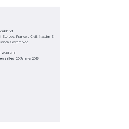
Boukhrief
ri Storoge, François Civil, Nassim Si
ranck Gastambide
 5 Avril 2016
 en salles
: 20 Janvier 2016