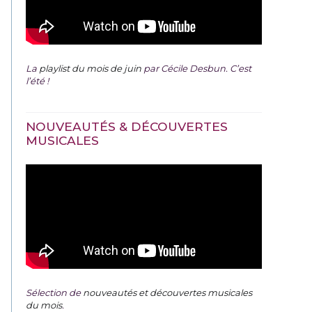
La
playlist du mois de juin
par Cécile Desbun. C’est
l’été !
NOUVEAUTÉS & DÉCOUVERTES
MUSICALES
Sélection de
nouveautés et découvertes musicales
du mois
.