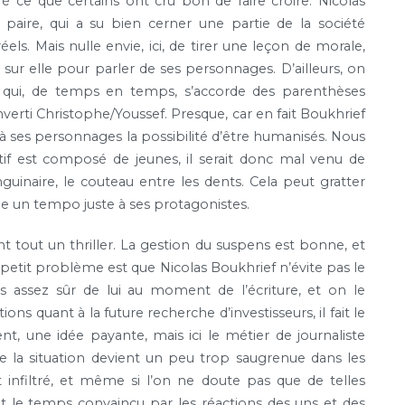
ré ce que certains ont cru bon de faire croire. Nicolas
paire, qui a su bien cerner une partie de la société
s. Mais nulle envie, ici, de tirer une leçon de morale,
sur elle pour parler de ses personnages. D’ailleurs, on
qui, de temps en temps, s’accorde des parenthèses
rti Christophe/Youssef. Presque, car en fait Boukhrief
 à ses personnages la possibilité d’être humanisés. Nous
ctif est composé de jeunes, il serait donc mal venu de
naire, le couteau entre les dents. Cela peut gratter
e un tempo juste à ses protagonistes.
t tout un thriller. La gestion du suspens est bonne, et
 petit problème est que Nicolas Boukhrief n’évite pas le
s assez sûr de lui au moment de l’écriture, et on le
ns quant à la future recherche d’investisseurs, il fait le
nt, une idée payante, mais ici le métier de journaliste
te la situation devient un peu trop saugrenue dans les
 infiltré, et même si l’on ne doute pas que de telles
t le temps convaincu par les réactions des uns et des