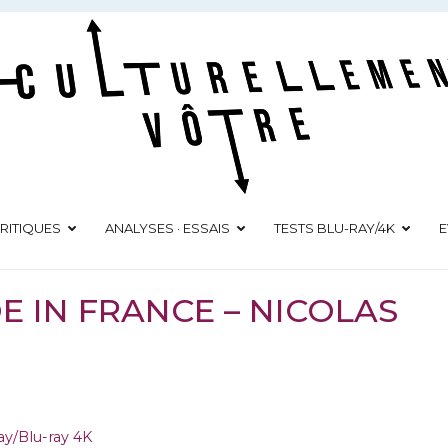
Culturellement Vôtre
Webzine Culturel
RITIQUES
ANALYSES · ESSAIS
TESTS BLU-RAY/4K
E
DE IN FRANCE – NICOLAS
ay/Blu-ray 4K