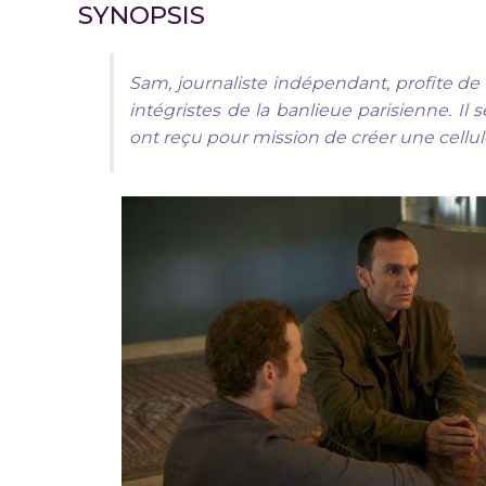
SYNOPSIS
Sam, journaliste indépendant, profite de 
intégristes de la banlieue parisienne. I
ont reçu pour mission de créer une cellul