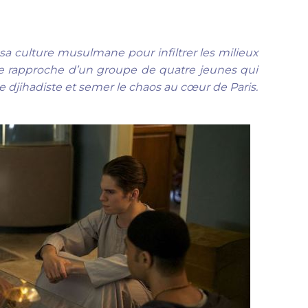
sa culture musulmane pour infiltrer les milieux
l se rapproche d’un groupe de quatre jeunes qui
e djihadiste et semer le chaos au cœur de Paris.