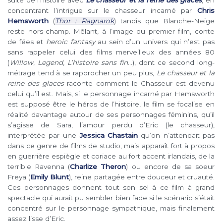
concentrant l’intrigue sur le chasseur incarné par
Chris
Hemsworth
(
Thor : Ragnarok
) tandis que Blanche-Neige
reste hors-champ. Mêlant, à l’image du premier film, conte
de fées et
heroic fantasy
au sein d’un univers qui n’est pas
sans rappeler celui des films merveilleux des années 80
(
Willow
,
Legend
,
L’histoire sans fin
…), dont ce second long-
métrage tend à se rapprocher un peu plus,
Le chasseur et la
reine des glaces
raconte comment le Chasseur est devenu
celui qu’il est. Mais, si le personnage incarné par Hemsworth
est supposé être le héros de l’histoire, le film se focalise en
réalité davantage autour de ses personnages féminins, qu’il
s’agisse de Sara, l’amour perdu d’Eric (le chasseur),
interprétée par une
Jessica Chastain
qu’on n’attendait pas
dans ce genre de films de studio, mais apparaît fort à propos
en guerrière espiègle et coriace au fort accent irlandais, de la
terrible Ravenna (
Charlize Theron
) ou encore de sa soeur
Freya (
Emily Blunt
), reine partagée entre douceur et cruauté.
Ces personnages donnent tout son sel à ce film à grand
spectacle qui aurait pu sembler bien fade si le scénario s’était
concentré sur le personnage sympathique, mais finalement
assez lisse d’Eric.