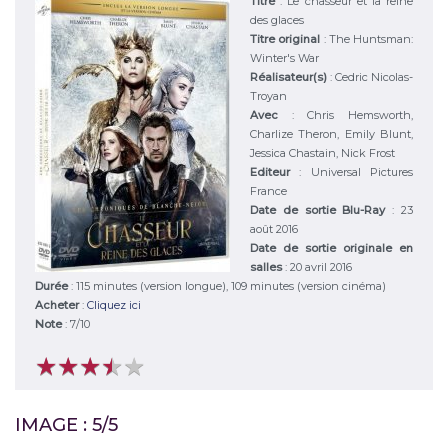
Titre
:
Le chasseur et la reine
des glaces
Titre original
:
The Huntsman:
Winter's War
Réalisateur(s)
:
Cedric Nicolas-
Troyan
Avec
:
Chris Hemsworth,
Charlize Theron, Emily Blunt,
Jessica Chastain, Nick Frost
Editeur
:
Universal Pictures
France
Date de sortie Blu-Ray
: 23
août 2016
Date de sortie originale en
salles
: 20 avril 2016
Durée
:
115 minutes (version longue), 109 minutes (version cinéma)
Acheter
:
Cliquez ici
Note
:
7
/
10
★
★
★
★
★
★
★
★
★
★
IMAGE : 5/5