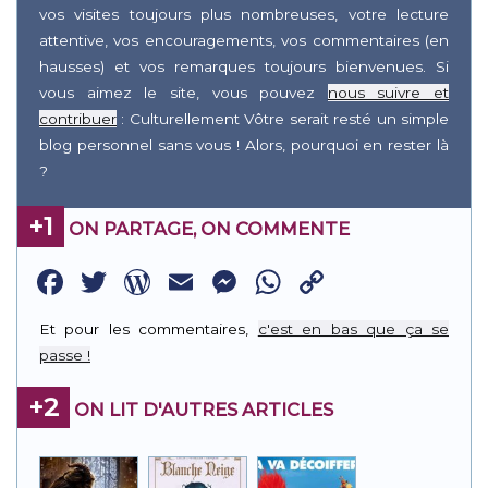
vos visites toujours plus nombreuses, votre lecture
attentive, vos encouragements, vos commentaires (en
hausses) et vos remarques toujours bienvenues. Si
vous aimez le site, vous pouvez
nous suivre et
contribuer
: Culturellement Vôtre serait resté un simple
blog personnel sans vous ! Alors, pourquoi en rester là
?
+1
ON PARTAGE, ON COMMENTE
Facebook
Twitter
WordPress
Email
Messenger
WhatsApp
Copy
Link
Et pour les commentaires,
c'est en bas que ça se
passe !
+2
ON LIT D'AUTRES ARTICLES