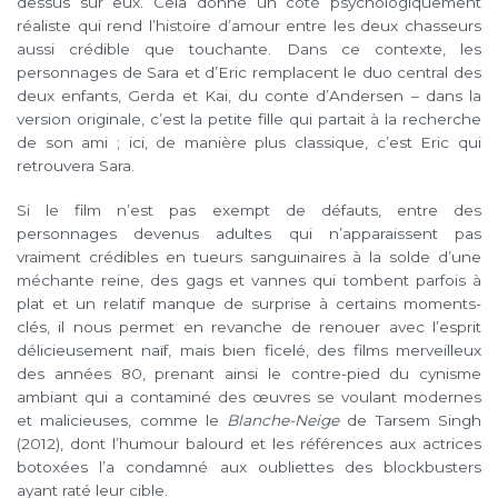
dessus sur eux. Cela donne un côté psychologiquement
réaliste qui rend l’histoire d’amour entre les deux chasseurs
aussi crédible que touchante. Dans ce contexte, les
personnages de Sara et d’Eric remplacent le duo central des
deux enfants, Gerda et Kai, du conte d’Andersen – dans la
version originale, c’est la petite fille qui partait à la recherche
de son ami ; ici, de manière plus classique, c’est Eric qui
retrouvera Sara.
Si le film n’est pas exempt de défauts, entre des
personnages devenus adultes qui n’apparaissent pas
vraiment crédibles en tueurs sanguinaires à la solde d’une
méchante reine, des gags et vannes qui tombent parfois à
plat et un relatif manque de surprise à certains moments-
clés, il nous permet en revanche de renouer avec l’esprit
délicieusement naïf, mais bien ficelé, des films merveilleux
des années 80, prenant ainsi le contre-pied du cynisme
ambiant qui a contaminé des œuvres se voulant modernes
et malicieuses, comme le
Blanche-Neige
de Tarsem Singh
(2012), dont l’humour balourd et les références aux actrices
botoxées l’a condamné aux oubliettes des blockbusters
ayant raté leur cible.