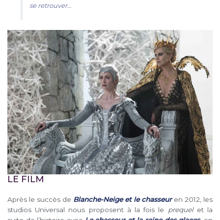
se retrouver…
LE FILM
Après le succès de
Blanche-Neige et le chasseur
en 2012, les
studios Universal nous proposent à la fois le
prequel
et la
suite de l’histoire avec
Le chasseur et la reine des glaces
, en