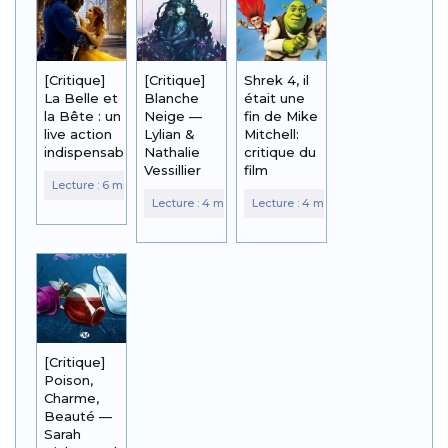
[Critique]
[Critique]
Shrek 4, il
La Belle et
Blanche
était une
la Bête : un
Neige —
fin de Mike
live action
Lylian &
Mitchell:
indispensable ?
Nathalie
critique du
Vessillier
film
[Critique]
Poison,
Charme,
Beauté —
Sarah