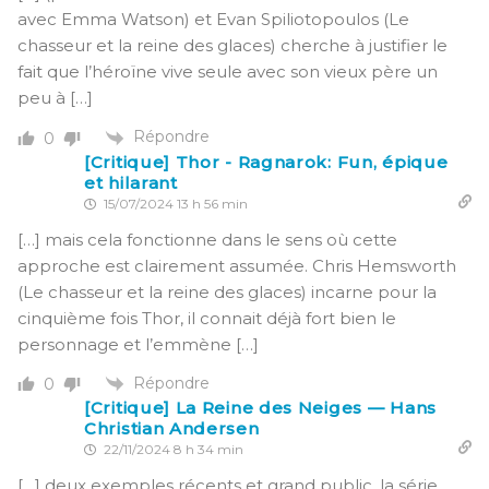
avec Emma Watson) et Evan Spiliotopoulos (Le
chasseur et la reine des glaces) cherche à justifier le
fait que l’héroïne vive seule avec son vieux père un
peu à […]
Répondre
0
[Critique] Thor - Ragnarok: Fun, épique
et hilarant
15/07/2024 13 h 56 min
[…] mais cela fonctionne dans le sens où cette
approche est clairement assumée. Chris Hemsworth
(Le chasseur et la reine des glaces) incarne pour la
cinquième fois Thor, il connait déjà fort bien le
personnage et l’emmène […]
Répondre
0
[Critique] La Reine des Neiges — Hans
Christian Andersen
22/11/2024 8 h 34 min
[…] deux exemples récents et grand public, la série