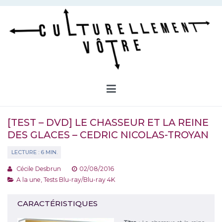
Aller
au
contenu
Culturellement Vôtre
Webzine Culturel
[TEST – DVD] LE CHASSEUR ET LA REINE
DES GLACES – CEDRIC NICOLAS-TROYAN
Cécile Desbrun
02/08/2016
A la une
,
Tests Blu-ray/Blu-ray 4K
CARACTÉRISTIQUES