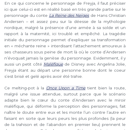
En ce qui concerne le personnage de Freyja, il faut préciser
ici que celui-ci est en réalité basé en très grande partie sur le
personnage du conte
La Reine des Neiges
de Hans Christian
Andersen – et assez peu sur la déesse de la mythologie
nordique, malgré la présence d’une armée à sa solde et un
rapport à la maternité, ici troublé et empêché. La tragédie
initiale du personnage permet d’expliquer sa transformation
en « méchante reine » interdisant l’attachement amoureux à
ses chasseurs sous peine de mort là où le conte d’Andersen
n’évoquait jamais la genèse du personnage. Evidemment, il y
aussi un petit côté
Maléfique
de Disney avec Angelina Jolie,
Freyja étant au départ une personne bonne dont le coeur
s’est brisé et gelé après avoir été trahie.
Ce melting-pot à la
Once Upon a Time
tient bien la route,
malgré une issue attendue, surtout parce que le scénario
adapte bien le cœur du conte d’Andersen avec le miroir
maléfique, qui déforme la perception des personnages, fait
naître le doute entre eux et les monte l’un contre l’autre en
faisant en sorte que leurs peurs les plus profondes (la peur
de la trahison et de l’abandon en premier lieu) prennent le