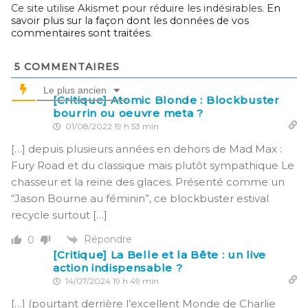
Ce site utilise Akismet pour réduire les indésirables.
En
savoir plus sur la façon dont les données de vos
commentaires sont traitées
.
5
COMMENTAIRES
Le plus ancien
[Critique] Atomic Blonde : Blockbuster
bourrin ou oeuvre meta ?
01/08/2022 19 h 53 min
[…] depuis plusieurs années en dehors de Mad Max :
Fury Road et du classique mais plutôt sympathique Le
chasseur et la reine des glaces. Présenté comme un
“Jason Bourne au féminin”, ce blockbuster estival
recycle surtout […]
Répondre
0
[Critique] La Belle et la Bête : un live
action indispensable ?
14/07/2024 19 h 49 min
[…] (pourtant derrière l’excellent Monde de Charlie