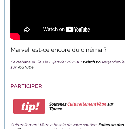
Marvel, est-ce encore du cinéma ?
Ce débat a eu lieu le 15 janvier 2023 sur
twitch.tv
! Regardez-le
sur
YouTube
.
PARTICIPER
tip!
Soutenez
Culturellement Vôtre
sur
Tipeee
Culturellement Vôtre a besoin de votre soutien.
Faites un don