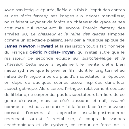
Avec son intrigue épurée, fidèle à la fois à l’esprit des contes
et des récits fantasy, ses images aux décors merveilleux,
nous faisant voyager de forêts en châteaux de glace et ses
costumes qui rappellent là encore l’heroic fantasy des
années 80,
Le chasseur et la reine des glaces
s’impose
comme un spectacle plaisant, servi par la musique épique de
James Newton Howard
et la réalisation tout à fait honnête
du Français
Cédric Nicolas-Troyan
, qui n’était autre que le
réalisateur de seconde équipe sur
Blanche-Neige et le
chasseur
. Cette suite a également le mérite d’être bien
mieux rythmée que le premier film, dont le long tunnel au
milieu de l’intrigue a perdu plus d’un spectateur à l’époque,
en dépit de quelques scènes assez inspirées dans leur
aspect gothique. Alors certes, l’intrigue, relativement cousue
de fil blanc, ne surprendra pas les spectateurs familiers de ce
genre d’œuvres, mais ce côté classique et naïf, assumé
comme tel, est aussi ce qui en fait la force face à un nouveau
courant d’œuvres à l’approche pseudo-postmoderne
cherchant surtout à rentabiliser, à coups de vannes
anachroniques et de cynisme, ce retour en force de la