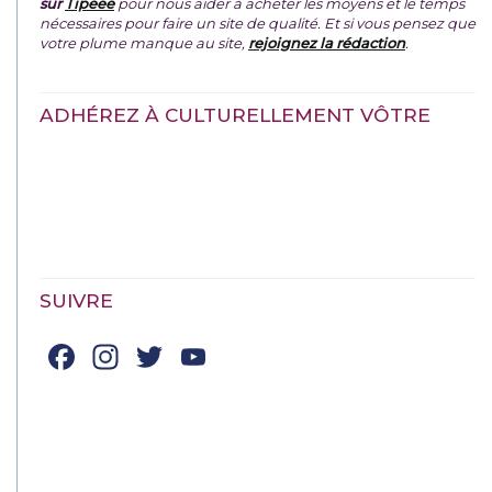
sur
Tipeee
pour nous aider à acheter les moyens et le temps
nécessaires pour faire un site de qualité. Et si vous pensez que
votre plume manque au site,
rejoignez la rédaction
.
ADHÉREZ À CULTURELLEMENT VÔTRE
SUIVRE
Facebook
Instagram
Twitter
YouTube
Channel