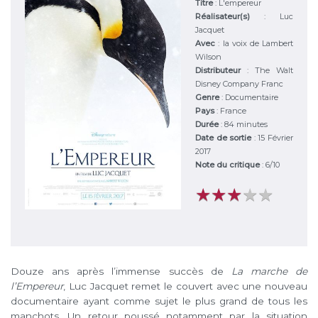
Titre
:
L'empereur
Réalisateur(s)
:
Luc
Jacquet
Avec
:
la voix de Lambert
Wilson
Distributeur
:
The Walt
Disney Company Franc
Genre
:
Documentaire
Pays
:
France
Durée
:
84 minutes
Date de sortie
: 15 Février
2017
Note du critique
:
6
/
10
★
★
★
★
★
★
★
★
★
★
Douze ans après l’immense succès de
La marche de
l’Empereur
, Luc Jacquet remet le couvert avec une nouveau
documentaire ayant comme sujet le plus grand de tous les
manchots. Un retour poussé notamment par la situation