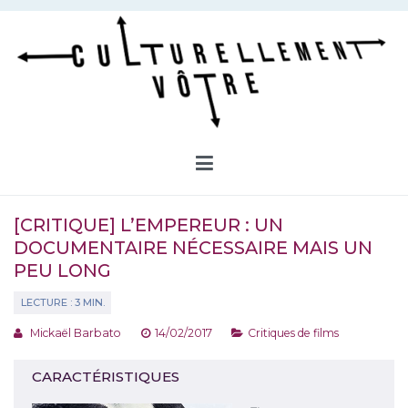
Aller
au
contenu
Culturellement Vôtre
Webzine Culturel
[CRITIQUE] L’EMPEREUR : UN
DOCUMENTAIRE NÉCESSAIRE MAIS UN
PEU LONG
Mickaël Barbato
14/02/2017
Critiques de films
CARACTÉRISTIQUES