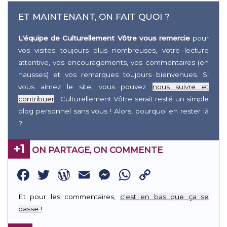
ET MAINTENANT, ON FAIT QUOI ?
L'équipe de Culturellement Vôtre vous remercie
pour
vos visites toujours plus nombreuses, votre lecture
attentive, vos encouragements, vos commentaires (en
hausses) et vos remarques toujours bienvenues. Si
vous aimez le site, vous pouvez
nous suivre et
contribuer
: Culturellement Vôtre serait resté un simple
blog personnel sans vous ! Alors, pourquoi en rester là
?
+1
ON PARTAGE, ON COMMENTE
Facebook
Twitter
WordPress
Email
Messenger
WhatsApp
Copy
Link
Et pour les commentaires,
c'est en bas que ça se
passe !