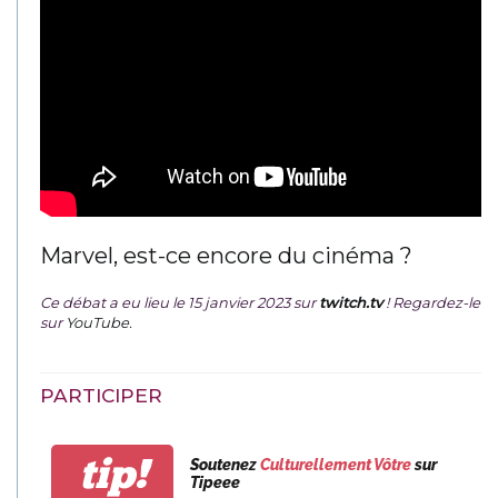
Marvel, est-ce encore du cinéma ?
Ce débat a eu lieu le 15 janvier 2023 sur
twitch.tv
! Regardez-le
sur
YouTube
.
PARTICIPER
tip!
Soutenez
Culturellement Vôtre
sur
Tipeee