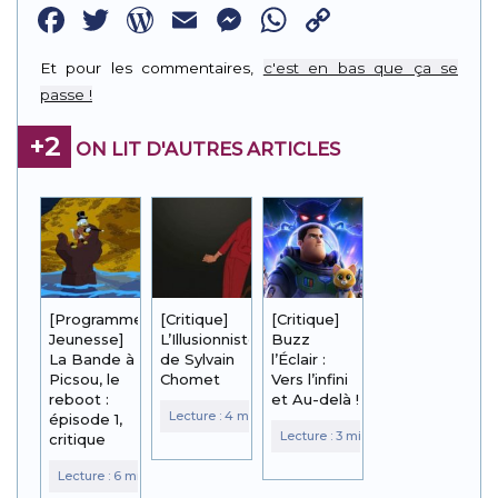
Facebook
Twitter
WordPress
Email
Messenger
WhatsApp
Copy
Link
Et pour les commentaires,
c'est en bas que ça se
passe !
+2
ON LIT D'AUTRES ARTICLES
[Programme
[Critique]
[Critique]
Jeunesse]
L’Illusionniste
Buzz
La Bande à
de Sylvain
l’Éclair :
Picsou, le
Chomet
Vers l’infini
reboot :
et Au-delà !
épisode 1,
critique