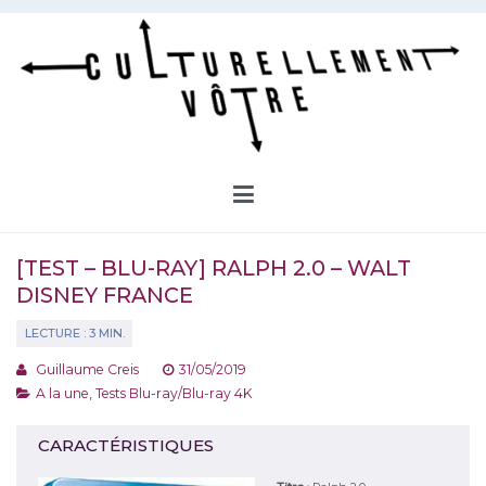
Aller
au
contenu
Culturellement Vôtre
Webzine Culturel
[TEST – BLU-RAY] RALPH 2.0 – WALT
DISNEY FRANCE
Guillaume Creis
31/05/2019
A la une
,
Tests Blu-ray/Blu-ray 4K
CARACTÉRISTIQUES