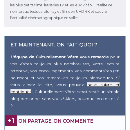
les plus petits films, les séries TV et les jeux vidéo. Il réalise de
nombreux tests de blu-ray et films en UHD 4K et couvre
l'actualité cinématographique en salles.
ET MAINTENANT, ON FAIT QUOI ?
L'équipe de Culturellement Vôtre vous remercie
pour
vos visites toujours plus nombreuses, votre lecture
attentive, vos encouragements, vos commentaires (en
hausses) et vos remarques toujours bienvenues. Si
vous aimez le site, vous pouvez
nous suivre et
contribuer
: Culturellement Vôtre serait resté un simple
blog personnel sans vous ! Alors, pourquoi en rester là
?
+1
ON PARTAGE, ON COMMENTE