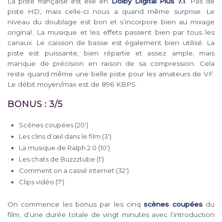
La piste française est elle en
Dolby Digital Plus 7.1
. Pas de
piste HD, mais celle-ci nous a quand même surprise. Le
niveau du doublage est bon et s’incorpore bien au mixage
original. La musique et les effets passent bien par tous les
canaux. Le caisson de basse est également bien utilisé. La
piste est puissante, bien répartie et assez ample, mais
manque de précision en raison de sa compression. Cela
reste quand même une belle piste pour les amateurs de VF.
Le débit moyen/max est de 896 KBPS.
BONUS : 3/5
Scènes coupées (20′)
Les clins d’œil dans le film (3′)
La musique de Ralph 2.0 (10′)
Les chats de Buzzztube (1′)
Comment on a cassé internet (32′)
Clips vidéo (7′)
On commence les bonus par les cinq
scènes coupées
du
film, d’une durée totale de vingt minutes avec l’introduction