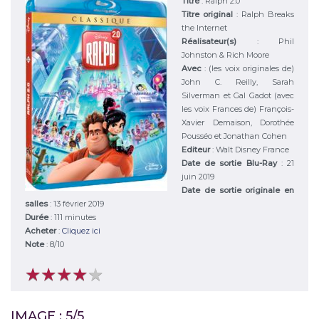
Titre
:
Ralph 2.0
Titre original
:
Ralph Breaks
the Internet
Réalisateur(s)
:
Phil
Johnston & Rich Moore
Avec
:
(les voix originales de)
John C. Reilly, Sarah
Silverman et Gal Gadot (avec
les voix Frances de) François-
Xavier Demaison, Dorothée
Pousséo et Jonathan Cohen
Editeur
:
Walt Disney France
Date de sortie Blu-Ray
: 21
juin 2019
Date de sortie originale en
salles
: 13 février 2019
Durée
:
111 minutes
Acheter
:
Cliquez ici
Note
:
8
/
10
★
★
★
★
★
★
★
★
★
★
IMAGE : 5/5