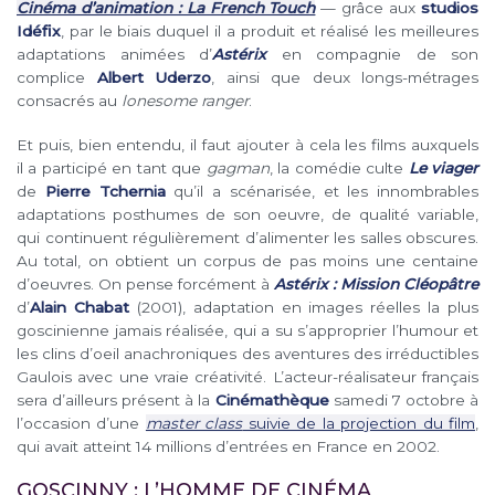
Cinéma d’animation : La French Touch
— grâce aux
studios
Idéfix
, par le biais duquel il a produit et réalisé les meilleures
adaptations animées d’
Astérix
en compagnie de son
complice
Albert
Uderzo
, ainsi que deux longs-métrages
consacrés au
lonesome ranger
.
Et puis, bien entendu, il faut ajouter à cela les films auxquels
il a participé en tant que
gagman
, la comédie culte
Le viager
de
Pierre Tchernia
qu’il a scénarisée, et les innombrables
adaptations posthumes de son oeuvre, de qualité variable,
qui continuent régulièrement d’alimenter les salles obscures.
Au total, on obtient un corpus de pas moins une centaine
d’oeuvres. On pense forcément à
Astérix : Mission Cléopâtre
d’
Alain Chabat
(2001), adaptation en images réelles la plus
goscinienne jamais réalisée, qui a su s’approprier l’humour et
les clins d’oeil anachroniques des aventures des irréductibles
Gaulois avec une vraie créativité. L’acteur-réalisateur français
sera d’ailleurs présent à la
Cinémathèque
samedi 7 octobre à
l’occasion d’une
master class
suivie de la projection du film
,
qui avait atteint 14 millions d’entrées en France en 2002.
GOSCINNY : L’HOMME DE CINÉMA