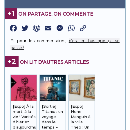
+1
ON PARTAGE, ON COMMENTE
Facebook
Twitter
WordPress
Email
Messenger
WhatsApp
Copy
Link
Et pour les commentaires,
c'est en bas que ça se
passe !
+2
ON LIT D'AUTRES ARTICLES
[Expo] À la
[Sortie]
[Expo]
mort, à la
Titanic : un
Henri
vie ! Vanités
voyage
Manguin à
d’hier et
dans le
la Villa
d’aujourd’hui
temps –
Théo : Un