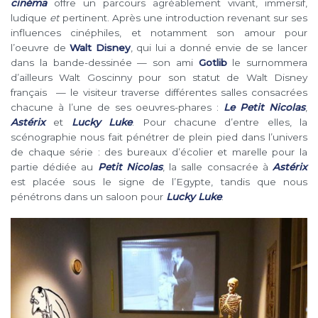
cinéma
offre un parcours agréablement vivant, immersif,
ludique
et
pertinent. Après une introduction revenant sur ses
influences cinéphiles, et notamment son amour pour
l’oeuvre de
Walt Disney
, qui lui a donné envie de se lancer
dans la bande-dessinée — son ami
Gotlib
le surnommera
d’ailleurs Walt Goscinny pour son statut de Walt Disney
français — le visiteur traverse différentes salles consacrées
chacune à l’une de ses oeuvres-phares :
Le Petit Nicolas
,
Astérix
et
Lucky Luke
. Pour chacune d’entre elles, la
scénographie nous fait pénétrer de plein pied dans l’univers
de chaque série : des bureaux d’écolier et marelle pour la
partie dédiée au
Petit Nicolas
, la salle consacrée à
Astérix
est placée sous le signe de l’Egypte, tandis que nous
pénétrons dans un saloon pour
Lucky Luke
.