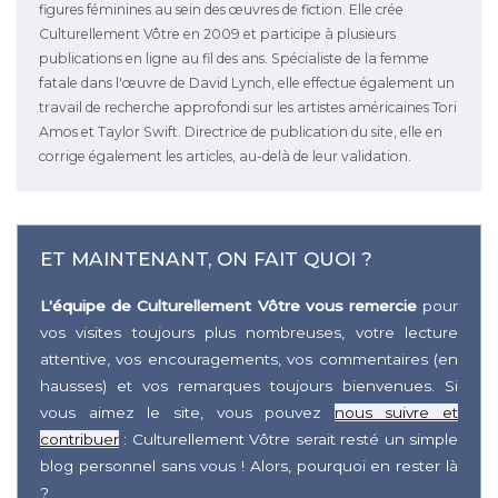
figures féminines au sein des œuvres de fiction. Elle crée
Culturellement Vôtre en 2009 et participe à plusieurs
publications en ligne au fil des ans. Spécialiste de la femme
fatale dans l'œuvre de David Lynch, elle effectue également un
travail de recherche approfondi sur les artistes américaines Tori
Amos et Taylor Swift. Directrice de publication du site, elle en
corrige également les articles, au-delà de leur validation.
ET MAINTENANT, ON FAIT QUOI ?
L'équipe de Culturellement Vôtre vous remercie
pour
vos visites toujours plus nombreuses, votre lecture
attentive, vos encouragements, vos commentaires (en
hausses) et vos remarques toujours bienvenues. Si
vous aimez le site, vous pouvez
nous suivre et
contribuer
: Culturellement Vôtre serait resté un simple
blog personnel sans vous ! Alors, pourquoi en rester là
?