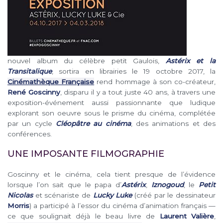
nouvel album du célèbre petit Gaulois,
Astérix et la
Transitalique
, sortira en librairies le 19 octobre 2017, la
Cinémathèque Française
rend hommage à son co-créateur,
René Goscinny
, disparu il y a tout juste 40 ans, à travers une
exposition-événement aussi passionnante que ludique
explorant son oeuvre sous le prisme du cinéma, complétée
par un cycle
Cléopâtre au cinéma
, des animations et des
conférences.
UNE IMPOSANTE FILMOGRAPHIE
Goscinny et le cinéma, cela tient presque de l’évidence
lorsque l’on sait que le papa d’
Astérix
,
Iznogoud
, le
Petit
Nicolas
et scénariste de
Lucky Luke
(créé par le dessinateur
Morris
) a participé à l’essor du cinéma d’animation français —
ce que soulignait déjà le beau livre de
Laurent Valière
,