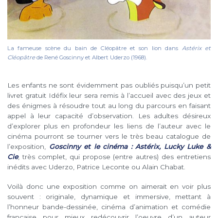
La fameuse scène du bain de Cléopâtre et son lion dans
Astérix et
Cléopâtre
de René Goscinny et Albert Uderzo (1968).
Les enfants ne sont évidemment pas oubliés puisqu’un petit
livret gratuit Idéfix leur sera remis à l’accueil avec des jeux et
des énigmes à résoudre tout au long du parcours en faisant
appel à leur capacité d’observation. Les adultes désireux
d’explorer plus en profondeur les liens de l’auteur avec le
cinéma pourront se tourner vers le très beau catalogue de
l’exposition,
Goscinny et le cinéma : Astérix, Lucky Luke &
Cie
, très complet, qui propose (entre autres) des entretiens
inédits avec Uderzo, Patrice Leconte ou Alain Chabat.
Voilà donc une exposition comme on aimerait en voir plus
souvent : originale, dynamique et immersive, mettant à
l’honneur bande-dessinée, cinéma d’animation et comédie
française pour mieux redécouvrir l’oeuvre d’un auteur