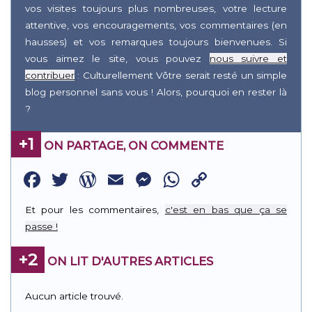
vos visites toujours plus nombreuses, votre lecture
attentive, vos encouragements, vos commentaires (en
hausses) et vos remarques toujours bienvenues. Si
vous aimez le site, vous pouvez
nous suivre et
contribuer
: Culturellement Vôtre serait resté un simple
blog personnel sans vous ! Alors, pourquoi en rester là
?
+1
ON PARTAGE, ON COMMENTE
Facebook
Twitter
WordPress
Email
Messenger
WhatsApp
Copy
Link
Et pour les commentaires,
c'est en bas que ça se
passe !
+2
ON LIT D'AUTRES ARTICLES
Aucun article trouvé.