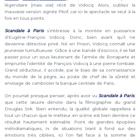
légendaire (mais vrai) récit de Vidocq. Alors, oubliez la
mauvaise version signée Pitof, car ici le spectacle se veut à la
fois en tous points.
Scandale à Paris
s’intéresse à la montée en puissance
d’Eugène-François Vidocq. Donc, bien avant qu’il ne
devienne détective privé. Né en Prison, Vidocq connaît une
jeunesse tumultueuse. Grâce à une bande d’escrocs, il se fait
passer pour un sous lieutenant de l’armée de Bonaparte et
emprunte l’identité de François Vidocq à une pierre tombale.
Grand séducteur, il accède, par le biais de sa connaissance
du monde de la pègre, au poste de chef de la sûreté et
envisage de cambrioler la banque centrale de Paris…
On pourrait presque penser, après avoir vu
Scandale à Paris
,
que cette œuvre dénote dans la filmographie du grand
Douglas Sirk. Bien entendu, la qualité globale rappellera à
tout un chacun que le metteur en scène est bien derrière ce
résultat hautement estimable. Point de grandes épopées
mélodramatiques, ni de situations tirant à fond sur des
émotions très ciblées, ici l’on fait face à la somme de