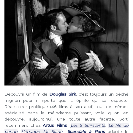
Découvrir un film de
Douglas Sirk
, c’est toujours un pêché
mignon pour n’importe quel cinéphile qui se respecte.
Réalisateur prolifique (46 films à son actif, tout de même),
spécialisé dans le mélodrame puissant, voilà qu’on en
découvre, aujourd’hui, une toute autre facette. Sorti
récemment chez
Artus Films
(
Les 5 Survivants
,
Le fils du
pendu
,
L’étrange Mr Slade
),
Scandale à Paris
adapte le