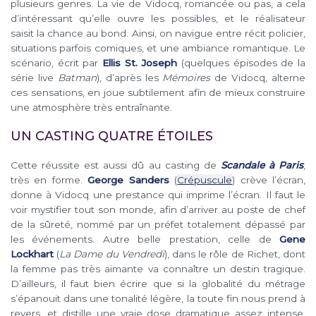
plusieurs genres. La vie de Vidocq, romancée ou pas, a cela
d’intéressant qu’elle ouvre les possibles, et le réalisateur
saisit la chance au bond. Ainsi, on navigue entre récit policier,
situations parfois comiques, et une ambiance romantique. Le
scénario, écrit par
Ellis St. Joseph
(quelques épisodes de la
série live
Batman
), d’après les
Mémoires
de Vidocq, alterne
ces sensations, en joue subtilement afin de mieux construire
une atmosphère très entraînante.
UN CASTING QUATRE ÉTOILES
Cette réussite est aussi dû au casting de
Scandale à Paris
,
très en forme.
George Sanders
(
Crépuscule
) crève l’écran,
donne à Vidocq une prestance qui imprime l’écran. Il faut le
voir mystifier tout son monde, afin d’arriver au poste de chef
de la sûreté, nommé par un préfet totalement dépassé par
les événements. Autre belle prestation, celle de
Gene
Lockhart
(
La Dame du Vendredi
), dans le rôle de Richet, dont
la femme pas très aimante va connaître un destin tragique.
D’ailleurs, il faut bien écrire que si la globalité du métrage
s’épanouit dans une tonalité légère, la toute fin nous prend à
revers, et distille une vraie dose dramatique assez intense.