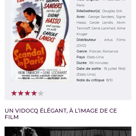
Paris
Réalisateur(s)
:
Douglas Sirk
Avec
:
George Sanders, Signe
Hasso, Carole Landis, Akim
Tamiroff, Gene Lockhart, Alma
Kruger
Distributeur
:
Artus Films
(DVD)
Genre
:
Policier, Romance
Pays
:
Etats-Unis
Durée
:
100 minutes
Date de sortie
: 19 juillet 1946
(Etats-Unis)
Note du critique
:
8
/
10
★
★
★
★
★
★
★
★
★
★
UN VIDOCQ ÉLÉGANT, À L’IMAGE DE CE
FILM