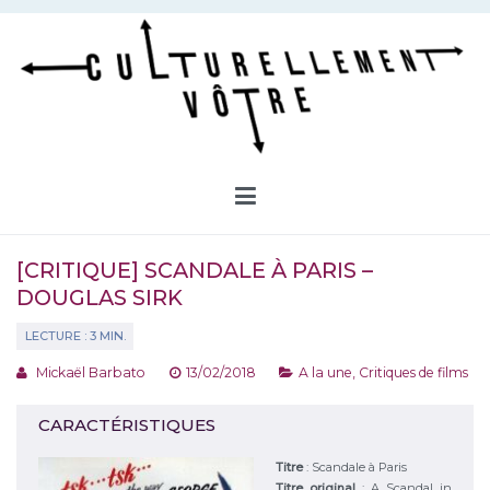
Aller
au
contenu
Culturellement Vôtre
Webzine Culturel
[CRITIQUE] SCANDALE À PARIS –
DOUGLAS SIRK
Mickaël Barbato
13/02/2018
A la une
,
Critiques de films
CARACTÉRISTIQUES
Titre
:
Scandale à Paris
Titre original
:
A Scandal in