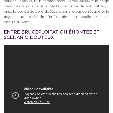
national. Mais ici, tout comme dans
L’Arme Absolue
, le belge
n’est pas là pour faire le gentil. Sur ordre de son patron, il
brise le genou du père de Jason, dans le but de récupérer le
dojo. La petite famille s’enfuit, direction Seatlle. Mais les
ennuis suivent…
ENTRE BRUCEPLOITATION ÉHONTÉE ET
SCÉNARIO DOUTEUX