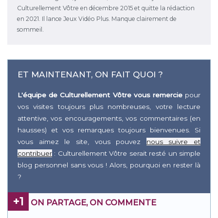
Culturellement Vôtre en décembre 2015 et quitte la rédaction
en 2021. Il lance Jeux Vidéo Plus. Manque clairement de
sommeil.
ET MAINTENANT, ON FAIT QUOI ?
L'équipe de Culturellement Vôtre vous remercie
pour
vos visites toujours plus nombreuses, votre lecture
attentive, vos encouragements, vos commentaires (en
hausses) et vos remarques toujours bienvenues. Si
vous aimez le site, vous pouvez
nous suivre et
contribuer
: Culturellement Vôtre serait resté un simple
blog personnel sans vous ! Alors, pourquoi en rester là
?
+1
ON PARTAGE, ON COMMENTE