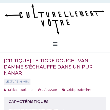
Aller
au
contenu
Culturellement Vôtre
Webzine Culturel
[CRITIQUE] LE TIGRE ROUGE : VAN
DAMME S’ÉCHAUFFE DANS UN PUR
NANAR
Mickaël Barbato
21/07/2018
Critiques de films
CARACTÉRISTIQUES