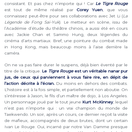
consistant. Et pas chez n’importe qui ! Car
Le Tigre Rouge
est tout de même réalisé par
Corey Yuen
, que vous
connaissez peut-être pour ses collaborations avec Jet Li (
La
Légende de Fong Sai-Yuk
). Le metteur en scène, issu de
l’Académie d’étude du théâtre chinois, a aussi été en cours
avec Jackie Chan et Sammo Hung, deux légendes du
cinéma d’arts martiaux. Bref, une pointure du combat made
in Hong Kong, mais beaucoup moins à l’aise derrière la
caméra.
On ne va pas faire durer le suspens, déjà bien éventé par le
titre de la critique.
Le
Tigre Rouge
est un véritable nanar pur
jus, de ceux qui parviennent à vous faire rire, en dépit de
l’action décrite à l’écran.
Du moins en dehors des combats.
L’histoire est à la fois simple, et partiellement non aboutie. On
s’intéresse à Jason, le fils d’un maître de dojo, à Los Angeles.
Un personnage joué par le tout jeune
Kurt McKinney
, lequel
n’est pas n’importe qui : un vrai champion du monde de
Taekwendo. Un soir, après un cours, ce dernier reçoit la visite
de mafieux, accompagnés de deux brutes, dont un certain
Ivan Le Rouge. Oui, incarné par notre Van Damme presque