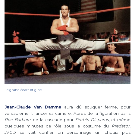
Le grand écart originel.
Jean-Claude Van Damme
aura dû souquer ferme, pour
véritablement lancer sa carrière. Après de la figuration dans
Rue Barbare
, de la cascade pour
Portés Disparus
, et même
quelques minutes de rôle sous le costume du
Predator
,
JVCD se voit confier un personnage un chouïa plus