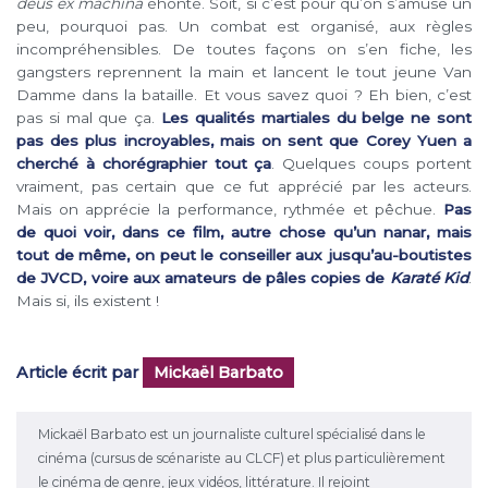
deus ex machina
éhonté. Soit, si c’est pour qu’on s’amuse un
peu, pourquoi pas. Un combat est organisé, aux règles
incompréhensibles. De toutes façons on s’en fiche, les
gangsters reprennent la main et lancent le tout jeune Van
Damme dans la bataille. Et vous savez quoi ? Eh bien, c’est
pas si mal que ça.
Les qualités martiales du belge ne sont
pas des plus incroyables, mais on sent que Corey Yuen a
cherché à chorégraphier tout ça
. Quelques coups portent
vraiment, pas certain que ce fut apprécié par les acteurs.
Mais on apprécie la performance, rythmée et pêchue.
Pas
de quoi voir, dans ce film, autre chose qu’un nanar, mais
tout de même, on peut le conseiller aux jusqu’au-boutistes
de JVCD, voire aux amateurs de pâles copies de
Karaté Kid
.
Mais si, ils existent !
Article écrit par
Mickaël Barbato
Mickaël Barbato est un journaliste culturel spécialisé dans le
cinéma (cursus de scénariste au CLCF) et plus particulièrement
le cinéma de genre, jeux vidéos, littérature. Il rejoint