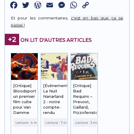
Facebook
Twitter
WordPress
Email
Messenger
WhatsApp
Copy
Link
Et pour les commentaires,
c'est en bas que ça se
passe !
+2
ON LIT D'AUTRES ARTICLES
[Critique]
[Événement]
[Critique]
Bloodsport :
La Nuit
Bad
un premier
Nanarland
Requins –
film culte
2 : notre
Prevost,
pour Van
compte-
Gaillard,
Damme
rendu
Pizzoferrato