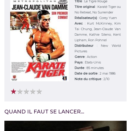
Titre
:
Le Tigre Rouge
Titre original
:
Karaté Tiger ou
No Retreat, No Surrender
Réalisateur(s)
:
Corey Yuen
Avec
:
Kurt McKinney, Kim
Tai Chung, Jean-Claude Van
Damme, Kathie Sileno, Kent
Lipham, Ron Pohnel
Distributeur
:
New World
Pictures
Genre
:
Action
Pays
:
Etats-Unis
Durée
:
85 minutes
Date de sortie
: 2 mai 1986
Note du critique
:
2
/
10
★
★
★
★
★
★
★
★
★
★
QUAND IL FAUT SE LANCER…