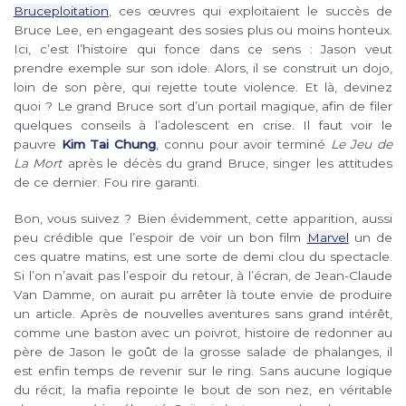
Bruceploitation
, ces œuvres qui exploitaient le succès de
Bruce Lee, en engageant des sosies plus ou moins honteux.
Ici, c’est l’histoire qui fonce dans ce sens : Jason veut
prendre exemple sur son idole. Alors, il se construit un dojo,
loin de son père, qui rejette toute violence. Et là, devinez
quoi ? Le grand Bruce sort d’un portail magique, afin de filer
quelques conseils à l’adolescent en crise. Il faut voir le
pauvre
Kim Tai Chung
, connu pour avoir terminé
Le Jeu de
La Mort
après le décès du grand Bruce, singer les attitudes
de ce dernier. Fou rire garanti.
Bon, vous suivez ? Bien évidemment, cette apparition, aussi
peu crédible que l’espoir de voir un bon film
Marvel
un de
ces quatre matins, est une sorte de demi clou du spectacle.
Si l’on n’avait pas l’espoir du retour, à l’écran, de Jean-Claude
Van Damme, on aurait pu arrêter là toute envie de produire
un article. Après de nouvelles aventures sans grand intérêt,
comme une baston avec un poivrot, histoire de redonner au
père de Jason le goût de la grosse salade de phalanges, il
est enfin temps de revenir sur le ring. Sans aucune logique
du récit, la mafia repointe le bout de son nez, en véritable