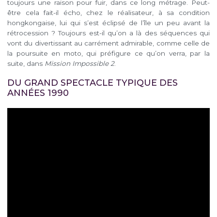
toujours une raison pour fuir, dans ce long métrage. Peut-
être cela fait-il écho, chez le réalisateur, à sa condition
hongkongaise, lui qui s’est éclipsé de l’île un peu avant la
rétrocession ? Toujours est-il qu’on a là des séquences qui
vont du divertissant au carrément admirable, comme celle de
la poursuite en moto, qui préfigure ce qu’on verra, par la
suite, dans
Mission Impossible 2
.
DU GRAND SPECTACLE TYPIQUE DES
ANNÉES 1990