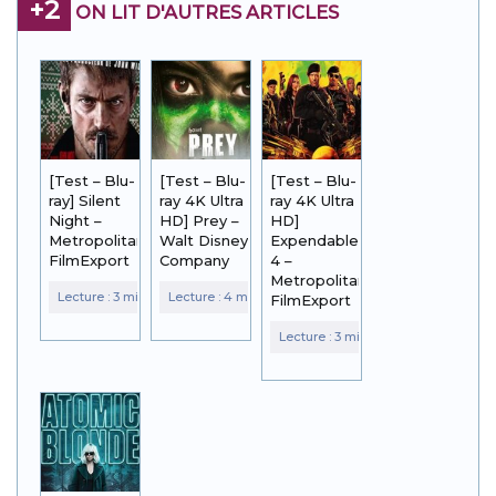
+2
ON LIT D'AUTRES ARTICLES
[Test – Blu-
[Test – Blu-
[Test – Blu-
ray] Silent
ray 4K Ultra
ray 4K Ultra
Night –
HD] Prey –
HD]
Metropolitan
Walt Disney
Expendables
FilmExport
Company
4 –
Metropolitan
FilmExport