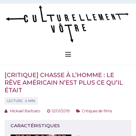
Aller
au
contenu
Culturellement Vôtre
Webzine Culturel
[CRITIQUE] CHASSE À L’HOMME : LE
RÊVE AMÉRICAIN N’EST PLUS CE QU’IL
ÉTAIT
Mickaël Barbato
12/01/2019
Critiques de films
CARACTÉRISTIQUES