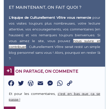
ET MAINTENANT, ON FAIT QUOI ?
L'équipe de Culturellement Vôtre vous remercie
pour
vos visites toujours plus nombreuses, votre lecture
attentive, vos encouragements, vos commentaires (en
hausses) et vos remarques toujours bienvenues. Si
vous aimez le site, vous pouvez
nous suivre et
contribuer
: Culturellement Vôtre serait resté un simple
blog personnel sans vous ! Alors, pourquoi en rester là
?
+1
ON PARTAGE, ON COMMENTE
Facebook
Twitter
WordPress
Email
Messenger
WhatsApp
Copy
Link
Et pour les commentaires,
c'est en bas que ça se
passe !