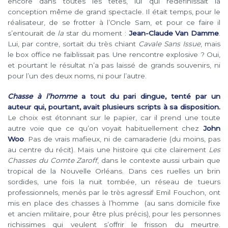
encore dans toutes les têtes, lui qui redéfinissait la
conception même de grand spectacle. Il était temps, pour le
réalisateur, de se frotter à l’Oncle Sam, et pour ce faire il
s’entourait de
la
star du moment :
Jean-Claude Van Damme
.
Lui, par contre, sortait du très chiant
Cavale Sans Issue
, mais
le box office ne faiblissait pas. Une rencontre explosive ? Oui,
et pourtant le résultat n’a pas laissé de grands souvenirs, ni
pour l’un des deux noms, ni pour l’autre.
Chasse à l’homme
a tout du pari dingue, tenté par un
auteur qui, pourtant, avait plusieurs scripts à sa disposition.
Le choix est étonnant sur le papier, car il prend une toute
autre voie que ce qu’on voyait habituellement chez
John
Woo
. Pas de vrais mafieux, ni de camaraderie (du moins, pas
au centre du récit). Mais une histoire qui cite clairement
Les
Chasses du Comte Zaroff
, dans le contexte aussi urbain que
tropical de la Nouvelle Orléans. Dans ces ruelles un brin
sordides, une fois la nuit tombée, un réseau de tueurs
professionnels, menés par le très agressif Emil Fouchon, ont
mis en place des chasses à l’homme (au sans domicile fixe
et ancien militaire, pour être plus précis), pour les personnes
richissimes qui veulent s’offrir le frisson du meurtre.