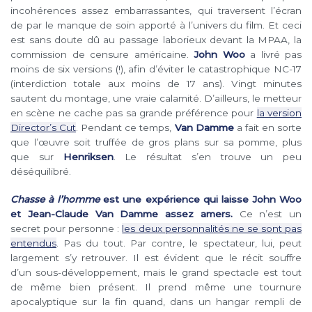
incohérences assez embarrassantes, qui traversent l’écran
de par le manque de soin apporté à l’univers du film. Et ceci
est sans doute dû au passage laborieux devant la MPAA, la
commission de censure américaine.
John Woo
a livré pas
moins de six versions (!), afin d’éviter le catastrophique NC-17
(interdiction totale aux moins de 17 ans). Vingt minutes
sautent du montage, une vraie calamité. D’ailleurs, le metteur
en scène ne cache pas sa grande préférence pour
la version
Director’s Cut
. Pendant ce temps,
Van Damme
a fait en sorte
que l’œuvre soit truffée de gros plans sur sa pomme, plus
que sur
Henriksen
. Le résultat s’en trouve un peu
déséquilibré.
Chasse à l’homme
est une expérience qui laisse John Woo
et Jean-Claude Van Damme assez amers.
Ce n’est un
secret pour personne :
les deux personnalités ne se sont pas
entendus
. Pas du tout. Par contre, le spectateur, lui, peut
largement s’y retrouver. Il est évident que le récit souffre
d’un sous-développement, mais le grand spectacle est tout
de même bien présent. Il prend même une tournure
apocalyptique sur la fin quand, dans un hangar rempli de