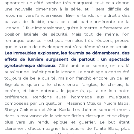
apportent un côté sombre très marquant, tout cela donne
une nouvelle dimension à la série, et il sera difficile de
retourner vers l’ancien visuel. Bien entendu, on a droit à des
baisses de fluidité, mais cela fait partie inhérente de la
licence : il faut impressionner, quitte à mettre le framerate en
position latérale de sécurité. Mais tout de même, l’on
remarque que ce n’est pas non plus très fréquent, preuve
que le studio de développement s’est démené sur ce terrain.
Les immeubles explosent, les fourmis se démembrent, des
effets de lumière surgissent de partout : un spectacle
pyrotechnique délicieux.
Côté ambiance sonore, on est là
aussi sur de l’inédit pour la licence. Le doublage a certes été
toujours de belle qualité, mais on franchit encore un pallier.
Signalons qu’on a le choix entre l’anglais, le chinois, le
coréen, et bien entendu le japonais, qui a de loin notre
préférence. Rendons aussi hommage aux musiques,
composées par un quatuor : Masanori Otsuka, Yuichi Baba,
Shinya Chikamori et Akari Kaida. Les thèmes sonnent moins
dans la mouvance de la science fiction classique, et se dirige
plus vers un rendu épique et guerrier. Le but étant
clairement d’accompagner les actions de l’unité Blast, plus