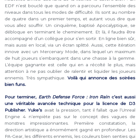
EDF n’est bouclé que quand on a parcouru l’ensemble des
niveaux dans tous les modes de difficulté. Ils sont au nombre
de quatre dans un premier temps, et autant vous dire que
vous allez souffrir. Un cinquième, baptisé Apocalyptique, se
débloque en terminant le cheminement. Et là, il faudra être
accompagné d’un collègue pour s’en sortir. En ligne bien sûr,
mais aussi en local, via un écran splitté. Aussi, cette itération
innove avec un Mercenary Mode, dans lequel un maximum
de huit joueurs s’embarquent dans une chasse à la gemme.
L’équipe gagnante est celle qui en a récolté le plus, mais
attention à ne pas oublier de ralentir et liquider les joueurs
ennemis. Très sympathique.
Voilà qui annonce des soirées
bien funs.
Pour terminer,
Earth Defense Force : Iron Rain
c’est aussi
une véritable avancée technique pour la licence de D3
Publisher.
Yuke’s
avait la pression, tant il fallait que l’Unreal
Engine 4 n’empiète pas sur le concept des vagues de
monstres impressionnantes. Première constatation, la
direction artistique a énormément gagné en profondeur. Les
PA-Gear, les différents ennemis, les couleurs bien senties qui