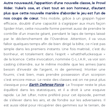
Autre nouveauté, l’apparition d’une nouvelle classe, le Prowl
Rider. Yuke’s ose, et c’est tout en son honneur, d’autant
plus que cette nouvelle manière d’aborder le jeu est l’un de
nos coups de cœur.
Très mobile, grâce à un grappin hyper
efficace, doublé d’une capacité à s’agripper aux murs façon
Spider-Man, cette nouvelle forme permet aussi de prendre le
contrôle d’un insecte géant, pendant le laps de temps laissé
par le déclenchement de l’Overdrive. Attention, il va vous
falloir quelques temps afin de bien dirigé la bête, ce n’est pas
simple dans les premiers instants. Une fois maitrisé, c’est du
bonheur, et totalement dans l’esprit « whatthefuckesque »
de la licence. Cette invocation, nommée G-L.I.A.R., va voir son
casting s’étendre, sur le même modèle que les armes (sans
besoin d’investir de l’argent, ni de gemmes). Monter une
fourmi, c’est bien, mais prendre possession d’un scorpion
c’est encore mieux. Le reste des classes est on ne peut plus
classique pour
Earth Defense Force
. Le Trooper reste le plus
équilibré dans les statistiques, et il a droit à une esquive
rapide. Le Jet Lifter, notre préféré pour cet épisode, permet
de s’élever dans les airs, et de fondre sur les adversaires. Il
est aussi idéal pour récupérer des gemmes sur le terrain, de