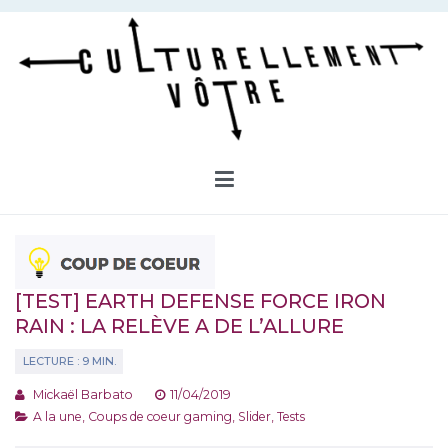
Aller
au
contenu
Culturellement Vôtre
Webzine Culturel
[TEST] EARTH DEFENSE FORCE IRON
RAIN : LA RELÈVE A DE L’ALLURE
Mickaël Barbato
11/04/2019
A la une
,
Coups de coeur gaming
,
Slider
,
Tests