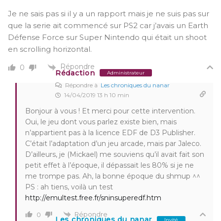
Je ne sais pas si il y a un rapport mais je ne suis pas sur
que la serie ait commencé sur PS2 car j’avais un Earth
Défense Force sur Super Nintendo qui était un shoot
en scrolling horizontal.
Répondre
0
Rédaction
Administrateur
Répondre à
Les chroniques du nanar
14/04/2019 13 h 10 min
Bonjour à vous ! Et merci pour cette intervention.
Oui, le jeu dont vous parlez existe bien, mais
n’appartient pas à la licence EDF de D3 Publisher.
C’était l’adaptation d’un jeu arcade, mais par Jaleco.
D’ailleurs, je (Mickael) me souviens qu’il avait fait son
petit effet à l’époque, il dépassait les 80% si je ne
me trompe pas. Ah, la bonne époque du shmup ^^
PS : ah tiens, voilà un test
http://emultest.free.fr/sninsuperedf.htm
Répondre
0
Les chroniques du nanar
Invité