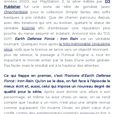
années 2000, sur PlayStation 2, la série éditée par
D3
Publisher
fut une sorte de tête de gondole (avec
Onechanbara
) pour la collection
Simple Series
, des softs
basiques à prix réduits. Que de chemin parcouru depuis,
avec des itérations qui ont su évoluer, quittant le statut de
véritable
kusoge
afin d’embrasser une réputation plus
proche du nanar assumé et éclatant. Annoncé lors du TGS
2017,
Earth Defense Force : Iron Rain
est un véritable
tournant. Quelques mois après
le très mémorable cinquième
opus
, voilà que la licence se lance vers un objectif étonnant :
plus de sérieux, le passage à l’Unreal Engine 4, tout en
impactant le monde entier par le biais d’une sortie globale.
Pas facile, mais le résultat est à la hauteur des attentes.
Ce qui frappe en premier, c’est l’histoire d’
Earth Defense
Force : Iron Rain
. Qu’on se le dise, on fait face à l’épisode le
mieux écrit et, aussi, celui qui impose un nouveau degré de
qualité pour la série.
Après avoir donné une allure à son
personnage, et même lui avoir choisi un sexe, on se rend
compte que l’avatar a un nom, n’est plus une simple recrue
comme auparavant. On incarne Closer, en plein cœur d’un
conflit contre des extraterrestres nommés Agresseurs fort à