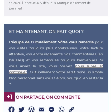
en 2021. Il lance Jeux Vidéo Plus. Manque clairement de
sommeil.
ET MAINTENANT, ON FAIT QUOI ?
L'équipe de Culturellement Vôtre vous remercie
pour
vos visites toujours plus nombreuses, votre lecture
attentive, vos encouragements, vos commentaires (en
hausses) et vos remarques toujours bienvenues. Si
vous aimez le site, vous pouvez
nous suivre et
contribuer
: Culturellement Vôtre serait resté un simple
blog personnel sans vous ! Alors, pourquoi en rester là
?
+1
ON PARTAGE, ON COMMENTE
Facebook
Twitter
WordPress
Email
Messenger
WhatsApp
Copy