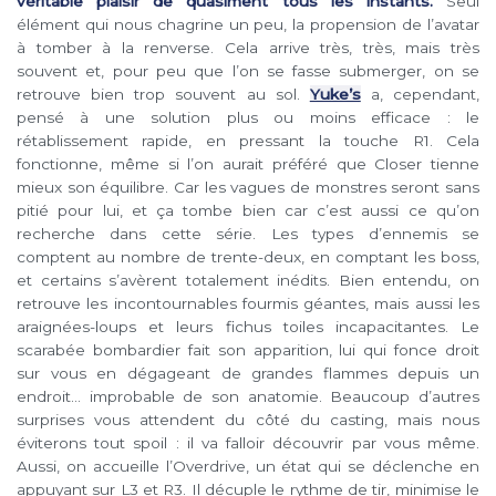
véritable plaisir de quasiment tous les instants.
Seul
élément qui nous chagrine un peu, la propension de l’avatar
à tomber à la renverse. Cela arrive très, très, mais très
souvent et, pour peu que l’on se fasse submerger, on se
retrouve bien trop souvent au sol.
Yuke’s
a, cependant,
pensé à une solution plus ou moins efficace : le
rétablissement rapide, en pressant la touche R1. Cela
fonctionne, même si l’on aurait préféré que Closer tienne
mieux son équilibre. Car les vagues de monstres seront sans
pitié pour lui, et ça tombe bien car c’est aussi ce qu’on
recherche dans cette série. Les types d’ennemis se
comptent au nombre de trente-deux, en comptant les boss,
et certains s’avèrent totalement inédits. Bien entendu, on
retrouve les incontournables fourmis géantes, mais aussi les
araignées-loups et leurs fichus toiles incapacitantes. Le
scarabée bombardier fait son apparition, lui qui fonce droit
sur vous en dégageant de grandes flammes depuis un
endroit… improbable de son anatomie. Beaucoup d’autres
surprises vous attendent du côté du casting, mais nous
éviterons tout spoil : il va falloir découvrir par vous même.
Aussi, on accueille l’Overdrive, un état qui se déclenche en
appuyant sur L3 et R3. Il décuple le rythme de tir, minimise le