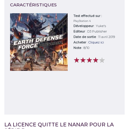
CARACTÉRISTIQUES
Test effectué sur :
PlayStation 4
Développeur
:
Yuke's
Editeur
:
D3 Publisher
Date de sortie
: 11 avril 2019
Acheter
:
Cliquez ici
Note
:
8
/
10
★
★
★
★
★
★
★
★
★
★
LA LICENCE QUITTE LE NANAR POUR LA