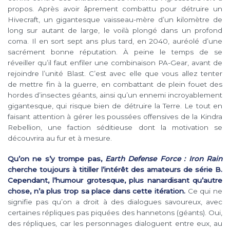
propos. Après avoir âprement combattu pour détruire un
Hivecraft, un gigantesque vaisseau-mère d’un kilomètre de
long sur autant de large, le voilà plongé dans un profond
coma. Il en sort sept ans plus tard, en 2040, auréolé d’une
sacrément bonne réputation. À peine le temps de se
réveiller qu’il faut enfiler une combinaison PA-Gear, avant de
rejoindre l’unité Blast. C’est avec elle que vous allez tenter
de mettre fin à la guerre, en combattant de plein fouet des
hordes d’insectes géants, ainsi qu’un ennemi incroyablement
gigantesque, qui risque bien de détruire la Terre. Le tout en
faisant attention à gérer les poussées offensives de la Kindra
Rebellion, une faction séditieuse dont la motivation se
découvrira au fur et à mesure.
Qu’on ne s’y trompe pas,
Earth Defense Force : Iron Rain
cherche toujours à titiller l’intérêt des amateurs de série B.
Cependant, l’humour grotesque, plus nanardisant qu’autre
chose, n’a plus trop sa place dans cette itération.
Ce qui ne
signifie pas qu’on a droit à des dialogues savoureux, avec
certaines répliques pas piquées des hannetons (géants). Oui,
des répliques, car les personnages dialoguent entre eux, au