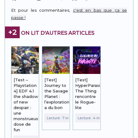
Link
Et pour les commentaires,
c'est en bas que ça se
passe !
+2
ON LIT D'AUTRES ARTICLES
[Test –
[Test]
[Test]
Playstation
Journey to
HyperParasite :
4] EDF 4.1
the Savage
The Thing
the shadow
Planet :
rencontre
of new
l’exploration
le Rogue-
despair :
a du bon
lite
une
monstrueuse
dose de
fun