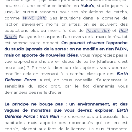
nourrissait une confiance limitée en
Yuke’s
, studio japonais
jusqu’ici surtout reconnu pour ses simulations de catchs,
comme
WWE 2K18
. Ses incursions dans le domaine de
l’action s’avéraient moins brillantes, on se souvient des
adaptations plus ou moins foirées de
Pacific Rim
et
Real
Steele
. Balayons le suspens d’un revers de la main, le résultat
est somme toute probant.
On pourrait résumer l’approche
du studio japonais de la sorte : on ne modifie en rien l’ADN,
mais on apporte de nouvelles idées.
Vous n’appréciez pas la
vue rapprochée choisie en début de partie (d’ailleurs, c’est
notre cas) ? Prenez la direction des options, vous pourrez
modifier cela en revenant à la caméra classique des
Earth
Defense Force
. Aussi, on vous conseille d’augmenter la
sensibilité du stick droit, car le flot d’ennemis vous
demandera des nerfs d’acier.
Le principe ne bouge pas : un environnement, et des
vagues de monstres que vous devrez exploser.
Earth
Defense Force : Iron Rain
ne cherche pas à bousculer les
habitudes, mais apporte des nouveautés qui, on en est
certain, plairont aux fans de la licence. La plus étonnante