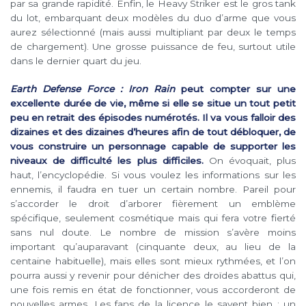
par sa grande rapidité. Enfin, le Heavy Striker est le gros tank
du lot, embarquant deux modèles du duo d’arme que vous
aurez sélectionné (mais aussi multipliant par deux le temps
de chargement). Une grosse puissance de feu, surtout utile
dans le dernier quart du jeu.
Earth Defense Force : Iron Rain
peut compter sur une
excellente durée de vie, même si elle se situe un tout petit
peu en retrait des épisodes numérotés. Il va vous falloir des
dizaines et des dizaines d’heures afin de tout débloquer, de
vous construire un personnage capable de supporter les
niveaux de difficulté les plus difficiles.
On évoquait, plus
haut, l’encyclopédie. Si vous voulez les informations sur les
ennemis, il faudra en tuer un certain nombre. Pareil pour
s’accorder le droit d’arborer fièrement un emblème
spécifique, seulement cosmétique mais qui fera votre fierté
sans nul doute. Le nombre de mission s’avère moins
important qu’auparavant (cinquante deux, au lieu de la
centaine habituelle), mais elles sont mieux rythmées, et l’on
pourra aussi y revenir pour dénicher des droïdes abattus qui,
une fois remis en état de fonctionner, vous accorderont de
nouvelles armes. Les fans de la licence le savent bien : un