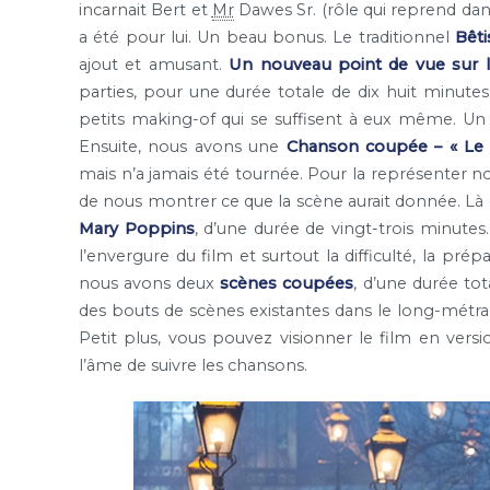
incarnait Bert et
Mr
Dawes Sr. (rôle qui reprend dans c
a été pour lui. Un beau bonus. Le traditionnel
Bêti
ajout et amusant.
Un nouveau point de vue sur 
parties, pour une durée totale de dix huit minutes
petits making-of qui se suffisent à eux même. Un e
Ensuite, nous avons une
Chanson coupée – « Le
mais n’a jamais été tournée. Pour la représenter no
de nous montrer ce que la scène aurait donnée. Là
Mary Poppins
, d’une durée de vingt-trois minut
l’envergure du film et surtout la difficulté, la pr
nous avons deux
scènes coupées
, d’une durée to
des bouts de scènes existantes dans le long-métra
Petit plus, vous pouvez visionner le film en vers
l’âme de suivre les chansons.