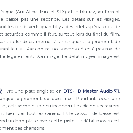
ique (Arri Alexa Mini et STX) et le blu-ray, au format
ne baisse pas une seconde. Les détails sur les visages,
t les fonds verts quand il y a des effets spéciaux ou de
et saturées comme il faut, surtout lors du final du film.
ls sont splendides même s’ils manquent légèrement de
durant la nuit. Par contre, nous avons détecté pas mal de
e gâche légèrement. Dommage. Le débit moyen image est
2
) livre une piste anglaise en
DTS-HD Master Audio 7.1
.
 manque légèrement de puissance. Pourtant, pour une
ci, cela semble un peu incongru. Les dialogues restent
ent bien par tout les canaux. Et le caisson de basse est
end un bon plaisir avec cette piste. Le débit moyen est
oment des chansons.