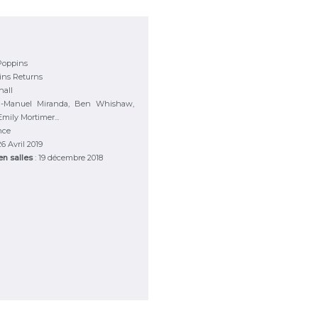
Poppins
ins Returns
hall
in-Manuel Miranda, Ben Whishaw,
Emily Mortimer...
nce
 26 Avril 2019
 en salles
: 19 décembre 2018