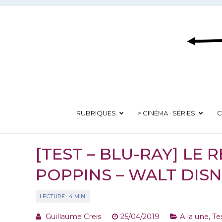
Aller
au
contenu
RUBRIQUES
> CINÉMA · SÉRIES
C
[TEST – BLU-RAY] LE
POPPINS – WALT DIS
Guillaume Creis
25/04/2019
A la une
,
Te