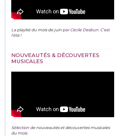
La
playlist du mois de juin
par Cécile Desbun. C’est
l’été !
NOUVEAUTÉS & DÉCOUVERTES
MUSICALES
Sélection de
nouveautés et découvertes musicales
du mois
.