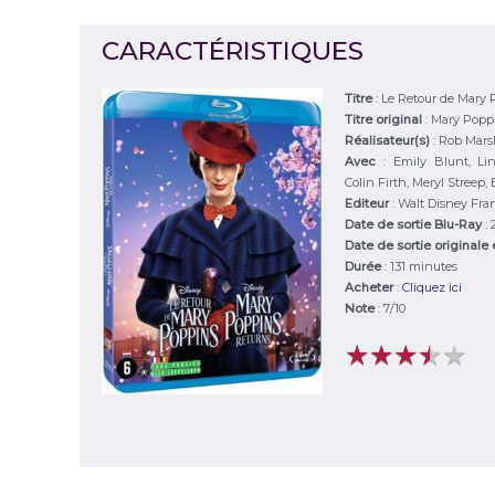
CARACTÉRISTIQUES
Titre
:
Le Retour de Mary 
Titre original
:
Mary Popp
Réalisateur(s)
:
Rob Mars
Avec
:
Emily Blunt, L
Colin Firth, Meryl Streep, 
Editeur
:
Walt Disney Fra
Date de sortie Blu-Ray
:
Date de sortie originale
Durée
:
131 minutes
Acheter
:
Cliquez ici
Note
:
7
/
10
★
★
★
★
★
★
★
★
★
★