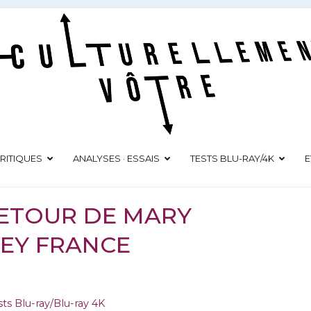
Culturellement Vôtre
Webzine Culturel
RITIQUES
ANALYSES · ESSAIS
TESTS BLU-RAY/4K
E
 RETOUR DE MARY
NEY FRANCE
sts Blu-ray/Blu-ray 4K