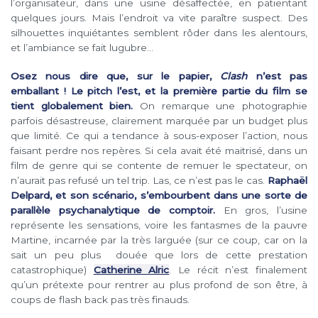
l’organisateur, dans une usine désaffectée, en patientant
quelques jours. Mais l’endroit va vite paraître suspect. Des
silhouettes inquiétantes semblent rôder dans les alentours,
et l’ambiance se fait lugubre…
Osez nous dire que, sur le papier,
Clash
n’est pas
emballant ! Le pitch l’est, et la première partie du film se
tient globalement bien.
On remarque une photographie
parfois désastreuse, clairement marquée par un budget plus
que limité. Ce qui a tendance à sous-exposer l’action, nous
faisant perdre nos repères. Si cela avait été maitrisé, dans un
film de genre qui se contente de remuer le spectateur, on
n’aurait pas refusé un tel trip. Las, ce n’est pas le cas.
Raphaël
Delpard, et son scénario, s’embourbent dans une sorte de
parallèle psychanalytique de comptoir.
En gros, l’usine
représente les sensations, voire les fantasmes de la pauvre
Martine, incarnée par la très larguée (sur ce coup, car on la
sait un peu plus douée que lors de cette prestation
catastrophique)
Catherine Alric
. Le récit n’est finalement
qu’un prétexte pour rentrer au plus profond de son être, à
coups de flash back pas très finauds.