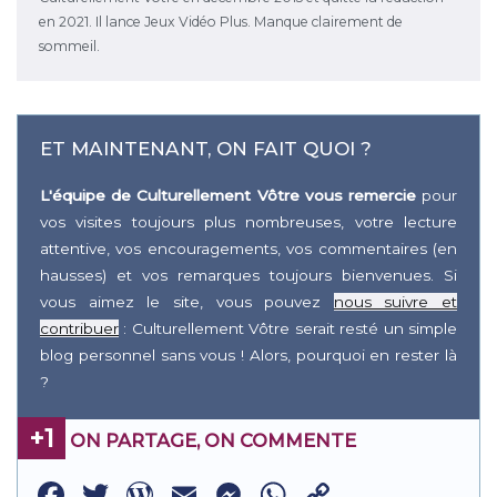
en 2021. Il lance Jeux Vidéo Plus. Manque clairement de
sommeil.
ET MAINTENANT, ON FAIT QUOI ?
L'équipe de Culturellement Vôtre vous remercie
pour
vos visites toujours plus nombreuses, votre lecture
attentive, vos encouragements, vos commentaires (en
hausses) et vos remarques toujours bienvenues. Si
vous aimez le site, vous pouvez
nous suivre et
contribuer
: Culturellement Vôtre serait resté un simple
blog personnel sans vous ! Alors, pourquoi en rester là
?
+1
ON PARTAGE, ON COMMENTE
Facebook
Twitter
WordPress
Email
Messenger
WhatsApp
Copy