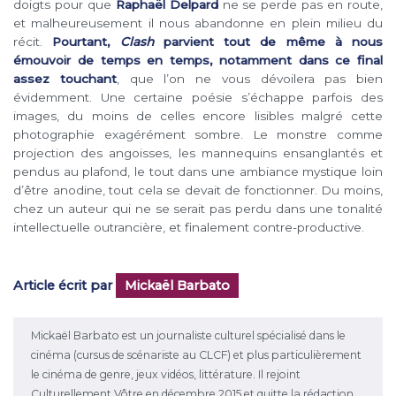
doigts pour que
Raphaël Delpard
ne se perde pas en route,
et malheureusement il nous abandonne en plein milieu du
récit.
Pourtant,
Clash
parvient tout de même à nous
émouvoir de temps en temps, notamment dans ce final
assez touchant
, que l’on ne vous dévoilera pas bien
évidemment. Une certaine poésie s’échappe parfois des
images, du moins de celles encore lisibles malgré cette
photographie exagérément sombre. Le monstre comme
projection des angoisses, les mannequins ensanglantés et
pendus au plafond, le tout dans une ambiance mystique loin
d’être anodine, tout cela se devait de fonctionner. Du moins,
chez un auteur qui ne se serait pas perdu dans une tonalité
intellectuelle outrancière, et finalement contre-productive.
Article écrit par
Mickaël Barbato
Mickaël Barbato est un journaliste culturel spécialisé dans le
cinéma (cursus de scénariste au CLCF) et plus particulièrement
le cinéma de genre, jeux vidéos, littérature. Il rejoint
Culturellement Vôtre en décembre 2015 et quitte la rédaction