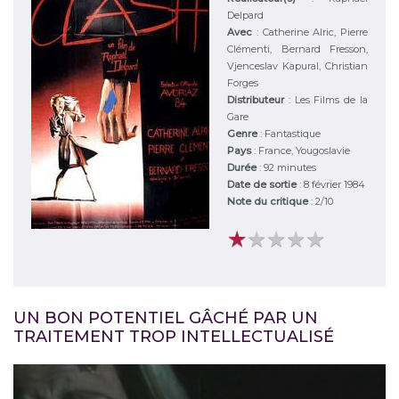
Delpard
Avec
:
Catherine Alric, Pierre
Clémenti, Bernard Fresson,
Vjenceslav Kapural, Christian
Forges
Distributeur
:
Les Films de la
Gare
Genre
:
Fantastique
Pays
:
France, Yougoslavie
Durée
:
92 minutes
Date de sortie
: 8 février 1984
Note du critique
:
2
/
10
★
★
★
★
★
★
★
★
★
★
UN BON POTENTIEL GÂCHÉ PAR UN
TRAITEMENT TROP INTELLECTUALISÉ