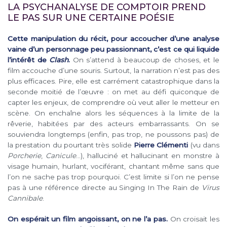
LA PSYCHANALYSE DE COMPTOIR PREND
LE PAS SUR UNE CERTAINE POÉSIE
Cette manipulation du récit, pour accoucher d’une analyse
vaine d’un personnage peu passionnant, c’est ce qui liquide
l’intérêt de
Clash
.
On s’attend à beaucoup de choses, et le
film accouche d’une souris. Surtout, la narration n’est pas des
plus efficaces. Pire, elle est carrément catastrophique dans la
seconde moitié de l’œuvre : on met au défi quiconque de
capter les enjeux, de comprendre où veut aller le metteur en
scène. On enchaîne alors les séquences à la limite de la
rêverie, habitées par des acteurs embarrassants. On se
souviendra longtemps (enfin, pas trop, ne poussons pas) de
la prestation du pourtant très solide
Pierre Clémenti
(vu dans
Porcherie
,
Canicule
…), halluciné et hallucinant en monstre à
visage humain, hurlant, vociférant, chantant même sans que
l’on ne sache pas trop pourquoi. C’est limite si l’on ne pense
pas à une référence directe au Singing In The Rain de
Virus
Cannibale
.
On espérait un film angoissant, on ne l’a pas.
On croisait les