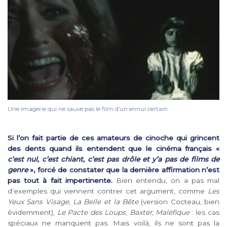
Une imagerie qui ne sauve pas le film d’un ennui certain.
Si l’on fait partie de ces amateurs de cinoche qui grincent
des dents quand ils entendent que le cinéma français «
c’est nul, c’est chiant, c’est pas drôle et y’a pas de films de
genre
», forcé de constater que la dernière affirmation n’est
pas tout à fait impertinente.
Bien entendu, on a pas mal
d’exemples qui viennent contrer cet argument, comme
Les
Yeux Sans Visage
,
La Belle et la Bête
(version Cocteau, bien
évidemment),
Le Pacte des Loups
,
Baxter
,
Maléfique
: les cas
spéciaux ne manquent pas. Mais voilà, ils ne sont pas la