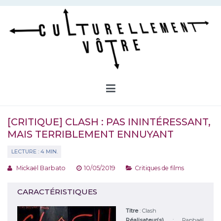
Aller
au
contenu
Culturellement Vôtre
Webzine Culturel
[CRITIQUE] CLASH : PAS ININTÉRESSANT,
MAIS TERRIBLEMENT ENNUYANT
Mickaël Barbato
10/05/2019
Critiques de films
CARACTÉRISTIQUES
Titre
:
Clash
Réalisateur(s)
:
Raphaël