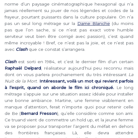
norme d’un paysage cinématographique hexagonal qui n’a
jamais réellement su jouer de nos légendes et codes de la
frayeur, pourtant puissants dans la culture populaire. On n’a
pas un seul long métrage sur la
Dame Blanche
(du moins
pas que l’on sache, si ce n’est pas exact votre humble
serviteur veut bien être corrigé avec passion), c’est quand
même incroyable ! Bref, ce n’est pas la joie, et ce n’est pas
avec
Clash
que ce constat s’arrangera.
Clash
est sorti en 1984, et c’est le dernier film d’un certain
Raphaël Delpard
, réalisateur aujourd’hui peu reconnu mais
dont on vous parlera prochainement du très intéressant
La
Nuit de la Mort
.
Intéressant, voilà un mot qui revient parfois
à l’esprit, quand on aborde le film ici chroniqué.
Le long
métrage s’appuie sur une situation assez idéale pour installer
une bonne ambiance. Martine, une femme visiblement en
manque d’attention, ferait n’importe quoi pour retenir celle
de Be (
Bernard Fresson
), qu’elle considère comme son ami.
Ce truand vient de commettre un hold up, et la jeune femme
va se proposer pour transporter l’argent du méfait en dehors
des frontières françaises. Là, elle devra attendre