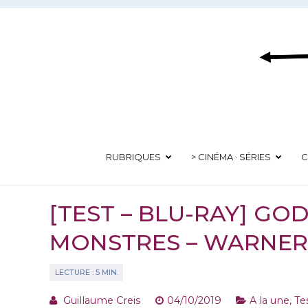
Aller
au
contenu
RUBRIQUES
> CINÉMA · SÉRIES
C
[TEST – BLU-RAY] GODZ
MONSTRES – WARNER
Guillaume Creis
04/10/2019
A la une
,
Te