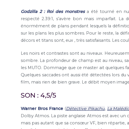
Godzilla 2 : Roi des monstres
a été tourné en num
respecté 2.39:1, s’avère bon mais imparfait. La 
énormément de plans pendant lesquels la définition
sur les plans les plus sombres. Pour le reste, la déf
décors et titans sont, eux , très satisfaisants. Les co
Les noirs et contrastes sont au niveaux. Heureuse
sombre. La profondeur de champ est au niveau, sauf
les MUTO. Dommage que ce master ait quelques faible
Quelques saccades ont aussi été détectées lors du 
film, mais rien de bien grave. Le débit moyen imag
SON : 4,5/5
Warner Bros France
(
Détective Pikachu
,
La Malédi
Dolby Atmos. La piste anglaise Atmos est avec un 
mais pas autant que sa consœur VF, bien répartie, a