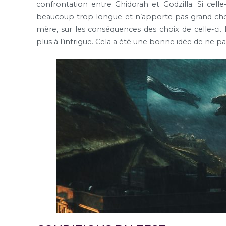
confrontation entre Ghidorah et Godzilla. Si celle-
beaucoup trop longue et n’apporte pas grand chos
mère, sur les conséquences des choix de celle-ci.
plus à l’intrigue. Cela a été une bonne idée de ne pa