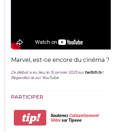
Marvel, est-ce encore du cinéma ?
Ce débat a eu lieu le 15 janvier 2023 sur
twitch.tv
!
Regardez-le sur
YouTube
.
PARTICIPER
tip!
Soutenez
Culturellement
Vôtre
sur Tipeee