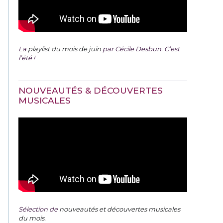
La
playlist du mois de juin
par Cécile Desbun. C’est
l’été !
NOUVEAUTÉS & DÉCOUVERTES
MUSICALES
Sélection de
nouveautés et découvertes musicales
du mois
.