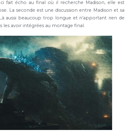
ci fait écho au final où il recherche Madison, elle est
e. La seconde est une discussion entre Madison et sa
 Là aussi beaucoup trop longue et n’apportant rien de
s les avoir intégrées au montage final.