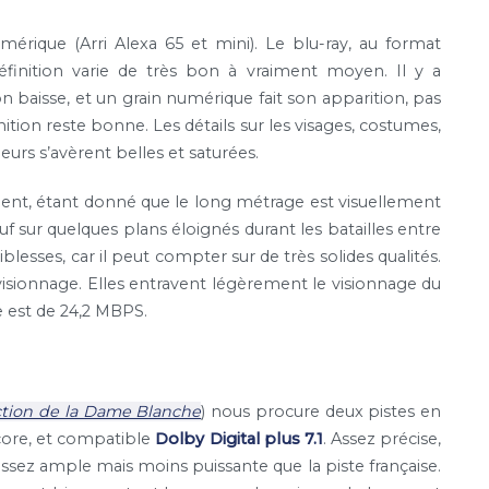
érique (Arri Alexa 65 et mini). Le blu-ray, au format
définition varie de très bon à vraiment moyen. Il y a
 baisse, et un grain numérique fait son apparition, pas
inition reste bonne. Les détails sur les visages, costumes,
uleurs s’avèrent belles et saturées.
ment, étant donné que le long métrage est visuellement
 sur quelques plans éloignés durant les batailles entre
sses, car il peut compter sur de très solides qualités.
visionnage. Elles entravent légèrement le visionnage du
e est de 24,2 MBPS.
ction de la Dame Blanche
) nous procure deux pistes en
core, et compatible
Dolby Digital plus 7.1
. Assez précise,
ssez ample mais moins puissante que la piste française.