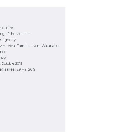
 monstres
ing of the Monsters
Dougherty
own, Vera Farmiga, Ken Watanabe,
ce...
ance
 2 Octobre 2019
 en salles
: 29 Mai 2019