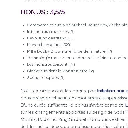
BONUS : 3,5/5
Commentaire audio de Michael Dougherty, Zach Shield
Initiation aux monstres (5′)
L’évolution des titans (27′)
Monarch en action (32′)
Millie Bobby Brown: une force de la nature (4′)
Technologie monstrueuse: Monarch se joint au combat 
Les monstres existent (14′)
Bienvenue dans le Monsterverse (3′)
Scènes coupées (5′)
Nous commençons les bonus par
Initiation aux
nous présente chacun des monstres qui apparaissent 
D’une durée suffisante, le bonus s’avère complet.
L
sur les changements apportés au design de Godzilla,
Mothra, Rodan et King Ghidorah. Un bonus extrêm
du film, qui se découpe en plusieurs parties selon l