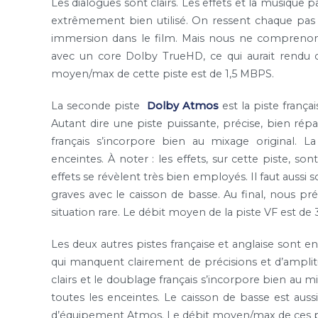
Les dialogues sont clairs. Les effets et la musique 
extrêmement bien utilisé. On ressent chaque pas 
immersion dans le film. Mais nous ne comprenons
avec un core Dolby TrueHD, ce qui aurait rendu c
moyen/max de cette piste est de 1,5 MBPS.
La seconde piste
Dolby Atmos
est la piste franç
Autant dire une piste puissante, précise, bien rép
français s’incorpore bien au mixage original. L
enceintes. À noter : les effets, sur cette piste, son
effets se révèlent très bien employés. Il faut aussi so
graves avec le caisson de basse. Au final, nous pré
situation rare. Le débit moyen de la piste VF est 
Les deux autres pistes française et anglaise sont e
qui manquent clairement de précisions et d’amplit
clairs et le doublage français s’incorpore bien au m
toutes les enceintes. Le caisson de basse est aussi
d’équipement Atmos. Le débit moyen/max de ces p