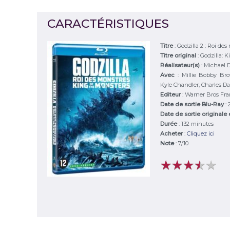
CARACTÉRISTIQUES
Titre
:
Godzilla 2 : Roi des
Titre original
:
Godzilla: K
Réalisateur(s)
:
Michael 
Avec
:
Millie Bobby Br
Kyle Chandler, Charles Dan
Editeur
:
Warner Bros Fr
Date de sortie Blu-Ray
:
Date de sortie originale
Durée
:
132 minutes
Acheter
:
Cliquez ici
Note
:
7
/
10
★
★
★
★
★
★
★
★
★
★