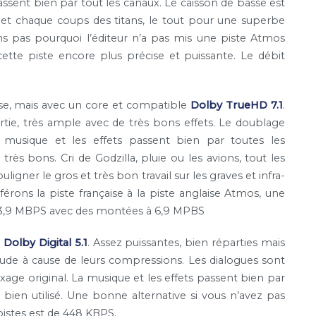
passent bien par tout les canaux. Le caisson de basse est
et chaque coups des titans, le tout pour une superbe
 pas pourquoi l’éditeur n’a pas mis une piste Atmos
ette piste encore plus précise et puissante. Le débit
aise, mais avec un core et compatible
Dolby TrueHD 7.1
.
artie, très ample avec de très bons effets. Le doublage
a musique et les effets passent bien par toutes les
t très bons. Cri de Godzilla, pluie ou les avions, tout les
uligner le gros et très bon travail sur les graves et infra-
férons la piste française à la piste anglaise Atmos, une
de 3,9 MBPS avec des montées à 6,9 MPBS
n
Dolby Digital 5.1
. Assez puissantes, bien réparties mais
ude à cause de leurs compressions. Les dialogues sont
ixage original. La musique et les effets passent bien par
 bien utilisé. Une bonne alternative si vous n’avez pas
istes est de 448 KBPS.