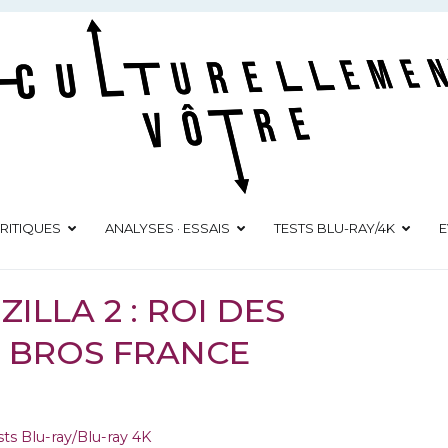
Culturellement Vôtre
Webzine Culturel
RITIQUES
ANALYSES · ESSAIS
TESTS BLU-RAY/4K
E
ILLA 2 : ROI DES
 BROS FRANCE
sts Blu-ray/Blu-ray 4K