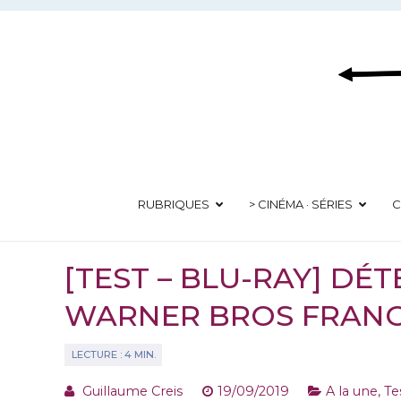
Aller
au
contenu
RUBRIQUES
> CINÉMA · SÉRIES
C
[TEST – BLU-RAY] DÉT
WARNER BROS FRAN
Guillaume Creis
19/09/2019
A la une
,
Te