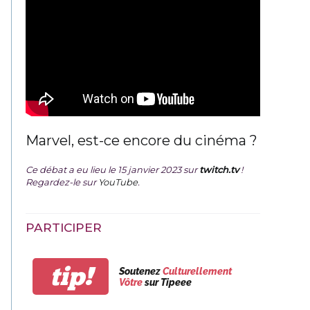
Marvel, est-ce encore du cinéma ?
Ce débat a eu lieu le 15 janvier 2023 sur
twitch.tv
!
Regardez-le sur
YouTube
.
PARTICIPER
tip!
Soutenez
Culturellement
Vôtre
sur Tipeee