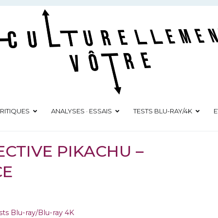
Culturellement Vôtre
Webzine Culturel
RITIQUES
ANALYSES · ESSAIS
TESTS BLU-RAY/4K
E
ECTIVE PIKACHU –
CE
sts Blu-ray/Blu-ray 4K