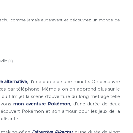
kachu comme jamais auparavant et découvrez un monde de
io (1′)
e alternative
, d’une durée de une minute. On découvre
rances par téléphone. Même si on en apprend plus sur le
e du film ,et la scène d’ouverture du long métrage telle
 avons
mon aventure Pokémon
, d’une durée de deux
 découvert Pokémon et son amour pour les jeux de la
ffisante.
e making-of de
Détective Pikachu
, d’une durée de vingt