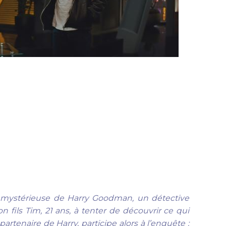
n mystérieuse de Harry Goodman, un détective
n fils Tim, 21 ans, à tenter de découvrir ce qui
partenaire de Harry, participe alors à l’enquête :