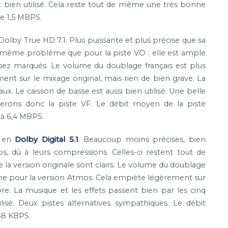
st bien utilisé. Cela reste tout de même une très bonne
de 1,5 MBPS.
olby True HD 7.1. Plus puissante et plus précise que sa
is même problème que pour la piste VO : elle est ample
ssez marqués. Le volume du doublage français est plus
ent sur le mixage original, mais rien de bien grave. La
ux. Le caisson de basse est aussi bien utilisé. Une belle
lerons donc la piste VF. Le débit moyen de la piste
 à 6,4 MBPS.
t en
Dolby Digital 5.1
. Beaucoup moins précises, bien
, dû à leurs compressions. Celles-ci restent tout de
 la version originale sont clairs. Le volume du doublage
omme pour la version Atmos. Cela empiète légèrement sur
re. La musique et les effets passent bien par les cinq
lisé. Deux pistes alternatives sympathiques. Le débit
48 KBPS.