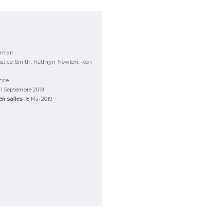
erman
ustice Smith, Kathryn Newton, Ken
ance
 11 Septembre 2019
 en salles
: 8 Mai 2019