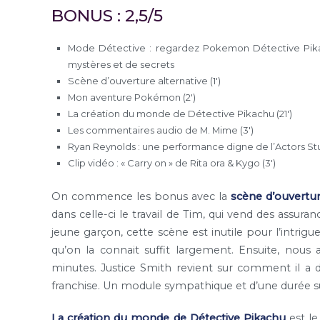
BONUS : 2,5/5
Mode Détective : regardez Pokemon Détective Pi
mystères et de secrets
Scène d’ouverture alternative (1′)
Mon aventure Pokémon (2′)
La création du monde de Détective Pikachu (21′)
Les commentaires audio de M. Mime (3′)
Ryan Reynolds : une performance digne de l’Actors Stud
Clip vidéo : « Carry on » de Rita ora & Kygo (3′)
On commence les bonus avec la
scène d’ouvertur
dans celle-ci le travail de Tim, qui vend des assu
jeune garçon, cette scène est inutile pour l’intrigu
qu’on la connait suffit largement. Ensuite, nous
minutes. Justice Smith revient sur comment il a
franchise. Un module sympathique et d’une durée su
La création du monde de Détective Pikachu
est l