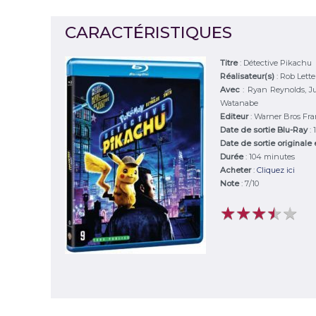
CARACTÉRISTIQUES
Titre
:
Détective Pikachu
Réalisateur(s)
:
Rob Lett
Avec
:
Ryan Reynolds, J
Watanabe
Editeur
:
Warner Bros Fr
Date de sortie Blu-Ray
:
Date de sortie originale
Durée
:
104 minutes
Acheter
:
Cliquez ici
Note
:
7
/
10
★
★
★
★
★
★
★
★
★
★