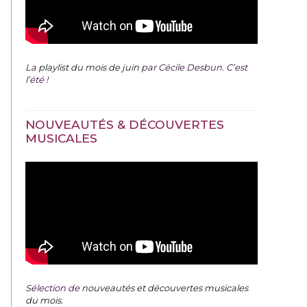
La
playlist du mois de juin
par Cécile Desbun. C’est
l’été !
NOUVEAUTÉS & DÉCOUVERTES
MUSICALES
Sélection de
nouveautés et découvertes musicales
du mois
.