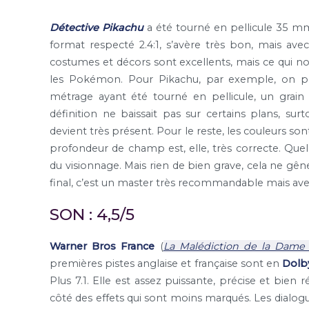
Détective Pikachu
a été tourné en pellicule 35 mm 
format respecté 2.4:1, s’avère très bon, mais avec 
costumes et décors sont excellents, mais ce qui nous
les Pokémon. Pour Pikachu, par exemple, on peut
métrage ayant été tourné en pellicule, un grain
définition ne baissait pas sur certains plans, sur
devient très présent. Pour le reste, les couleurs so
profondeur de champ est, elle, très correcte. Quelq
du visionnage. Mais rien de bien grave, cela ne gê
final, c’est un master très recommandable mais ave
SON : 4,5/5
Warner Bros France
(
La Malédiction de la Dame
premières pistes anglaise et française sont en
Dolb
Plus 7.1. Elle est assez puissante, précise et bien
côté des effets qui sont moins marqués. Les dialogue