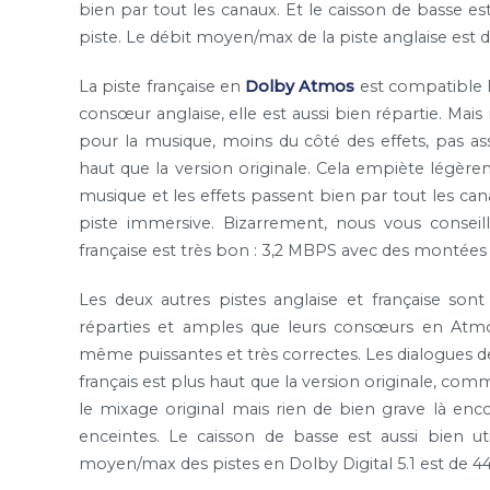
bien par tout les canaux. Et le caisson de basse e
piste. Le débit moyen/max de la piste anglaise est 
La piste française en
Dolby Atmos
est compatible D
consœur anglaise, elle est aussi bien répartie. Ma
pour la musique, moins du côté des effets, pas a
haut que la version originale. Cela empiète légèrem
musique et les effets passent bien par tout les cana
piste immersive. Bizarrement, nous vous conseil
française est très bon : 3,2 MBPS avec des montées
Les deux autres pistes anglaise et française son
réparties et amples que leurs consœurs en Atmos
même puissantes et très correctes. Les dialogues de
français est plus haut que la version originale, c
le mixage original mais rien de bien grave là enco
enceintes. Le caisson de basse est aussi bien uti
moyen/max des pistes en Dolby Digital 5.1 est de 4