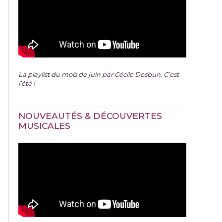
La
playlist du mois de juin
par Cécile Desbun. C’est
l’été !
NOUVEAUTÉS & DÉCOUVERTES
MUSICALES