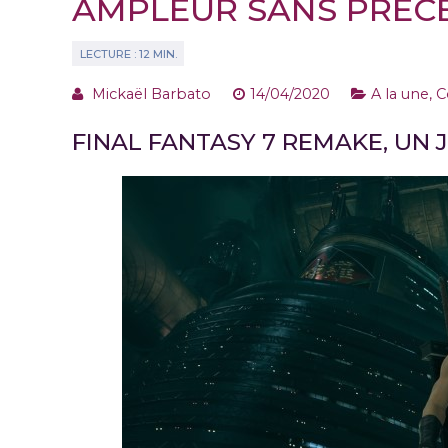
AMPLEUR SANS PRÉC
Mickaël Barbato
14/04/2020
A la une
,
C
FINAL FANTASY 7 REMAKE, UN