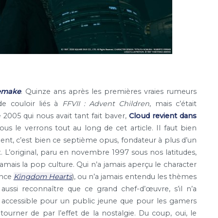
Remake
. Quinze ans après les premières vraies rumeurs
e couloir liés à
FFVII : Advent Children
, mais c’était
2005 qui nous avait tant fait baver,
Cloud revient dans
s le verrons tout au long de cet article. Il faut bien
ment, c’est bien ce septième opus, fondateur à plus d’un
x. L’original, paru en novembre 1997 sous nos latitudes,
ais la pop culture. Qui n’a jamais aperçu le character
ence
Kingdom Hearts
), ou n’a jamais entendu les thèmes
ssi reconnaître que ce grand chef-d’œuvre, s’il n’a
 accessible pour un public jeune que pour les gamers
ourner de par l’effet de la nostalgie. Du coup, oui, le