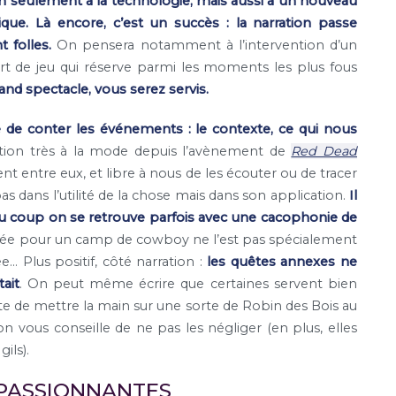
on seulement à la technologie, mais aussi à un nouveau
e. Là encore, c’est un succès : la narration passe
 folles.
On pensera notamment à l’intervention d’un
rt de jeu qui réserve parmi les moments les plus fous
and spectacle, vous serez servis.
 de conter les événements : le contexte, ce qui nous
tion très à la mode depuis l’avènement de
Red Dead
nt entre eux, et libre à nous de les écouter ou de tracer
pas dans l’utilité de la chose mais dans son application.
Il
du coup on se retrouve parfois avec une cacophonie de
dée pour un camp de cowboy ne l’est pas spécialement
… Plus positif, côté narration :
les quêtes annexes ne
ait
. On peut même écrire que certaines servent bien
nte de mettre la main sur une sorte de Robin des Bois au
 vous conseille de ne pas les négliger (en plus, elles
ils).
PASSIONNANTES