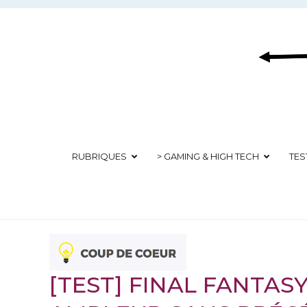
Aller
au
contenu
RUBRIQUES
> GAMING & HIGH TECH
TES
[TEST] FINAL FANTASY