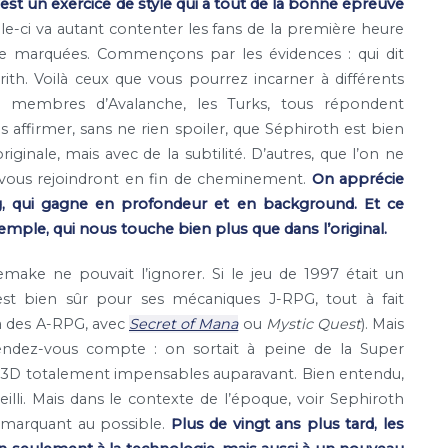
st un exercice de style qui a tout de la bonne épreuve
le-ci va autant contenter les fans de la première heure
sque marquées. Commençons par les évidences : qui dit
erith. Voilà ceux que vous pourrez incarner à différents
 membres d’Avalanche, les Turks, tous répondent
affirmer, sans ne rien spoiler, que Séphiroth est bien
ginale, mais avec de la subtilité. D’autres, que l’on ne
 vous rejoindront en fin de cheminement.
On apprécie
ng, qui gagne en profondeur et en background. Et ce
ple, qui nous touche bien plus que dans l’original.
make ne pouvait l’ignorer. Si le jeu de 1997 était un
est bien sûr pour ses mécaniques J-RPG, tout à fait
 à des A-RPG, avec
Secret of Mana
ou
Mystic Quest
). Mais
endez-vous compte : on sortait à peine de la Super
en 3D totalement impensables auparavant. Bien entendu,
vieilli. Mais dans le contexte de l’époque, voir Sephiroth
t marquant au possible.
Plus de vingt ans plus tard, les