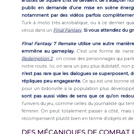
artistes de Square Enix se devaient de s’adapter n
public en demande d’une mise en scène énergiqu
notamment par des vidéos parfois complètement
Turk à moto très acrobatique, ou à ce dernier qua
vécus dans un
Final Fantasy
.
Si vous attendiez du gr
Final Fantasy 7 Remake
utilise une autre manière
emmène au gameplay.
C’est une forme de narra
Redemption 2
: on croise des personnages qui parle
notre route. Ici, on sera un peu plus dubitatif, non 
n’est pas rare que les dialogues se superposent, 
répliques peu engageante.
Ce qui est une bonne i
pour un bidonville à la population plus développée
sont pas aussi vides de sens que ce qu’on redout
l’univers du jeu, comme celles du journaliste qui te
féminin. On peut totalement passer à côté, mais on
récompensent plutôt bien en terme d’objets et de g
DES MÉCANIQUES DE COMBAT 