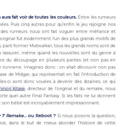
n aura fait voir de toutes les couleurs.
Entre les rumeurs
nnées. Puis cinq autres pour qu’enfin le jeu rejoigne nos
 des rumeurs nous ont fait voguer entre méfiance et
 original fut évidemment l’un des plus grands motifs de
i, parti former Mistwalker, tous les grands noms sont de
à rassurer, même quand les nouvelles sont du genre à
e du découpage en plusieurs parties (et non pas en
de tonnerre. Imaginez donc : on allait découvrir non pas
se de Midgar, qui représentait en fait l’introduction de
les-ci sont donc vouées à devenir des dizaines, ce qui
hinori Kitase
, directeur de l’original et du remake, nous
rte quel autre Final Fantasy. Si les faits ne lui donnent
ier : son bébé est incroyablement impressionnant.
y 7 Remake
… ou Reboot ?
Si nous posons la question,
trice, dans le but de mieux aborder l’histoire de cette