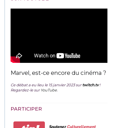
Marvel, est-ce encore du cinéma ?
Ce débat a eu lieu le 15 janvier 2023 sur
twitch.tv
!
Regardez-le sur
YouTube
.
PARTICIPER
Soutenez
Culturellement