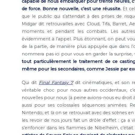
capable de nous embarquer pour trente heures, c’e
de force. Bonne nouvelle, c’est une réussite.
Et cel
que le public qui s’attendait à des prises de ri
Midgar dit retrouvailles avec Cloud, Tifa, Barret, A
moments et pendant les combats. Les autres
évidemment à l’appel. Plus étonnant, on peut vous 
de la partie, de manière plus appuyée que dans l’ori
nommera pas ici pour vous en garder la surprise,
tout particulièrement le traitement de ce casti
même pour les secondaires, comme Jessie par exem
Qui dit
Final Fantasy 7
dit cinématiques, et son re
véritable choc pour nous autres occidentaux, c’
nouvelles pour nous (à peine avions-nous eu droit
aussi pour ses colossales séquences animées. R
Nintendo, et là on se retrouvait avec des scènes 
les revoir de nos jours fait un drôle d’effet : ça a 
s’enfoncer dans les flammes de Nibelheim, c’étai