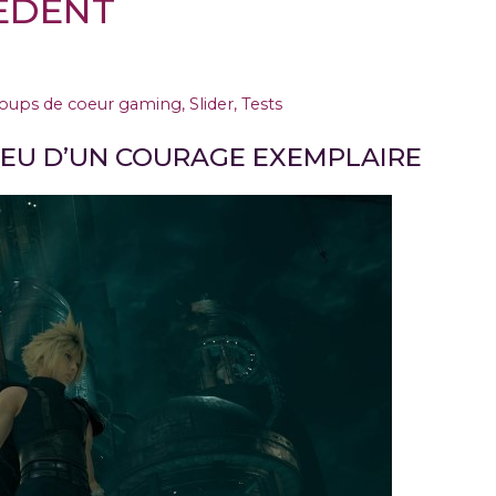
ÉDENT
oups de coeur gaming
,
Slider
,
Tests
 JEU D’UN COURAGE EXEMPLAIRE