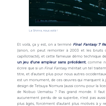
La Shinra, nous voilà !
Et voilà, ça y est, on a terminé
Final Fantasy 7 
(sinon, on peut remonter à 2003 et les bruits d
capillotracté), et cette fameuse démo technique de 
un jeu d’une ampleur sans précédent
, comme nou
écrire que si un
Final Fantasy
méritait un tel traite
titre, et d’autant plus pour nous autres occidentau
est un monument, de ces œuvres qui marquent à jam
design de Tetsuya Nomura (aussi connu pour la lic
de Nobuo Uematsu ? Pas grand monde. Il faut au
aucunement perdu de sa superbe, n’est pas aussi
plus âgés, forcément d’autant plus motivés à y ret