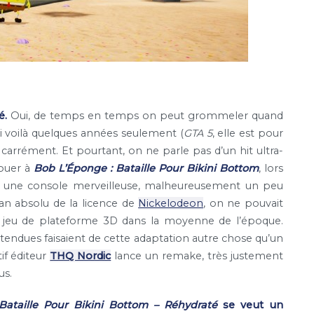
é.
Oui, de temps en temps on peut grommeler quand
i voilà quelques années seulement (
GTA 5
, elle est pour
, carrément. Et pourtant, on ne parle pas d’un hit ultra-
ouer à
Bob L’Éponge : Bataille Pour Bikini Bottom
, lors
e, une console merveilleuse, malheureusement un peu
 fan absolu de la licence de
Nickelodeon
, on ne pouvait
n jeu de plateforme 3D dans la moyenne de l’époque.
inattendues faisaient de cette adaptation autre chose qu’un
if éditeur
THQ Nordic
lance un remake, très justement
us.
Bataille Pour Bikini Bottom – Réhydraté
se veut un