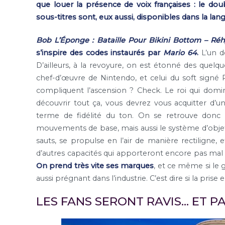
que louer la présence de voix françaises : le dou
sous-titres sont, eux aussi, disponibles dans la lan
Bob L’Éponge : Bataille Pour Bikini Bottom – Ré
s’inspire des codes instaurés par
Mario 64
.
L’un de
D’ailleurs, à la revoyure, on est étonné des quel
chef-d’œuvre de Nintendo, et celui du soft signé 
compliquent l’ascension ? Check. Le roi qui dom
découvrir tout ça, vous devrez vous acquitter d’un 
terme de fidélité du ton. On se retrouve donc 
mouvements de base, mais aussi le système d’objets
sauts, se propulse en l’air de manière rectiligne, et
d’autres capacités qui apporteront encore pas mal d
On prend très vite ses marques
, et ce même si le
aussi prégnant dans l’industrie. C’est dire si la prise
LES FANS SERONT RAVIS… ET P