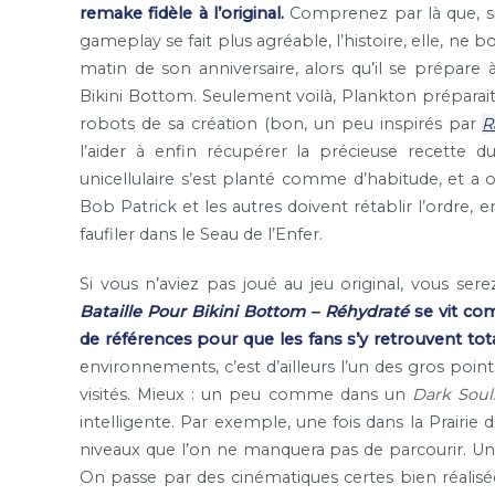
remake fidèle à l’original.
Comprenez par là que, si 
gameplay se fait plus agréable, l’histoire, elle, ne
matin de son anniversaire, alors qu’il se prépare
Bikini Bottom. Seulement voilà, Plankton préparait a
robots de sa création (bon, un peu inspirés par
R
l’aider à enfin récupérer la précieuse recette 
unicellulaire s’est planté comme d’habitude, et a ou
Bob Patrick et les autres doivent rétablir l’ordre,
faufiler dans le Seau de l’Enfer.
Si vous n’aviez pas joué au jeu original, vous ser
Bataille Pour Bikini Bottom – Réhydraté
se vit com
de références pour que les fans s’y retrouvent to
environnements, c’est d’ailleurs l’un des gros point
visités. Mieux : un peu comme dans un
Dark Soul
intelligente. Par exemple, une fois dans la Prairie 
niveaux que l’on ne manquera pas de parcourir. Une vr
On passe par des cinématiques certes bien réalisée