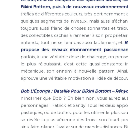
Bikini Bottom, puis à de nouveaux environnement
trèfles de différentes couleurs, très pertinemment a
quelques segments de niveaux, mais aussi s’échan
toujours aussi friand de choses sonnantes et trébu
des collectibles cachés à ramener à son propriétaire
entendu, tout ne se fera pas aussi facilement, et
B
propose des niveaux étonnamment passionnants
parfois, à une véritable dose de chalenge, on pense
le plus réjouissant, c’est cette quasi-constante
mécanique, son ennemi à nouvelle pattern. Ainsi,
éprouve une véritable motivation à l’idée de décou
Bob L’Éponge : Bataille Pour Bikini Bottom – Réhy
n’incarner que Bob ? Eh bien non, vous aurez auss
personnages : Patrick et Sandy. Tous les deux appor
pastèques, ou de boîtes, pour les utiliser le plus so
se révèle la plus aérienne des trois : son fouet pe
ainsi faire planer l’avatar sur de grandes distances. B