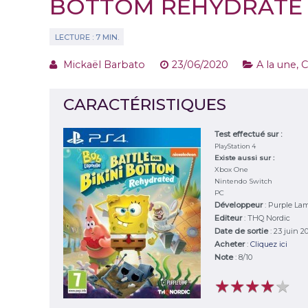
BOTTOM RÉHYDRATÉ 
Mickaël Barbato
23/06/2020
A la une
,
C
CARACTÉRISTIQUES
Test effectué sur :
PlayStation 4
Existe aussi sur :
Xbox One
Nintendo Switch
PC
Développeur
:
Purple La
Editeur
:
THQ Nordic
Date de sortie
: 23 juin 2
Acheter
:
Cliquez ici
Note
:
8
/
10
★
★
★
★
★
★
★
★
★
★