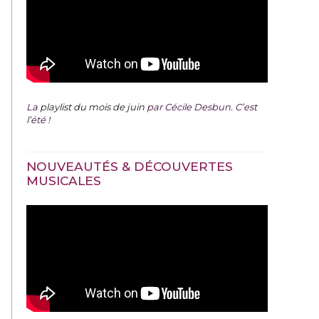
La
playlist du mois de juin
par Cécile Desbun. C’est
l’été !
NOUVEAUTÉS & DÉCOUVERTES
MUSICALES