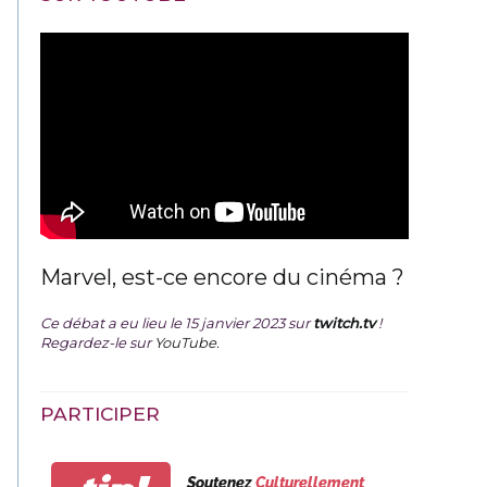
Marvel, est-ce encore du cinéma ?
Ce débat a eu lieu le 15 janvier 2023 sur
twitch.tv
!
Regardez-le sur
YouTube
.
PARTICIPER
Soutenez
Culturellement