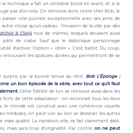
la technique a fait un véritable bond en avant, et si le
 bouge pas d’un iota. On retrouve donc notre cher Bob, le
 à passer une journée exceptionnelle avec ses amis de
utre chose qu’un cadeau : l’invasion de la ville par des
atchet & Clank
tout de même), lesquels devaient aussi
du pâté de crabe. Sauf que le diabolique personnage
blié d’activer l’option « obéir ». C’est ballot. Du coup,
 en retrouvant les spatules dorées qui permettront de se
ez surpris par la bonne tenue du récit.
Bob L’Éponge :
me un bon épisode de la série, avec tout ce qu’il faut
talement.
Cette fidélité de ton se retrouve aussi dans les
s forts de cette adaptation : on reconnaît tous les lieux
s
, le monde est construit avec une cohérence visuelle
des méduses, on peut voir au loin se dessiner les autres
aie qualité. La narration, elle, se fait clairement daté.
s, mais sans trop d’originalité. Par contre,
on ne peut