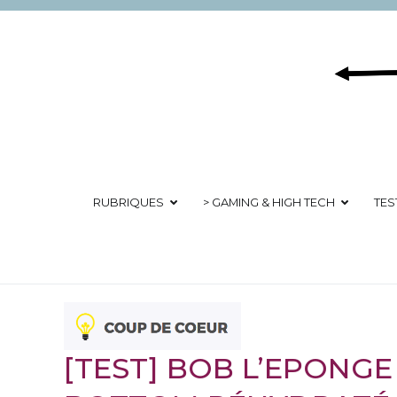
Aller
au
contenu
RUBRIQUES
> GAMING & HIGH TECH
TES
[TEST] BOB L’EPONGE