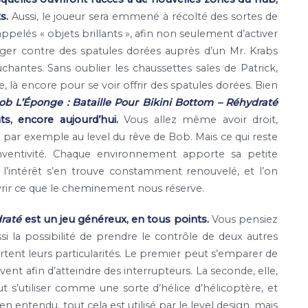
s.
Aussi, le joueur sera emmené à récolté des sortes de
ppelés « objets brillants », afin non seulement d’activer
ger contre des spatules dorées auprès d’un Mr. Krabs
chantes. Sans oublier les chaussettes sales de Patrick,
, là encore pour se voir offrir des spatules dorées. Bien
ob L’Éponge : Bataille Pour Bikini Bottom – Réhydraté
, encore aujourd’hui.
Vous allez même avoir droit,
 par exemple au level du rêve de Bob. Mais ce qui reste
 inventivité. Chaque environnement apporte sa petite
 l’intérêt s’en trouve constamment renouvelé, et l’on
vrir ce que le cheminement nous réserve.
draté
est un jeu généreux, en tous points.
Vous pensiez
i la possibilité de prendre le contrôle de deux autres
tent leurs particularités. Le premier peut s’emparer de
uvent afin d’atteindre des interrupteurs. La seconde, elle,
ut s’utiliser comme une sorte d’hélice d’hélicoptère, et
ien entendu, tout cela est utilisé par le level design, mais