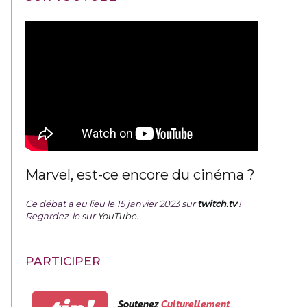
Marvel, est-ce encore du cinéma ?
Ce débat a eu lieu le 15 janvier 2023 sur
twitch.tv
!
Regardez-le sur
YouTube
.
PARTICIPER
Soutenez
Culturellement