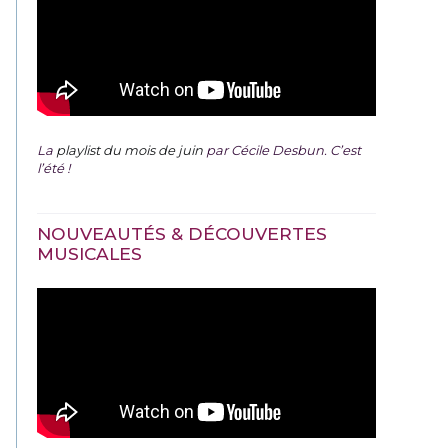
La
playlist du mois de juin
par Cécile Desbun. C’est
l’été !
NOUVEAUTÉS & DÉCOUVERTES
MUSICALES