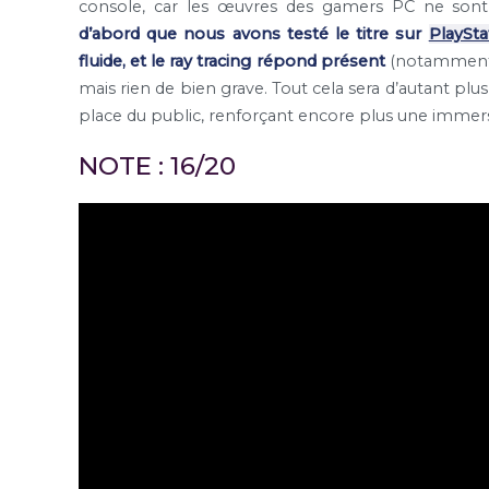
console, car les œuvres des gamers PC ne sont
d’abord que nous avons testé le titre sur
PlaySta
fluide, et le ray tracing répond présent
(notamment d
mais rien de bien grave. Tout cela sera d’autant plus
place du public, renforçant encore plus une immer
NOTE : 16/20