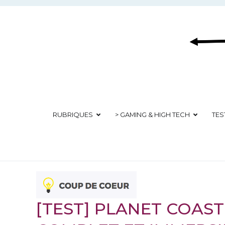
Aller
au
contenu
RUBRIQUES
> GAMING & HIGH TECH
TES
[TEST] PLANET COAST