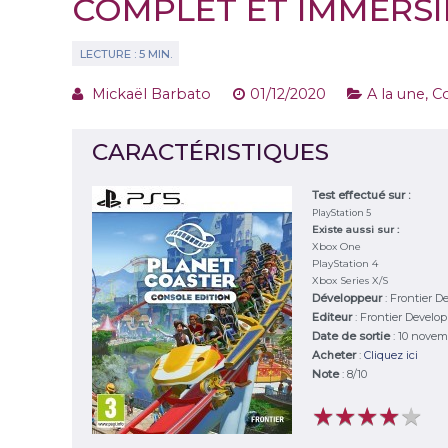
COMPLET ET IMMERSI
Mickaël Barbato
01/12/2020
A la une
,
C
CARACTÉRISTIQUES
Test effectué sur :
PlayStation 5
Existe aussi sur :
Xbox One
PlayStation 4
Xbox Series X/S
Développeur
:
Frontier D
Editeur
:
Frontier Develo
Date de sortie
: 10 novem
Acheter
:
Cliquez ici
Note
:
8
/
10
★
★
★
★
★
★
★
★
★
★