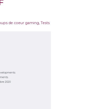
F
oups de coeur gaming
,
Tests
evelopments
pments
bre 2020