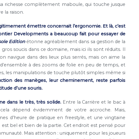
e, sa richesse complètement maboule, qui touche jusque
e la raison.
gitimement émettre concernait l’ergonomie. Et là, c’est
rontier Developments a beaucoup fait pour essayer de
ole Edition
étonne agréablement dans sa gestion de la
gros soucis dans ce domaine, mais ici ils sont réduits. Il
n navigue dans des lieux plus serrés, mais on aime la
es d’ensemble à des zooms de folie en peu de temps, et
les, les manipulations de touche plutôt simples même si
ruction des manèges, leur cheminement, reste parfois
titude d’une souris.
e dans le très, très solide.
Entre la Carrière et le bac à
: cela dépend évidemment de votre accroche. Mais,
nes d’heure de pratique en freestyle, et une vingtaine
est bel et bien de la partie. Cet endroit est pensé pour
mmunauté. Mais attention : uniquement pour les joueurs