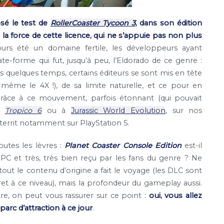
sé le test de
RollerCoaster Tycoon 3
, dans son édition
 la force de cette licence, qui ne s’appuie pas non plus
urs été un domaine fertile, les développeurs ayant
te-forme qui fut, jusqu’à peu, l’Eldorado de ce genre :
 quelques temps, certains éditeurs se sont mis en tête
re même le 4X !), de sa limite naturelle, et ce pour en
 grâce à ce mouvement, parfois étonnant (qui pouvait
 à
Tropico 6
ou à
Jurassic World Evolution
, sur nos
territ notamment sur PlayStation 5.
outes les lèvres :
Planet Coaster Console Edition
est-il
 PC et très, très bien reçu par les fans du genre ? Ne
ut le contenu d’origine a fait le voyage (les DLC sont
ret à ce niveau), mais la profondeur du gameplay aussi.
re, on peut vous rassurer sur ce point :
oui, vous allez
parc d’attraction à ce jour
.