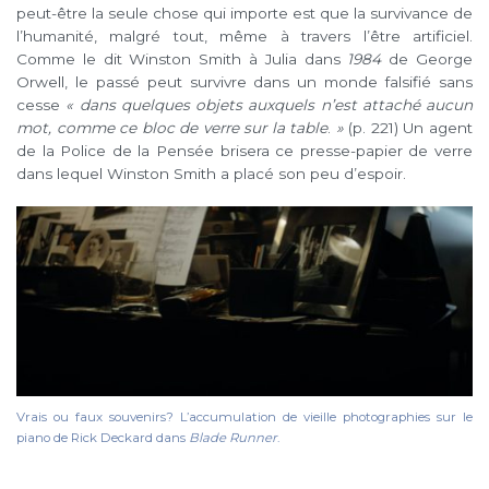
peut-être la seule chose qui importe est que la survivance de
l’humanité, malgré tout, même à travers l’être artificiel.
Comme le dit Winston Smith à Julia dans
1984
de George
Orwell, le passé peut survivre dans un monde falsifié sans
cesse
« dans quelques objets auxquels n’est attaché aucun
mot, comme ce bloc de verre sur la table
.
»
(p. 221) Un agent
de la Police de la Pensée brisera ce presse-papier de verre
dans lequel Winston Smith a placé son peu d’espoir.
Vrais ou faux souvenirs? L’accumulation de vieille photographies sur le
piano de Rick Deckard dans
Blade Runner
.