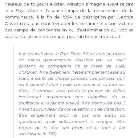
heureux de toujours exister, Winston s’imagine ayant rejoint
le
« Pays Doré »,
l’espace-temps de la résurrection de la
communauté, à la fin de
1984.
Sa description par George
Orwell n’est pas dans évoquer les sentiments d’une victime
des camps de concentration ou d’extermination qui voit sa
souffrance atroce s’estomper pour un temps trop court :
Il se trouvait dans le Pays Doré. Il était assis au milieu
de ruines gigantesques, éclairées par un soleil
éclatant, en compagnie de sa mère, de Julia,
d’O’Brien. Il ne faisait rien. Il était simplement assis au
soleil, à parler de choses paisibles. Les pensées qu’il
avait quand il était éveillé concernaient surtout ses
rêves. Il semblait avoir perdu le pouvoir de l’effort
intellectuel, maintenant que l’aiguillon de la
souffrance lui avait été enlevé. Il ne s’ennuyait pas, il
n’avait aucun désir de conversation ou de distraction.
Être simplement seul, ne pas être battu ou
questionné, avoir suffisamment à manger, être
propre de la tête aux pieds, c’était tout à fait
satisfaisant. (p. 387)