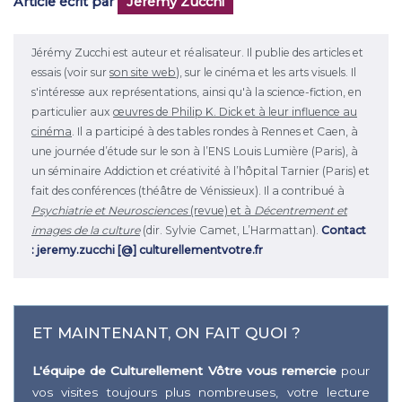
Article écrit par
Jérémy Zucchi
Jérémy Zucchi est auteur et réalisateur. Il publie des articles et
essais (voir sur
son site web
), sur le cinéma et les arts visuels. Il
s'intéresse aux représentations, ainsi qu'à la science-fiction, en
particulier aux
œuvres de Philip K. Dick et à leur influence au
cinéma
. Il a participé à des tables rondes à Rennes et Caen, à
une journée d’étude sur le son à l’ENS Louis Lumière (Paris), à
un séminaire Addiction et créativité à l’hôpital Tarnier (Paris) et
fait des conférences (théâtre de Vénissieux). Il a contribué à
Psychiatrie et Neurosciences
(revue) et à
Décentrement et
images de la culture
(dir. Sylvie Camet, L’Harmattan).
Contact
: jeremy.zucchi [@] culturellementvotre.fr
ET MAINTENANT, ON FAIT QUOI ?
L'équipe de Culturellement Vôtre vous remercie
pour
vos visites toujours plus nombreuses, votre lecture