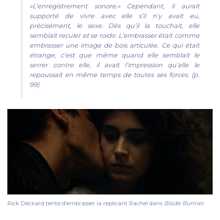
«L’enregistrement sonore.» Cependant, il aurait
supporté de vivre avec elle s’il n’y avait eu,
précisément, le sexe. Dès qu’il la touchait, elle
semblait reculer et se roidir. L’embrasser était comme
embrasser une image de bois articulée. Ce qui était
étrange, c’est que même quand elle semblait le
serrer contre elle, il avait l’impression qu’elle le
repoussait en même temps de toutes ses forces. (p.
99)
Rick Deckard tente d’embrasser la replicant Rachel dans
Blade Runner
.