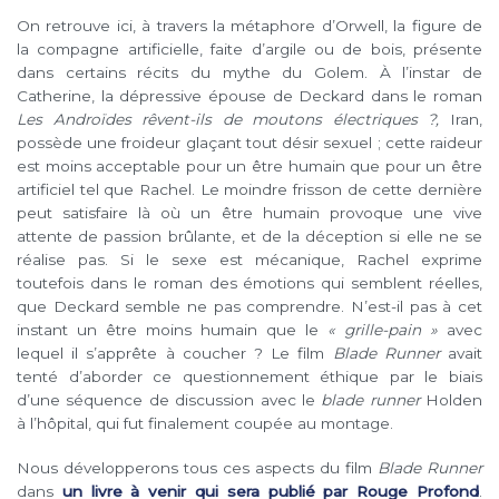
On retrouve ici, à travers la métaphore d’Orwell, la figure de
la compagne artificielle, faite d’argile ou de bois, présente
dans certains récits du mythe du Golem. À l’instar de
Catherine, la dépressive épouse de Deckard dans le roman
Les Androïdes rêvent-ils de moutons électriques ?,
Iran,
possède une froideur glaçant tout désir sexuel ; cette raideur
est moins acceptable pour un être humain que pour un être
artificiel tel que Rachel. Le moindre frisson de cette dernière
peut satisfaire là où un être humain provoque une vive
attente de passion brûlante, et de la déception si elle ne se
réalise pas. Si le sexe est mécanique, Rachel exprime
toutefois dans le roman des émotions qui semblent réelles,
que Deckard semble ne pas comprendre. N’est-il pas à cet
instant un être moins humain que le
« grille-pain »
avec
lequel il s’apprête à coucher ? Le film
Blade Runner
avait
tenté d’aborder ce questionnement éthique par le biais
d’une séquence de discussion avec le
blade runner
Holden
à l’hôpital, qui fut finalement coupée au montage.
Nous développerons tous ces aspects du film
Blade Runner
dans
un livre à venir qui sera publié par Rouge Profond
.