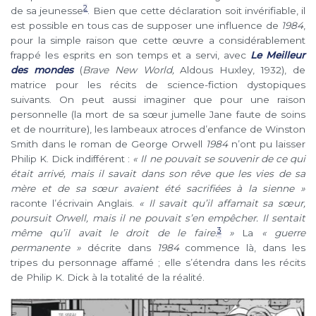
2
de sa jeunesse
. Bien que cette déclaration soit invérifiable, il
est possible en tous cas de supposer une influence de
1984
,
pour la simple raison que cette œuvre a considérablement
frappé les esprits en son temps et a servi, avec
Le Meilleur
des mondes
(
Brave New World,
Aldous Huxley, 1932), de
matrice pour les récits de science-fiction dystopiques
suivants. On peut aussi imaginer que pour une raison
personnelle (la mort de sa sœur jumelle Jane faute de soins
et de nourriture), les lambeaux atroces d’enfance de Winston
Smith dans le roman de George Orwell
1984
n’ont pu laisser
Philip K. Dick indifférent :
« Il ne pouvait se souvenir de ce qui
était arrivé, mais il savait dans son rêve que les vies de sa
mère et de sa sœur avaient été sacrifiées à la sienne »
raconte l’écrivain Anglais.
« Il savait qu’il affamait sa sœur,
poursuit Orwell, mais il ne pouvait s’en empêcher. Il sentait
3
même qu’il avait le droit de le faire.
»
La
« guerre
permanente »
décrite dans
1984
commence là, dans les
tripes du personnage affamé ; elle s’étendra dans les récits
de Philip K. Dick à la totalité de la réalité.