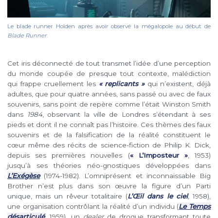
Le blade runner Holden après avoir observé la mégalopole au début de
Blade Runner
.
Cet iris déconnecté de tout transmet l’idée d’une perception
du monde coupée de presque tout contexte, malédiction
qui frappe cruellement les
« replicants »
qui n’existent, déjà
adultes, que pour quatre années, sans passé ou avec de faux
souvenirs, sans point de repère comme l’était Winston Smith
dans
1984
, observant la ville de Londres s’étendant à ses
pieds et dont il ne connaît pas l’histoire. Ces thèmes des faux
souvenirs et de la falsification de la réalité constituent le
cœur même des récits de science-fiction de Philip K. Dick,
depuis ses premières nouvelles (
« L’Imposteur »
, 1953)
jusqu’à ses théories néo-gnostiques développées dans
L’Exégèse
(1974-1982). L’omniprésent et inconnaissable Big
Brother n’est plus dans son œuvre la figure d’un Parti
unique, mais un rêveur totalitaire (
L’Œil dans le ciel
,
1958),
une organisation contrôlant la réalité d’un individu (
Le Temps
désarticulé
,
1959), un
dealer
de drogue transformant toute