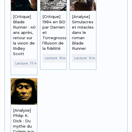
[Critique]
[Critique]
[Analyse]
Blade
1984 en BD
Simulacres
Runner : 40
par Derrien
et miracles
ans après,
et
dans le
retour sur
Torregrossa :
roman
la vision de
l’illusion de
Blade
Ridley
la fidélité
Runner
Scott
[Analyse]
Philip K.
Dick : Du
mythe du
Golem aux