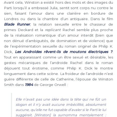
Avant cela, Winston a existé hors des mots et des images du
Parti lorsqu’il a embrassé Julia, sentit sont corps nu contre le
sien, faisant l’amour dans une clairière en bordure de
Londres ou dans la chambre d’un antiquaire. Dans le film
Blade Runner
,
la relation sexuelle entre le chasseur de
primes Deckard et la
replicant
Rachel semble plus proche
de la réalisation romantique d’un amour interdit (bien que
non dénué d’ambiguïtés, de domination et de violence) que
de l’expérimentation sexuelle du roman originel de Philip K.
Dick,
Les Androïdes rêvent-ils de moutons électriques ?
.
Tout en apparaissant comme un être sexué et désirable, les
gestes mécaniques de l’androïde Rachel dans le roman
déjouent tout érotisme, comme Philip K. Dick le montre
longuement dans cette scène. La froideur de l’androïde n’est
guère différente de celle de Catherine, l’épouse de Winston
Smith dans
1984
de George Orwell :
Elle n’avait pas une idée dans la tête qui ne fût un
slogan et il n’y avait aucune imbécillité, absolument
aucune, qu’elle ne fut capable d’avaler si le Parti le lui
suggérait. [Winston] la surnomma mentalement :