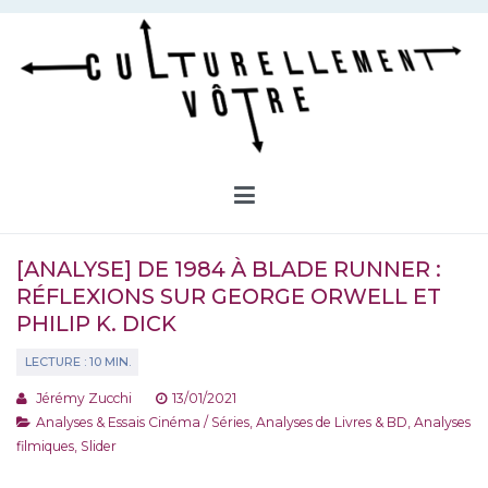
Aller
au
contenu
Culturellement Vôtre
Webzine Culturel
[ANALYSE] DE 1984 À BLADE RUNNER :
RÉFLEXIONS SUR GEORGE ORWELL ET
PHILIP K. DICK
Jérémy Zucchi
13/01/2021
Analyses & Essais Cinéma / Séries
,
Analyses de Livres & BD
,
Analyses
filmiques
,
Slider