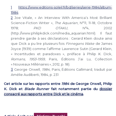
1
https://www.editions-soleil.fr/bd/series/serie-1984/album-
1984
2
Joe Vitale, « An Interview With America’s Most Brilliant
Science-Fiction Writer »,
The Aquarian
, N°11, 11-18, Octobre
1978;
PKD OTAKU
, N°4, 2002
(http://www.philipkdick.com/media_aquarian.html). Il faut
prendre garde à ses déclarations : Gerard Klein doute ainsi
que Dick a pu lire plusieurs fois
Finnegans Wake
de James
Joyce (1939) comme l’affirme Lawrence Sutin (Gerard Klein,
« Incertitudes et paradoxes », préface à Philip K. Dick,
Romans, 1953-1959,
Paris, Éditions J’ai Lu, Collection
« Nouveaux Millénaires », 2012, p. 18).
3
George Orwell,
1984
, Paris, Éditions Gallimard, traduit par
Amélie Audiberti, 1984, p. 231
Cet article sur les rapports entre
1984
de George Orwell, Philip
K. Dick et
Blade Runner
fait notamment partie du
dossier
consacré aux rapports entre Dick et le cinéma
.