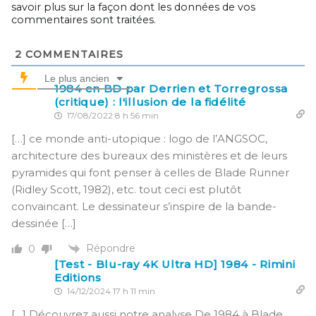
savoir plus sur la façon dont les données de vos
commentaires sont traitées
.
2
COMMENTAIRES
Le plus ancien
1984 en BD par Derrien et Torregrossa
(critique) : l'illusion de la fidélité
17/08/2022 8 h 56 min
[…] ce monde anti-utopique : logo de l’ANGSOC,
architecture des bureaux des ministères et de leurs
pyramides qui font penser à celles de Blade Runner
(Ridley Scott, 1982), etc. tout ceci est plutôt
convaincant. Le dessinateur s’inspire de la bande-
dessinée […]
Répondre
0
[Test - Blu-ray 4K Ultra HD] 1984 - Rimini
Editions
14/12/2024 17 h 11 min
[…] Découvrez aussi notre analyse De 1984 à Blade