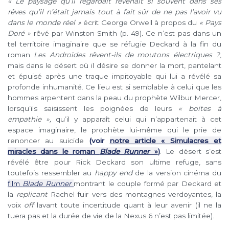
« Le paysage qu’il regardait revenait si souvent dans ses
rêves qu’il n’était jamais tout à fait sûr de ne pas l’avoir vu
dans le monde réel
»
écrit George Orwell à propos du
« Pays
Doré »
rêvé par Winston Smith (p. 49)
.
Ce n’est pas dans un
tel territoire imaginaire que se réfugie Deckard à la fin du
roman
Les Androïdes rêvent-ils de moutons électriques ?
,
mais dans le désert où il désire se donner la mort, pantelant
et épuisé après une traque impitoyable qui lui a révélé sa
profonde inhumanité. Ce lieu est si semblable à celui que les
hommes arpentent dans la peau du prophète Wilbur Mercer,
lorsqu’ils saisissent les poignées de leurs
« boites à
empathie »,
qu’il y apparaît celui qui n’appartenait à cet
espace imaginaire, le prophète lui-même qui le prie de
renoncer au suicide
(voir
notre article « Simulacres et
miracles dans le roman
Blade Runner
»
)
. Le désert s’est
révélé être pour Rick Deckard son ultime refuge, sans
toutefois ressembler au
happy end
de la version cinéma du
film
Blade Runner
montrant le couple formé par Deckard et
la
replicant
Rachel fuir vers des montagnes verdoyantes, la
voix
off
lavant toute incertitude quant à leur avenir (il ne la
tuera pas et la durée de vie de la Nexus 6 n’est pas limitée).