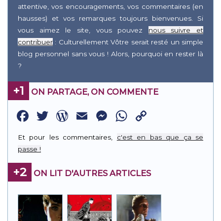
attentive, vos encouragements, vos commentaires (en
hausses) et vos remarques toujours bienvenues. Si
vous aimez le site, vous pouvez
nous suivre et
contribuer
: Culturellement Vôtre serait resté un simple
blog personnel sans vous ! Alors, pourquoi en rester là
?
+1
ON PARTAGE, ON COMMENTE
Facebook
Twitter
WordPress
Email
Messenger
WhatsApp
Copy
Link
Et pour les commentaires,
c'est en bas que ça se
passe !
+2
ON LIT D'AUTRES ARTICLES