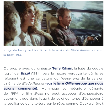
Image du happy end bucolique de la version de
Blade Runner
sortie en
salles en 1982.
Du propre aveu du cinéaste
Terry Gilliam
, la fuite du couple
fugitif de
Brazil
(1984) vers la nature verdoyante où ils se
réfugient est une caricature du
happy end
de la version
cinéma de
Blade Runner
(voir
le livre
Gilliamesque
que nous
avions commenté
)
.
Hommage et réécriture délirante
de
1984,
le film
Brazil
ne peut accepter d’échappatoire
autrement que dans l’esprit de celui qui tente d’échapper à
la souffrance de la torture par le rêve, comme Deckard rêvait