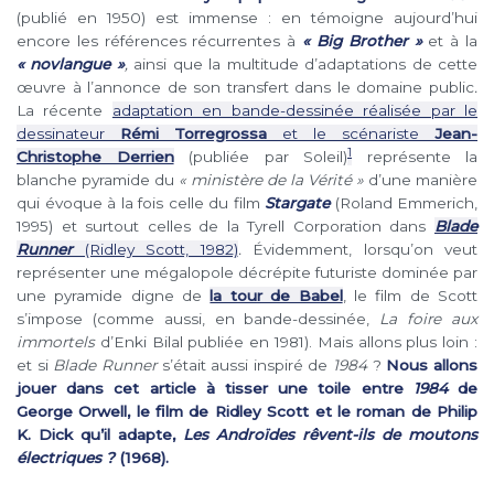
(publié en 1950) est immense : en témoigne aujourd’hui
encore les références récurrentes à
« Big Brother »
et à la
« novlangue »
,
ainsi que la multitude d’adaptations de cette
œuvre à l’annonce de son transfert dans le domaine public
.
La récente
adaptation en bande-dessinée réalisée par le
dessinateur
Rémi Torregrossa
et le scénariste
Jean-
1
Christophe Derrien
(publiée par Soleil)
représente la
blanche pyramide du
« ministère de la Vérité »
d’une manière
qui évoque à la fois celle du film
Stargate
(Roland Emmerich,
1995) et surtout celles de la Tyrell Corporation dans
Blade
Runner
(Ridley Scott, 1982)
.
Évidemment, lorsqu’on veut
représenter une mégalopole décrépite futuriste dominée par
une pyramide digne de
la tour de Babel
, le film de Scott
s’impose (comme aussi, en bande-dessinée,
La foire aux
immortels
d’Enki Bilal publiée en 1981). Mais allons plus loin :
et si
Blade Runner
s’était aussi inspiré de
1984
?
Nous allons
jouer dans cet article à tisser une toile entre
1984
de
George Orwell, le film de Ridley Scott et le roman de Philip
K. Dick qu’il adapte,
Les Androïdes rêvent-ils de moutons
électriques ?
(1968).