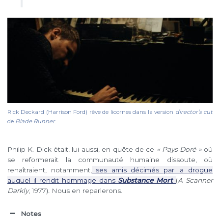
Rick Deckard (Harrison Ford) rêve de licornes dans la version
director’s cut
de
Blade Runner
.
Philip K. Dick était, lui aussi, en quête de ce
« Pays Doré »
où
se reformerait la communauté humaine dissoute, où
renaîtraient, notamment,
ses amis décimés par la drogue
auquel il rendit hommage dans
Substance Mort
(
A Scanner
Darkly
, 1977)
.
Nous en reparlerons.
Notes