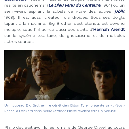
réalité en cauchemar (
Le Dieu venu du Centaure
, 1964) ou un
semi-vivant aspirant la substance vitale des autres (
Ubik
,
1968). Il est aussi créateur d’androïdes. Sous ses doigts
tapant à la machine, Big Brother s’est étendu, est devenu
multiple, sous l’influence aussi des écrits d’
Hannah Arendt
sur le système totalitaire, du gnosticisme et de multiples
autres sources.
Un nouveau Big Brother : le généticien Eldon Tyrell présente sa
« nièce »
Rachel à Deckard dans
Blade Runner
. Elle se révèlera être un Nexus 6.
Philip déclarait avoir lu les romans de George Orwell au cours