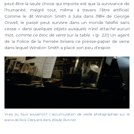
peut-être la seule chose qui importe est que la survivance de
l’humanité, malgré tout, même à travers l’être artificiel.
Comme le dit Winston Smith à Julia dans
1984
de George
Orwell, le passé peut survivre dans un monde falsifié sans
cesse
« dans quelques objets auxquels n’est attaché aucun
mot, comme ce bloc de verre sur la table
.
»
(p. 221) Un agent
de la Police de la Pensée brisera ce presse-papier de verre
dans lequel Winston Smith a placé son peu d’espoir.
Vrais ou faux souvenirs? L’accumulation de vieille photographies sur le
piano de Rick Deckard dans
Blade Runner
.