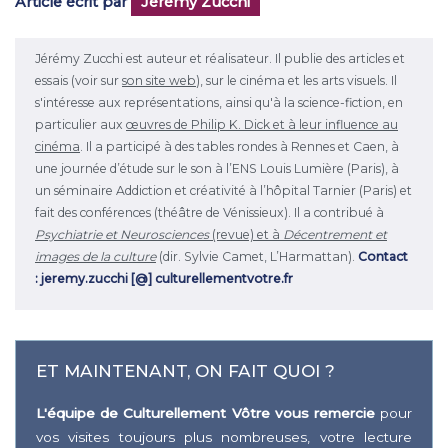
Article écrit par
Jérémy Zucchi
Jérémy Zucchi est auteur et réalisateur. Il publie des articles et
essais (voir sur
son site web
), sur le cinéma et les arts visuels. Il
s'intéresse aux représentations, ainsi qu'à la science-fiction, en
particulier aux
œuvres de Philip K. Dick et à leur influence au
cinéma
. Il a participé à des tables rondes à Rennes et Caen, à
une journée d’étude sur le son à l’ENS Louis Lumière (Paris), à
un séminaire Addiction et créativité à l’hôpital Tarnier (Paris) et
fait des conférences (théâtre de Vénissieux). Il a contribué à
Psychiatrie et Neurosciences
(revue) et à
Décentrement et
images de la culture
(dir. Sylvie Camet, L’Harmattan).
Contact
: jeremy.zucchi [@] culturellementvotre.fr
ET MAINTENANT, ON FAIT QUOI ?
L'équipe de Culturellement Vôtre vous remercie
pour
vos visites toujours plus nombreuses, votre lecture