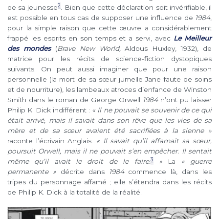
2
de sa jeunesse
. Bien que cette déclaration soit invérifiable, il
est possible en tous cas de supposer une influence de
1984
,
pour la simple raison que cette œuvre a considérablement
frappé les esprits en son temps et a servi, avec
Le Meilleur
des mondes
(
Brave New World,
Aldous Huxley, 1932), de
matrice pour les récits de science-fiction dystopiques
suivants. On peut aussi imaginer que pour une raison
personnelle (la mort de sa sœur jumelle Jane faute de soins
et de nourriture), les lambeaux atroces d’enfance de Winston
Smith dans le roman de George Orwell
1984
n’ont pu laisser
Philip K. Dick indifférent :
« Il ne pouvait se souvenir de ce qui
était arrivé, mais il savait dans son rêve que les vies de sa
mère et de sa sœur avaient été sacrifiées à la sienne »
raconte l’écrivain Anglais.
« Il savait qu’il affamait sa sœur,
poursuit Orwell, mais il ne pouvait s’en empêcher. Il sentait
3
même qu’il avait le droit de le faire.
»
La
« guerre
permanente »
décrite dans
1984
commence là, dans les
tripes du personnage affamé ; elle s’étendra dans les récits
de Philip K. Dick à la totalité de la réalité.