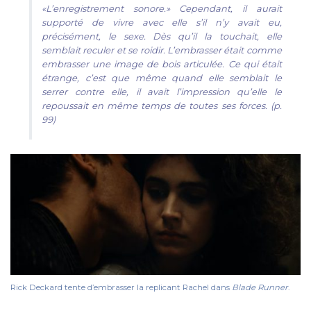
«L’enregistrement sonore.» Cependant, il aurait
supporté de vivre avec elle s’il n’y avait eu,
précisément, le sexe. Dès qu’il la touchait, elle
semblait reculer et se roidir. L’embrasser était comme
embrasser une image de bois articulée. Ce qui était
étrange, c’est que même quand elle semblait le
serrer contre elle, il avait l’impression qu’elle le
repoussait en même temps de toutes ses forces. (p.
99)
Rick Deckard tente d’embrasser la replicant Rachel dans
Blade Runner
.