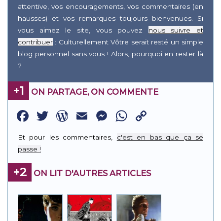
attentive, vos encouragements, vos commentaires (en
hausses) et vos remarques toujours bienvenues. Si
vous aimez le site, vous pouvez
nous suivre et
contribuer
: Culturellement Vôtre serait resté un simple
blog personnel sans vous ! Alors, pourquoi en rester là
?
+1
ON PARTAGE, ON COMMENTE
Facebook
Twitter
WordPress
Email
Messenger
WhatsApp
Copy
Link
Et pour les commentaires,
c'est en bas que ça se
passe !
+2
ON LIT D'AUTRES ARTICLES