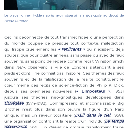
Le blade runner Holden après avoir observé la mégalopole au début de
Blade Runner
.
Cet iris déconnecté de tout transmet l’idée d’une perception
du monde coupée de presque tout contexte, malédiction
qui frappe cruellement les
« replicants »
qui n’existent, déjà
adultes, que pour quatre années, sans passé ou avec de faux
souvenirs, sans point de repère comme l’était Winston Smith
dans
1984
, observant la ville de Londres s’étendant à ses
pieds et dont il ne connaît pas l’histoire. Ces thèmes des faux
souvenirs et de la falsification de la réalité constituent le
cœur même des récits de science-fiction de Philip K. Dick,
depuis ses premières nouvelles (
« L’Imposteur »
, 1953)
jusqu’à ses théories néo-gnostiques développées dans
L’Exégèse
(1974-1982). L’omniprésent et inconnaissable Big
Brother n’est plus dans son œuvre la figure d’un Parti
unique, mais un rêveur totalitaire (
L’Œil dans le ciel
,
1958),
une organisation contrôlant la réalité d’un individu (
Le Temps
désarticulé
,
1959), un
dealer
de drogue transformant toute