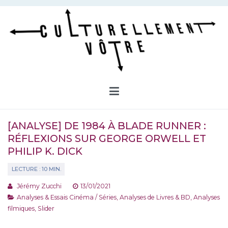
Aller
au
contenu
Culturellement Vôtre
Webzine Culturel
[ANALYSE] DE 1984 À BLADE RUNNER :
RÉFLEXIONS SUR GEORGE ORWELL ET
PHILIP K. DICK
Jérémy Zucchi
13/01/2021
Analyses & Essais Cinéma / Séries
,
Analyses de Livres & BD
,
Analyses
filmiques
,
Slider