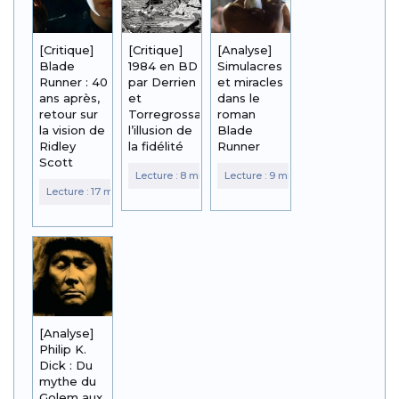
[Critique]
[Critique]
[Analyse]
Blade
1984 en BD
Simulacres
Runner : 40
par Derrien
et miracles
ans après,
et
dans le
retour sur
Torregrossa :
roman
la vision de
l’illusion de
Blade
Ridley
la fidélité
Runner
Scott
[Analyse]
Philip K.
Dick : Du
mythe du
Golem aux