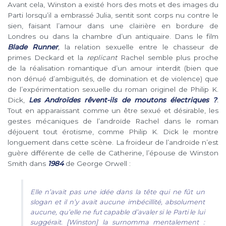
Avant cela, Winston a existé hors des mots et des images du
Parti lorsqu’il a embrassé Julia, sentit sont corps nu contre le
sien, faisant l’amour dans une clairière en bordure de
Londres ou dans la chambre d’un antiquaire. Dans le film
Blade Runner
,
la relation sexuelle entre le chasseur de
primes Deckard et la
replicant
Rachel semble plus proche
de la réalisation romantique d’un amour interdit (bien que
non dénué d’ambiguïtés, de domination et de violence) que
de l’expérimentation sexuelle du roman originel de Philip K.
Dick,
Les Androïdes rêvent-ils de moutons électriques ?
.
Tout en apparaissant comme un être sexué et désirable, les
gestes mécaniques de l’androïde Rachel dans le roman
déjouent tout érotisme, comme Philip K. Dick le montre
longuement dans cette scène. La froideur de l’androïde n’est
guère différente de celle de Catherine, l’épouse de Winston
Smith dans
1984
de George Orwell :
Elle n’avait pas une idée dans la tête qui ne fût un
slogan et il n’y avait aucune imbécillité, absolument
aucune, qu’elle ne fut capable d’avaler si le Parti le lui
suggérait. [Winston] la surnomma mentalement :