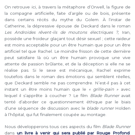
On retrouve ici, à travers la métaphore d’Orwell, la figure de
la compagne artificielle, faite d’argile ou de bois, présente
dans certains récits du mythe du Golem. À l’instar de
Catherine, la dépressive épouse de Deckard dans le roman
Les Androïdes rêvent-ils de moutons électriques ?,
Iran,
possède une froideur glaçant tout désir sexuel ; cette raideur
est moins acceptable pour un être humain que pour un être
artificiel tel que Rachel. Le moindre frisson de cette dernière
peut satisfaire là où un être humain provoque une vive
attente de passion brûlante, et de la déception si elle ne se
réalise pas. Si le sexe est mécanique, Rachel exprime
toutefois dans le roman des émotions qui semblent réelles,
que Deckard semble ne pas comprendre. N’est-il pas à cet
instant un être moins humain que le
« grille-pain »
avec
lequel il s’apprête à coucher ? Le film
Blade Runner
avait
tenté d’aborder ce questionnement éthique par le biais
d’une séquence de discussion avec le
blade runner
Holden
à l’hôpital, qui fut finalement coupée au montage.
Nous développerons tous ces aspects du film
Blade Runner
dans
un livre à venir qui sera publié par Rouge Profond
.