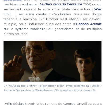
réalité en cauchemar (
Le Dieu venu du Centaure
, 1964) ou un
semi-vivant aspirant la substance vitale des autres (
Ubik
,
1968). Il est aussi créateur d’androïdes. Sous ses doigts
tapant à la machine, Big Brother s’est étendu, est devenu
multiple, sous l’influence aussi des écrits d’
Hannah Arendt
sur le système totalitaire, du gnosticisme et de multiples
autres sources.
Un nouveau Big Brother : le généticien Eldon Tyrell présente sa
« nièce »
Rachel à Deckard dans
Blade Runner
. Elle se révèlera être un Nexus 6.
Philip déclarait avoir lu les romans de George Orwell au cours