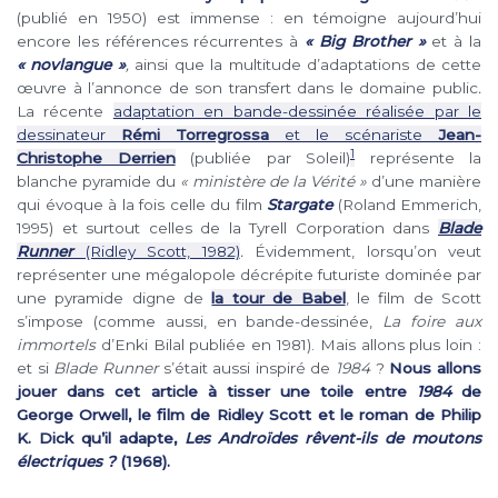
(publié en 1950) est immense : en témoigne aujourd’hui
encore les références récurrentes à
« Big Brother »
et à la
« novlangue »
,
ainsi que la multitude d’adaptations de cette
œuvre à l’annonce de son transfert dans le domaine public
.
La récente
adaptation en bande-dessinée réalisée par le
dessinateur
Rémi Torregrossa
et le scénariste
Jean-
1
Christophe Derrien
(publiée par Soleil)
représente la
blanche pyramide du
« ministère de la Vérité »
d’une manière
qui évoque à la fois celle du film
Stargate
(Roland Emmerich,
1995) et surtout celles de la Tyrell Corporation dans
Blade
Runner
(Ridley Scott, 1982)
.
Évidemment, lorsqu’on veut
représenter une mégalopole décrépite futuriste dominée par
une pyramide digne de
la tour de Babel
, le film de Scott
s’impose (comme aussi, en bande-dessinée,
La foire aux
immortels
d’Enki Bilal publiée en 1981). Mais allons plus loin :
et si
Blade Runner
s’était aussi inspiré de
1984
?
Nous allons
jouer dans cet article à tisser une toile entre
1984
de
George Orwell, le film de Ridley Scott et le roman de Philip
K. Dick qu’il adapte,
Les Androïdes rêvent-ils de moutons
électriques ?
(1968).