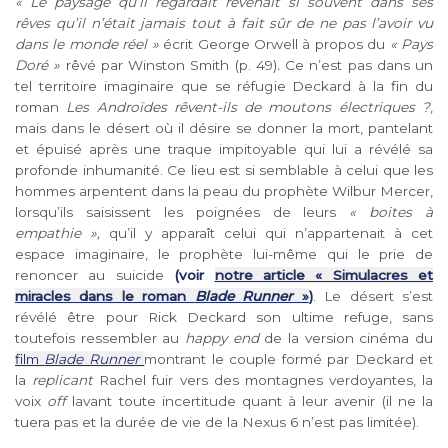
« Le paysage qu’il regardait revenait si souvent dans ses
rêves qu’il n’était jamais tout à fait sûr de ne pas l’avoir vu
dans le monde réel
»
écrit George Orwell à propos du
« Pays
Doré »
rêvé par Winston Smith (p. 49)
.
Ce n’est pas dans un
tel territoire imaginaire que se réfugie Deckard à la fin du
roman
Les Androïdes rêvent-ils de moutons électriques ?
,
mais dans le désert où il désire se donner la mort, pantelant
et épuisé après une traque impitoyable qui lui a révélé sa
profonde inhumanité. Ce lieu est si semblable à celui que les
hommes arpentent dans la peau du prophète Wilbur Mercer,
lorsqu’ils saisissent les poignées de leurs
« boites à
empathie »,
qu’il y apparaît celui qui n’appartenait à cet
espace imaginaire, le prophète lui-même qui le prie de
renoncer au suicide
(voir
notre article « Simulacres et
miracles dans le roman
Blade Runner
»
)
. Le désert s’est
révélé être pour Rick Deckard son ultime refuge, sans
toutefois ressembler au
happy end
de la version cinéma du
film
Blade Runner
montrant le couple formé par Deckard et
la
replicant
Rachel fuir vers des montagnes verdoyantes, la
voix
off
lavant toute incertitude quant à leur avenir (il ne la
tuera pas et la durée de vie de la Nexus 6 n’est pas limitée).