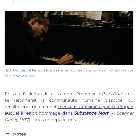
Rick Deckard (Harrison Ford) rêve de licornes dans la version
director’s cut
de
Blade Runner
.
Philip K. Dick était, lui aussi, en quête de ce
« Pays Doré »
où
se reformerait la communauté humaine dissoute, où
renaîtraient, notamment,
ses amis décimés par la drogue
auquel il rendit hommage dans
Substance Mort
(
A Scanner
Darkly
, 1977)
.
Nous en reparlerons.
Notes