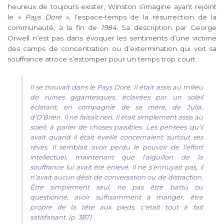
heureux de toujours exister, Winston s’imagine ayant rejoint
le
« Pays Doré »,
l’espace-temps de la résurrection de la
communauté, à la fin de
1984.
Sa description par George
Orwell n’est pas dans évoquer les sentiments d’une victime
des camps de concentration ou d’extermination qui voit sa
souffrance atroce s’estomper pour un temps trop court :
Il se trouvait dans le Pays Doré. Il était assis au milieu
de ruines gigantesques, éclairées par un soleil
éclatant, en compagnie de sa mère, de Julia,
d’O’Brien. Il ne faisait rien. Il était simplement assis au
soleil, à parler de choses paisibles. Les pensées qu’il
avait quand il était éveillé concernaient surtout ses
rêves. Il semblait avoir perdu le pouvoir de l’effort
intellectuel, maintenant que l’aiguillon de la
souffrance lui avait été enlevé. Il ne s’ennuyait pas, il
n’avait aucun désir de conversation ou de distraction.
Être simplement seul, ne pas être battu ou
questionné, avoir suffisamment à manger, être
propre de la tête aux pieds, c’était tout à fait
satisfaisant. (p. 387)