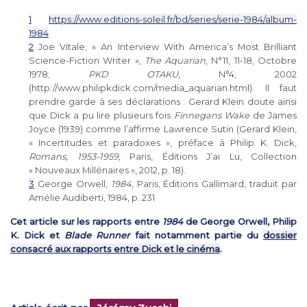
1
https://www.editions-soleil.fr/bd/series/serie-1984/album-
1984
2
Joe Vitale, « An Interview With America’s Most Brilliant
Science-Fiction Writer »,
The Aquarian
, N°11, 11-18, Octobre
1978;
PKD OTAKU
, N°4, 2002
(http://www.philipkdick.com/media_aquarian.html). Il faut
prendre garde à ses déclarations : Gerard Klein doute ainsi
que Dick a pu lire plusieurs fois
Finnegans Wake
de James
Joyce (1939) comme l’affirme Lawrence Sutin (Gerard Klein,
« Incertitudes et paradoxes », préface à Philip K. Dick,
Romans, 1953-1959,
Paris, Éditions J’ai Lu, Collection
« Nouveaux Millénaires », 2012, p. 18).
3
George Orwell,
1984
, Paris, Éditions Gallimard, traduit par
Amélie Audiberti, 1984, p. 231
Cet article sur les rapports entre
1984
de George Orwell, Philip
K. Dick et
Blade Runner
fait notamment partie du
dossier
consacré aux rapports entre Dick et le cinéma
.