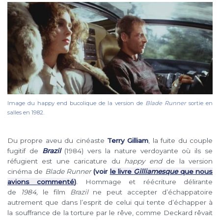
Image du happy end bucolique de la version de
Blade Runner
sortie en
salles en 1982.
Du propre aveu du cinéaste
Terry Gilliam
, la fuite du couple
fugitif de
Brazil
(1984) vers la nature verdoyante où ils se
réfugient est une caricature du
happy end
de la version
cinéma de
Blade Runner
(voir
le livre
Gilliamesque
que nous
avions commenté
)
.
Hommage et réécriture délirante
de
1984,
le film
Brazil
ne peut accepter d’échappatoire
autrement que dans l’esprit de celui qui tente d’échapper à
la souffrance de la torture par le rêve, comme Deckard rêvait