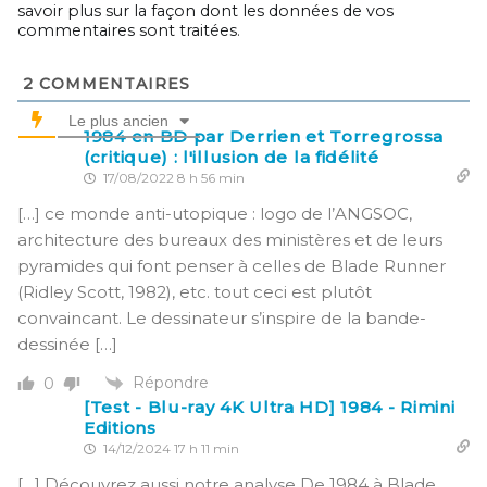
savoir plus sur la façon dont les données de vos
commentaires sont traitées
.
2
COMMENTAIRES
Le plus ancien
1984 en BD par Derrien et Torregrossa
(critique) : l'illusion de la fidélité
17/08/2022 8 h 56 min
[…] ce monde anti-utopique : logo de l’ANGSOC,
architecture des bureaux des ministères et de leurs
pyramides qui font penser à celles de Blade Runner
(Ridley Scott, 1982), etc. tout ceci est plutôt
convaincant. Le dessinateur s’inspire de la bande-
dessinée […]
Répondre
0
[Test - Blu-ray 4K Ultra HD] 1984 - Rimini
Editions
14/12/2024 17 h 11 min
[…] Découvrez aussi notre analyse De 1984 à Blade