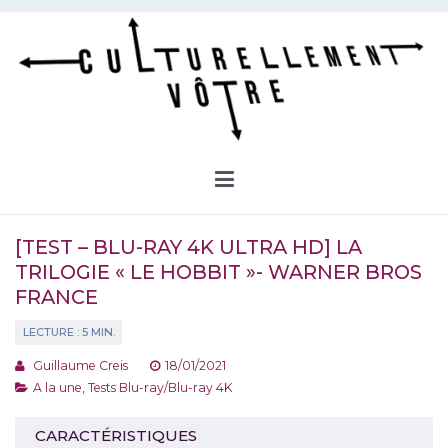
Aller
au
contenu
Culturellement Vôtre
Webzine Culturel
[TEST – BLU-RAY 4K ULTRA HD] LA
TRILOGIE « LE HOBBIT »- WARNER BROS
FRANCE
Guillaume Creis
18/01/2021
A la une
,
Tests Blu-ray/Blu-ray 4K
CARACTÉRISTIQUES