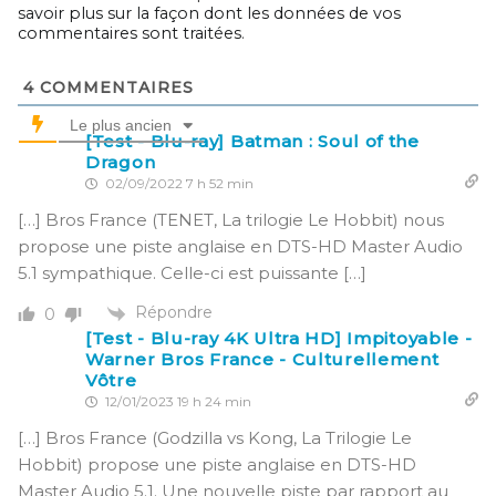
savoir plus sur la façon dont les données de vos
commentaires sont traitées
.
4
COMMENTAIRES
Le plus ancien
[Test - Blu-ray] Batman : Soul of the
Dragon
02/09/2022 7 h 52 min
[…] Bros France (TENET, La trilogie Le Hobbit) nous
propose une piste anglaise en DTS-HD Master Audio
5.1 sympathique. Celle-ci est puissante […]
Répondre
0
[Test - Blu-ray 4K Ultra HD] Impitoyable -
Warner Bros France - Culturellement
Vôtre
12/01/2023 19 h 24 min
[…] Bros France (Godzilla vs Kong, La Trilogie Le
Hobbit) propose une piste anglaise en DTS-HD
Master Audio 5.1. Une nouvelle piste par rapport au