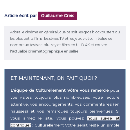
Article écrit par
Guillaume Creis
Adore le cinéma en général, que ce soit les gros blockbusters ou
les plus petits films, les séries TV et les jeux vidéo. Il réalise de
nombreux tests de blu-ray et films en UHD 4K et couvre
l'actualité cinématographique en salles.
ET MAINTENANT, ON FAIT QUOI ?
L'équipe de Culturellement Vôtre vous remercie
pour
vos visites toujours plus nombreuses, votre lecture
attentive, vos encouragements, vos commentaires (en
hausses) et vos remarques toujours bienvenues. Si
vous aimez le site, vous pouvez
nous suivre et
contribuer
: Culturellement Vôtre serait resté un simple