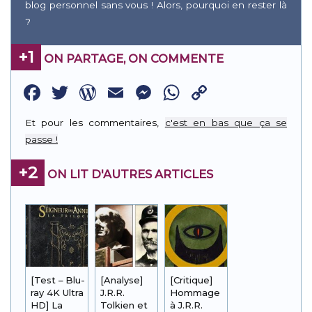
blog personnel sans vous ! Alors, pourquoi en rester là
?
+1
ON PARTAGE, ON COMMENTE
Facebook
Twitter
WordPress
Email
Messenger
WhatsApp
Copy
Link
Et pour les commentaires,
c'est en bas que ça se
passe !
+2
ON LIT D'AUTRES ARTICLES
[Test – Blu-
[Analyse]
[Critique]
ray 4K Ultra
J.R.R.
Hommage
HD] La
Tolkien et
à J.R.R.