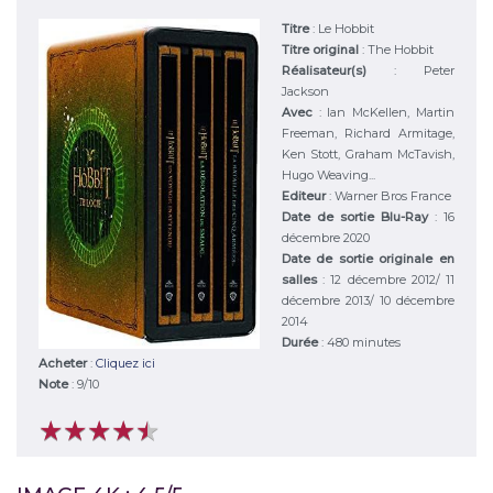
Titre
:
Le Hobbit
Titre original
:
The Hobbit
Réalisateur(s)
:
Peter
Jackson
Avec
:
Ian McKellen, Martin
Freeman, Richard Armitage,
Ken Stott, Graham McTavish,
Hugo Weaving...
Editeur
:
Warner Bros France
Date de sortie Blu-Ray
: 16
décembre 2020
Date de sortie originale en
salles
: 12 décembre 2012/ 11
décembre 2013/ 10 décembre
2014
Durée
:
480 minutes
Acheter
:
Cliquez ici
Note
:
9
/
10
★
★
★
★
★
★
★
★
★
★