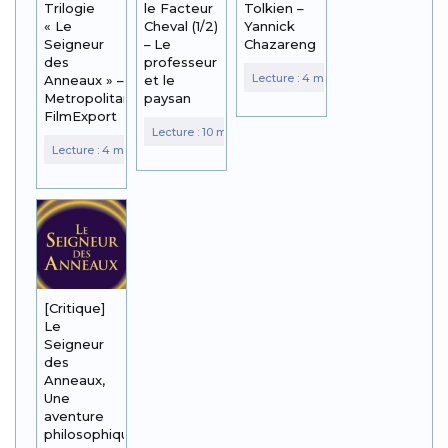
Trilogie
le Facteur
Tolkien –
« Le
Cheval (1/2)
Yannick
Seigneur
– Le
Chazareng
des
professeur
Anneaux » –
et le
Metropolitan
paysan
FilmExport
[Critique]
Le
Seigneur
des
Anneaux,
Une
aventure
philosophique