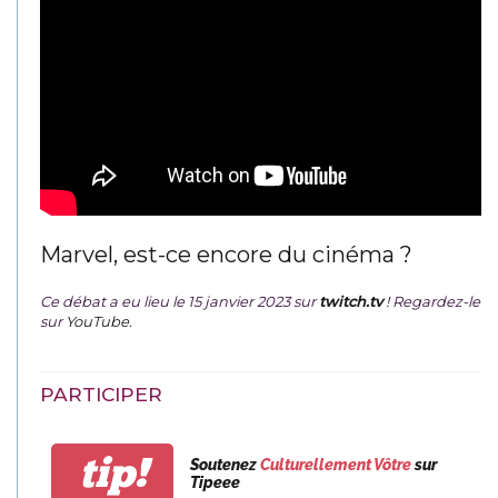
Marvel, est-ce encore du cinéma ?
Ce débat a eu lieu le 15 janvier 2023 sur
twitch.tv
! Regardez-le
sur
YouTube
.
PARTICIPER
tip!
Soutenez
Culturellement Vôtre
sur
Tipeee