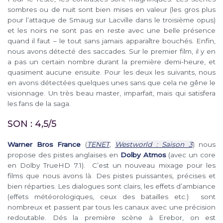
sombres ou de nuit sont bien mises en valeur (les gros plus
pour l’attaque de Smaug sur Lacville dans le troisième opus)
et les noirs ne sont pas en reste avec une belle présence
quand il faut – le tout sans jamais apparaître bouchés. Enfin,
nous avons détecté des saccades. Sur le premier film, il y en
a pas un certain nombre durant la première demi-heure, et
quasiment aucune ensuite. Pour les deux les suivants, nous
en avons détectées quelques unes sans que cela ne gêne le
visionnage. Un très beau master, imparfait, mais qui satisfera
les fans de la saga.
SON : 4,5/5
Warner Bros France
(
TENET
,
Westworld : Saison 3
) nous
propose des pistes anglaises en
Dolby Atmos
(avec un core
en Dolby TrueHD 7.1). C’est un nouveau mixage pour les
films que nous avons là. Des pistes puissantes, précises et
bien réparties. Les dialogues sont clairs, les effets d’ambiance
(effets météorologiques, ceux des batailles etc.) sont
nombreux et passent par tous les canaux avec une précision
redoutable. Dés la première scène à Erebor, on est