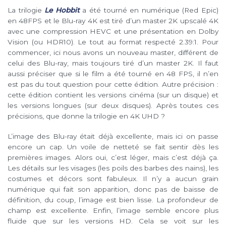
La trilogie
Le Hobbit
a été tourné en numérique (Red Epic)
en 48FPS et le Blu-ray 4K est tiré d’un master 2K upscalé 4K
avec une compression HEVC et une présentation en Dolby
Vision (ou HDR10). Le tout au format respecté 2.39:1. Pour
commencer, ici nous avons un nouveau master, différent de
celui des Blu-ray, mais toujours tiré d’un master 2K. Il faut
aussi préciser que si le film a été tourné en 48 FPS, il n’en
est pas du tout question pour cette édition. Autre précision :
cette édition contient les versions cinéma (sur un disque) et
les versions longues (sur deux disques). Après toutes ces
précisions, que donne la trilogie en 4K UHD ?
L’image des Blu-ray était déjà excellente, mais ici on passe
encore un cap. Un voile de netteté se fait sentir dès les
premières images. Alors oui, c’est léger, mais c’est déjà ça.
Les détails sur les visages (les poils des barbes des nains), les
costumes et décors sont fabuleux. Il n’y a aucun grain
numérique qui fait son apparition, donc pas de baisse de
définition, du coup, l’image est bien lisse. La profondeur de
champ est excellente. Enfin, l’image semble encore plus
fluide que sur les versions HD. Cela se voit sur les