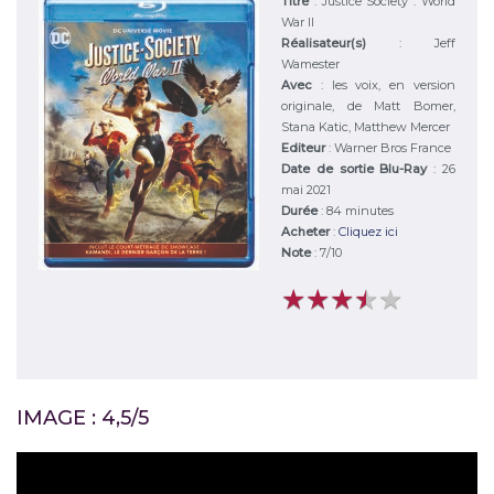
Titre
:
Justice Society : World
War II
Réalisateur(s)
:
Jeff
Wamester
Avec
:
les voix, en version
originale, de Matt Bomer,
Stana Katic, Matthew Mercer
Editeur
:
Warner Bros France
Date de sortie Blu-Ray
: 26
mai 2021
Durée
:
84 minutes
Acheter
:
Cliquez ici
Note
:
7
/
10
★
★
★
★
★
★
★
★
★
★
IMAGE : 4,5/5