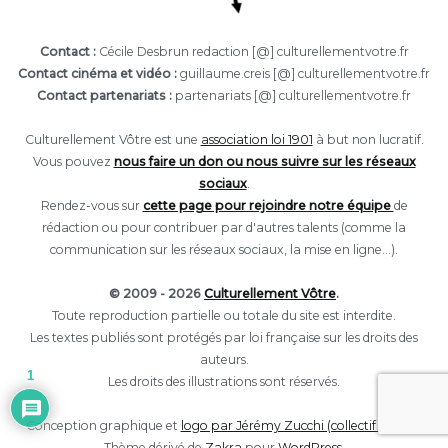
Contact :
Cécile Desbrun redaction [@] culturellementvotre.fr
Contact cinéma et vidéo :
guillaume.creis [@] culturellementvotre.fr
Contact partenariats :
partenariats [@] culturellementvotre.fr
Culturellement Vôtre est une
association loi 1901
à but non lucratif.
Vous pouvez
nous faire un don ou nous suivre sur les réseaux
sociaux
.
Rendez-vous sur
cette page pour rejoindre notre équipe
de
rédaction ou pour contribuer par d'autres talents (comme la
communication sur les réseaux sociaux, la mise en ligne...).
© 2009 - 2026
Culturellement Vôtre
.
Toute reproduction partielle ou totale du site est interdite.
Les textes publiés sont protégés par loi française sur les droits des
auteurs.
1
Les droits des illustrations sont réservés.
Conception graphique et
logo par Jérémy Zucchi (collectif Eclore).
Thème dérivé de
Zakra
pour
WordPress
.