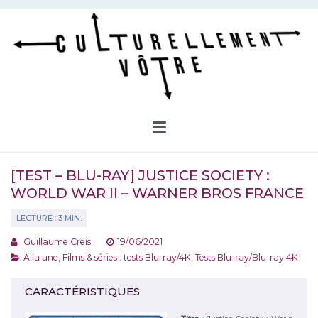
Aller
au
contenu
Culturellement Vôtre
Webzine Culturel
[TEST – BLU-RAY] JUSTICE SOCIETY :
WORLD WAR II – WARNER BROS FRANCE
Guillaume Creis
19/06/2021
A la une
,
Films & séries : tests Blu-ray/4K
,
Tests Blu-ray/Blu-ray 4K
CARACTÉRISTIQUES