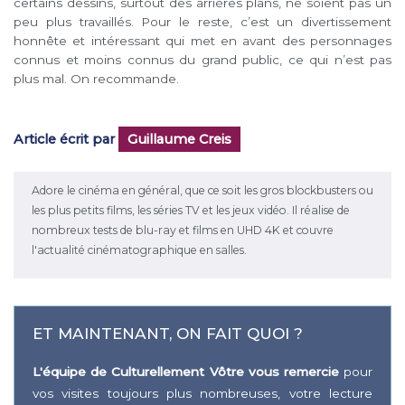
certains dessins, surtout des arrières plans, ne soient pas un
peu plus travaillés. Pour le reste, c’est un divertissement
honnête et intéressant qui met en avant des personnages
connus et moins connus du grand public, ce qui n’est pas
plus mal. On recommande.
Article écrit par
Guillaume Creis
Adore le cinéma en général, que ce soit les gros blockbusters ou
les plus petits films, les séries TV et les jeux vidéo. Il réalise de
nombreux tests de blu-ray et films en UHD 4K et couvre
l'actualité cinématographique en salles.
ET MAINTENANT, ON FAIT QUOI ?
L'équipe de Culturellement Vôtre vous remercie
pour
vos visites toujours plus nombreuses, votre lecture