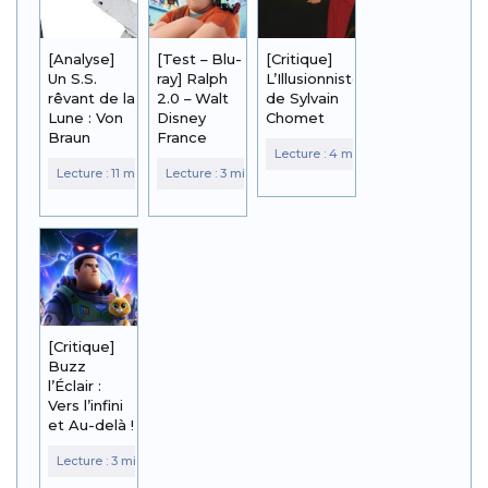
[Analyse]
[Test – Blu-
[Critique]
Un S.S.
ray] Ralph
L’Illusionniste
rêvant de la
2.0 – Walt
de Sylvain
Lune : Von
Disney
Chomet
Braun
France
[Critique]
Buzz
l’Éclair :
Vers l’infini
et Au-delà !