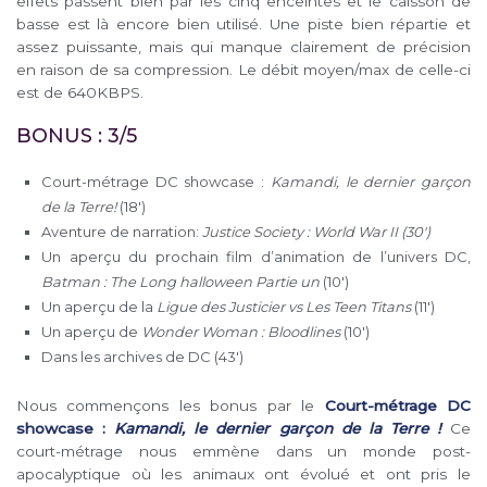
effets passent bien par les cinq enceintes et le caisson de
basse est là encore bien utilisé. Une piste bien répartie et
assez puissante, mais qui manque clairement de précision
en raison de sa compression. Le débit moyen/max de celle-ci
est de 640KBPS.
BONUS : 3/5
Court-métrage DC showcase :
Kamandi, le dernier garçon
de la Terre!
(18′)
Aventure de narration:
Justice Society : World War II (30′)
Un aperçu du prochain film d’animation de l’univers DC,
Batman : The Long halloween Partie un
(10′)
Un aperçu de la
Ligue des Justicier vs Les Teen Titans
(11′)
Un aperçu de
Wonder Woman : Bloodlines
(10′)
Dans les archives de DC (43′)
Nous commençons les bonus par le
Court-métrage DC
showcase :
Kamandi, le dernier garçon de la Terre !
Ce
court-métrage nous emmène dans un monde post-
apocalyptique où les animaux ont évolué et ont pris le