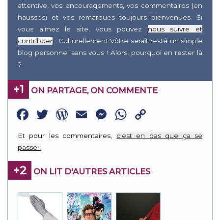
attentive, vos encouragements, vos commentaires (en
hausses) et vos remarques toujours bienvenues. Si
vous aimez le site, vous pouvez
nous suivre et
contribuer
: Culturellement Vôtre serait resté un simple
blog personnel sans vous ! Alors, pourquoi en rester là
?
+1
ON PARTAGE, ON COMMENTE
Facebook
Twitter
WordPress
Email
Messenger
WhatsApp
Copy
Link
Et pour les commentaires,
c'est en bas que ça se
passe !
+2
ON LIT D'AUTRES ARTICLES