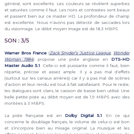
général, sont excellents. Les couleurs se révèlent superbes
et saturées comme il faut. Les noirs et contrastes sont beaux
et passent bien sur ce master HD. La profondeur de champ
est excellente. Nous n’avons pas détecté de saccades lors
du visionnage. Le débit moyen image est de 18,3 MBPS.
SON : 3/5
Warner Bros France
(
Zack Snyder’s Justice League
,
Wonder
Woman 1984
) propose une piste anglaise en
DTS-HD
Master Audio 5.1
. Celle-ci est puissante comme il faut, bien
répartie, précise et assez ample. Il y a pas mal d’effets
(surtout sur les canaux arrières) car il y a pas mal de scènes
d’action et leur rendu est tout à fait satisfaisant. Pour le reste,
les dialogues sont clairs, le caisson de basse bien utilisé. Une
belle petite piste au débit moyen est de 1,9 MBPS avec des
montées à 3 MBPS.
La piste française est en
Dolby Digital 5.1
. En ce qui
concerne le doublage français, le volume de celui-ci est bon
et s’incorpore bien au mixage original. La musique et les