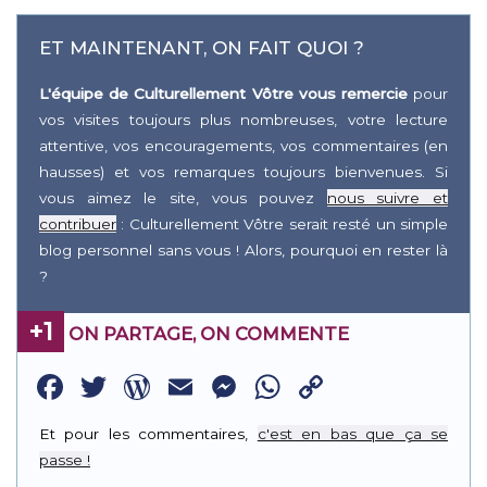
ET MAINTENANT, ON FAIT QUOI ?
L'équipe de Culturellement Vôtre vous remercie
pour
vos visites toujours plus nombreuses, votre lecture
attentive, vos encouragements, vos commentaires (en
hausses) et vos remarques toujours bienvenues. Si
vous aimez le site, vous pouvez
nous suivre et
contribuer
: Culturellement Vôtre serait resté un simple
blog personnel sans vous ! Alors, pourquoi en rester là
?
+1
ON PARTAGE, ON COMMENTE
Facebook
Twitter
WordPress
Email
Messenger
WhatsApp
Copy
Link
Et pour les commentaires,
c'est en bas que ça se
passe !