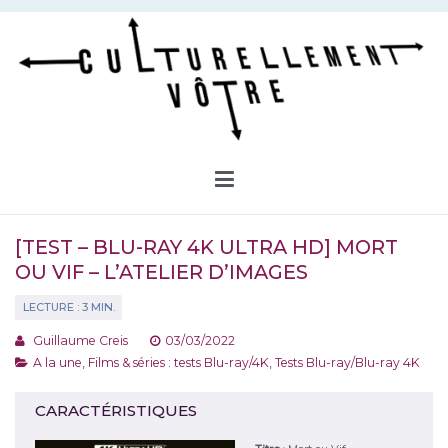
Aller
au
contenu
Culturellement Vôtre
Webzine Culturel
[TEST – BLU-RAY 4K ULTRA HD] MORT
OU VIF – L’ATELIER D’IMAGES
Guillaume Creis
03/03/2022
A la une
,
Films & séries : tests Blu-ray/4K
,
Tests Blu-ray/Blu-ray 4K
CARACTÉRISTIQUES