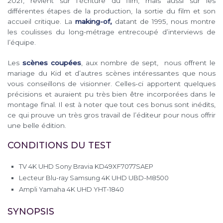
2021, revient sur l’écriture du film, mais aussi sur les
différentes étapes de la production, la sortie du film et son
accueil critique. La
making-of,
datant de 1995, nous montre
les coulisses du long-métrage entrecoupé d’interviews de
l’équipe.
Les
scènes coupées
, aux nombre de sept, nous offrent le
mariage du Kid et d’autres scènes intéressantes que nous
vous conseillons de visionner. Celles-ci apportent quelques
précisions et auraient pu très bien être incorporées dans le
montage final. Il est à noter que tout ces bonus sont inédits,
ce qui prouve un très gros travail de l’éditeur pour nous offrir
une belle édition.
CONDITIONS DU TEST
TV 4K UHD Sony Bravia KD49XF7077SAEP
Lecteur Blu-ray Samsung 4K UHD UBD-M8500
Ampli Yamaha 4K UHD YHT-1840
SYNOPSIS