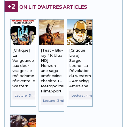
+2
ON LIT D'AUTRES ARTICLES
[Critique]
[Test – Blu-
[Critique
La
ray 4K Ultra
Livre]
Vengeance
HD]
Sergio
aux deux
Horizon –
Leone, La
visages, le
une saga
Révolution
mélodrame
américaine
du western
réinvente le
chapitre 1 –
– Amazing
western
Metropolitan
Ameziane
FilmExport