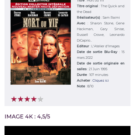
Titre
:
Mort ou Vif
Titre original
:
The Quick and
the Dead
Réalisateur(s)
:
Sam Raimi
Avec
:
Sharon Stone, Gene
Hackman, Gary Sinise,
Russell Crowe, Leonardo
DiCaprio...
Editeur
:
L'Atelier d'Images
Date de sortie Blu-Ray
: 15
mars 2022
Date de sortie originale en
salles
: 21 Juin 1995
Durée
:
107 minutes
Acheter
:
Cliquez ici
Note
:
8
/
10
★
★
★
★
★
★
★
★
★
★
IMAGE 4K : 4,5/5