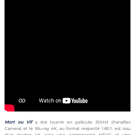
Mort ou Vif
a été tourné en pellicule 35MM (Panaflex
Camera) et le Blu-ray 4K, au format respecté 1.85:1, est issu
d’un master 4K avec une compression HEVC et une