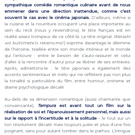
sympathique comédie romantique culinaire avant de nous
emmener dans une direction inattendue, comme c’est
souvent le cas avec le cinéma japonais.
D’ailleurs, même si
la cuisine et la nourriture occupent une place importante au
sein du récit (nous y reviendrons), le titre français est en
réalité assez trompeur de ce côté-là. Le titre original,
Watashi
wo kuitomete
(« retiens-moi’) exprime davantage le dilemme
de l’héroïne, tiraillée entre son monde intérieur et le monde
qui l’entoure ; entre le besoin de s’auto-rassurer et celui
d’aller à la rencontre d’autrui pour se libérer de ses entraves.
Après, admettons-le : le titre japonais a également des
accents sentimentaux et mélo qui ne reflètent pas non plus
la tonalité si particulière du film, entre humour, onirisme et
drame psychologique décalé.
Au-delà de sa dimension romantique (aussi charmante que
convaincante),
Tempura
est avant tout un film sur la
réalisation de soi et l’épanouissement personnel, mais aussi
sur le rapport à l’incertitude et à la solitude
– le tout sur un
ton résolument décalé mais toujours juste et plus d’une fois
poignant, sans pour autant tomber dans le pathos. L’intrigue