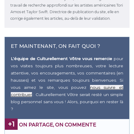
travail de recherche approfondi sur les artistes américaines Tori
Amos et Taylor Swift. Directrice de publication du site, elle en
corrige également les articles, au-delà de leur validation.
ET MAINTENANT, ON FAIT QUOI ?
L'équipe de Culturellement Vôtre vous remercie
pour
vos visites toujours plus nombreuses, votre lecture
attentive, vos encouragements, vos commentaires (en
hausses) et vos remarques toujours bienvenues. Si
vous aimez le site, vous pouvez
nous suivre et
contribuer
: Culturellement Vôtre serait resté un simple
blog personnel sans vous ! Alors, pourquoi en rester là
?
+1
ON PARTAGE, ON COMMENTE