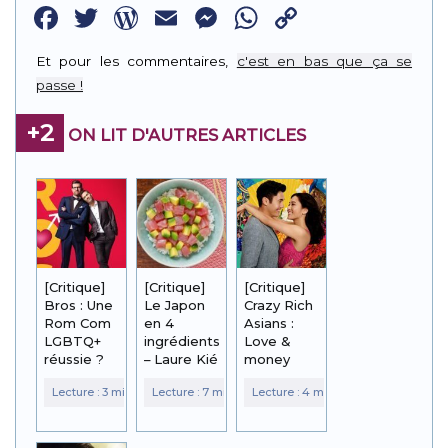
Facebook
Twitter
WordPress
Email
Messenger
WhatsApp
Copy
Link
Et pour les commentaires,
c'est en bas que ça se
passe !
+2
ON LIT D'AUTRES ARTICLES
[Critique]
[Critique]
[Critique]
Bros : Une
Le Japon
Crazy Rich
Rom Com
en 4
Asians :
LGBTQ+
ingrédients
Love &
réussie ?
– Laure Kié
money