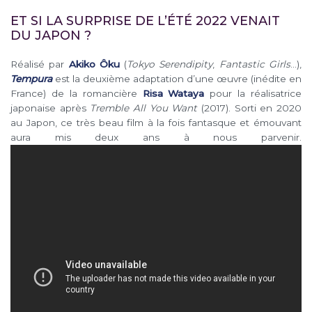
ET SI LA SURPRISE DE L’ÉTÉ 2022 VENAIT
DU JAPON ?
Réalisé par
Akiko Ôku
(
Tokyo Serendipity
,
Fantastic Girls
…),
Tempura
est la deuxième adaptation d’une œuvre (inédite en
France) de la romancière
Risa Wataya
pour la réalisatrice
japonaise après
Tremble All You Want
(2017). Sorti en 2020
au Japon, ce très beau film à la fois fantasque et émouvant
aura mis deux ans à nous parvenir.