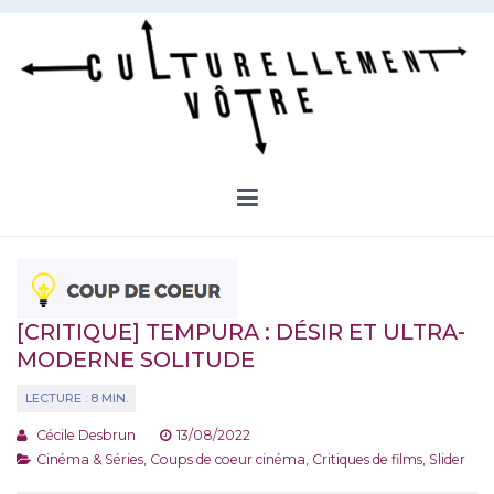
Aller
au
contenu
Culturellement Vôtre
Webzine Culturel
[CRITIQUE] TEMPURA : DÉSIR ET ULTRA-
MODERNE SOLITUDE
Cécile Desbrun
13/08/2022
Cinéma & Séries
,
Coups de coeur cinéma
,
Critiques de films
,
Slider