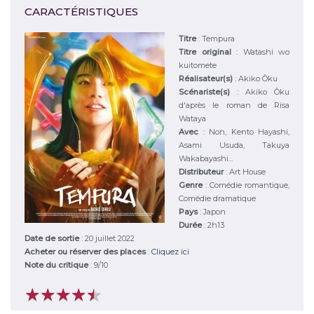
CARACTÉRISTIQUES
Titre
:
Tempura
Titre original
:
Watashi wo
kuitomete
Réalisateur(s)
:
Akiko Ôku
Scénariste(s)
:
Akiko Ôku
d'après le roman de Risa
Wataya
Avec
:
Non, Kento Hayashi,
Asami Usuda, Takuya
Wakabayashi...
Distributeur
:
Art House
Genre
:
Comédie romantique,
Comédie dramatique
Pays
:
Japon
Durée
:
2h13
Date de sortie
: 20 juillet 2022
Acheter ou réserver des places
:
Cliquez ici
Note du critique
:
9
/
10
★
★
★
★
★
★
★
★
★
★