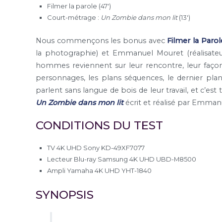
Filmer la parole (47′)
Court-métrage :
Un Zombie dans mon lit
(13′)
Nous commençons les bonus avec
Filmer la Parol
la photographie) et Emmanuel Mouret (réalisateur
hommes reviennent sur leur rencontre, leur façon d
personnages, les plans séquences, le dernier pl
parlent sans langue de bois de leur travail, et c’es
Un Zombie dans mon lit
écrit et réalisé par Emman
CONDITIONS DU TEST
TV 4K UHD Sony KD-49XF7077
Lecteur Blu-ray Samsung 4K UHD UBD-M8500
Ampli Yamaha 4K UHD YHT-1840
SYNOPSIS