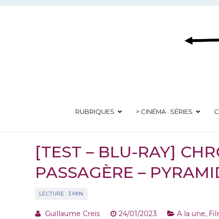
Aller
au
contenu
RUBRIQUES
> CINÉMA · SÉRIES
C
[TEST – BLU-RAY] CH
PASSAGÈRE – PYRAMI
Guillaume Creis
24/01/2023
A la une
,
Fil