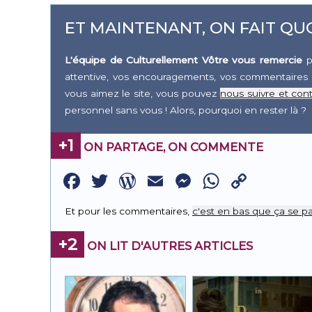
ET MAINTENANT, ON FAIT QUO
L'équipe de Culturellement Vôtre vous remercie
p
attentive, vos encouragements, vos commentaires 
vous aimez le site, vous pouvez
nous suivre et cont
personnel sans vous ! Alors, pourquoi en rester là ?
+1
ON PARTAGE, ON COMMENTE
Facebook
Twitter
WordPress
Email
Messenge
WhatsA
Copy
Link
Et pour les commentaires,
c'est en bas que ça se pa
+2
ON LIT D'AUTRES ARTICLES