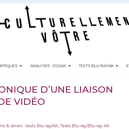
Culturellement Vôtre
Webzine Culturel
RITIQUES
ANALYSES · ESSAIS
TESTS BLU-RAY/4K
E
RONIQUE D’UNE LIAISON
DE VIDÉO
ms & séries : tests Blu-ray/4K
,
Tests Blu-ray/Blu-ray 4K