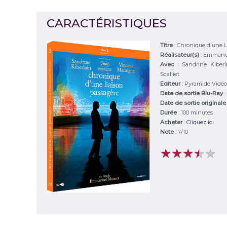
CARACTÉRISTIQUES
Titre
:
Chronique d'une L
Réalisateur(s)
:
Emmanue
Avec
:
Sandrine Kiberl
Scalliet
Editeur
:
Pyramide Vidéo
Date de sortie Blu-Ray
:
Date de sortie originale
Durée
:
100 minutes
Acheter
:
Cliquez ici
Note
:
7
/
10
★
★
★
★
★
★
★
★
★
★