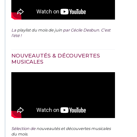
La
playlist du mois de juin
par Cécile Desbun. C’est
l’été !
NOUVEAUTÉS & DÉCOUVERTES
MUSICALES
Sélection de
nouveautés et découvertes musicales
du mois
.