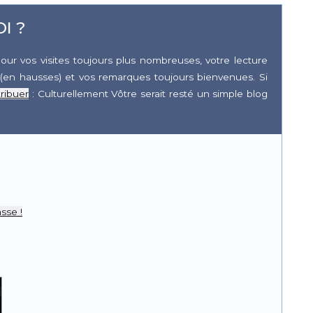
I ?
our vos visites toujours plus nombreuses, votre lecture
(en hausses) et vos remarques toujours bienvenues. Si
ribuer
: Culturellement Vôtre serait resté un simple blog
r
pp
sse !