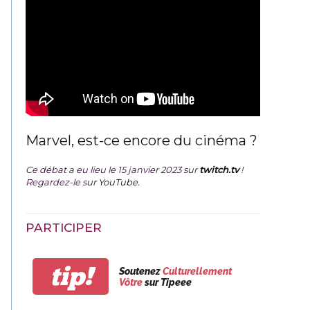
Marvel, est-ce encore du cinéma ?
Ce débat a eu lieu le 15 janvier 2023 sur
twitch.tv
!
Regardez-le sur
YouTube
.
PARTICIPER
tip!
Soutenez
Culturellement
Vôtre
sur Tipeee