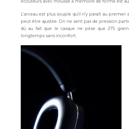
écouteurs avec mousse à mémoire de forme est auss
L’arceau est plus souple qu’il n’y paraît au premier a
peut être ajustée. On ne sent pas de pression part
dû au fait que le casque ne pèse que 275 gram
longtemps sans inconfort.