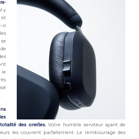
ra-
il y
 et
-ci
les
 se
 de
des
ont
 le
rès
isé
.
ons
les
alité des oreilles.
Votre humble serviteur ayant de
outeurs les couvrent parfaitement. Le rembourrage des