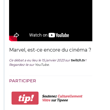
Marvel, est-ce encore du cinéma ?
Ce débat a eu lieu le 15 janvier 2023 sur
twitch.tv
!
Regardez-le sur
YouTube
.
PARTICIPER
tip!
Soutenez
Culturellement
Vôtre
sur Tipeee