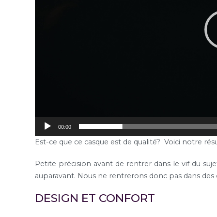
00:00
Est-ce que ce casque est de qualité? Voici notre résu
Petite précision avant de rentrer dans le vif du suj
auparavant. Nous ne rentrerons donc pas dans des
DESIGN ET CONFORT