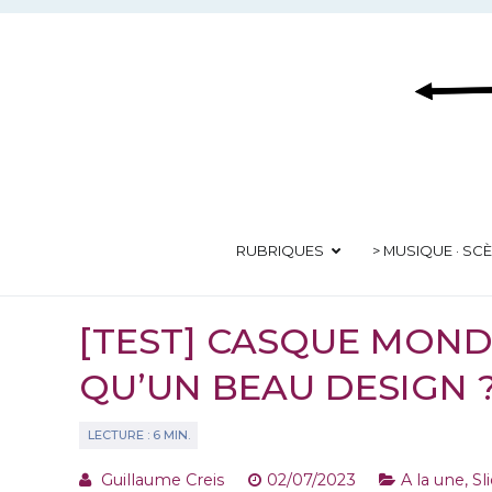
Aller
au
contenu
RUBRIQUES
> MUSIQUE · SC
[TEST] CASQUE MOND
QU’UN BEAU DESIGN 
Guillaume Creis
02/07/2023
A la une
,
Sl