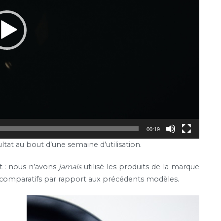
00:19
ltat au bout d’une semaine d’utilisation.
et : nous n’avons
jamais
utilisé les produits de la marque
 comparatifs par rapport aux précédents modèles.