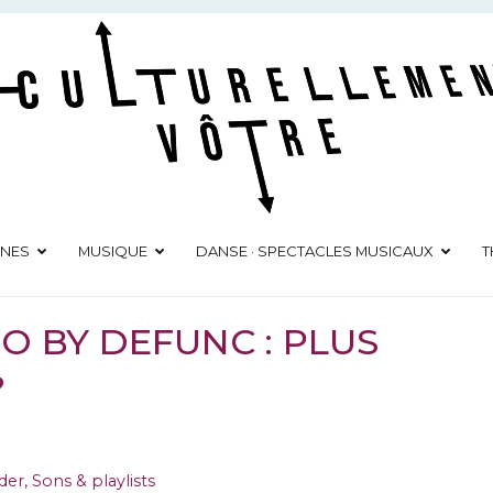
Culturellement Vôtre
Webzine Culturel
ÈNES
MUSIQUE
DANSE · SPECTACLES MUSICAUX
T
O BY DEFUNC : PLUS
?
ider
,
Sons & playlists