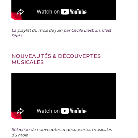
La
playlist du mois de juin
par Cécile Desbun. C’est
l’été !
NOUVEAUTÉS & DÉCOUVERTES
MUSICALES
Sélection de
nouveautés et découvertes musicales
du mois
.