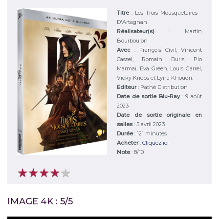
Titre
:
Les Trois Mousquetaires -
D'Artagnan
Réalisateur(s)
:
Martin
Bourboulon
Avec
:
François Civil, Vincent
Cassel, Romain Duris, Pio
Marmaï, Eva Green, Louis Garrel,
Vicky Krieps et Lyna Khoudri.
Editeur
:
Pathé Distribution
Date de sortie Blu-Ray
: 9 août
2023
Date de sortie originale en
salles
: 5 avril 2023
Durée
:
121 minutes
Acheter
:
Cliquez ici
Note
:
8
/
10
★
★
★
★
★
★
★
★
★
★
IMAGE 4K : 5/5