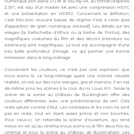
numérique (Arri Alexa LF) et le Blu-ray 4K, au format respecté
2.39:1, est issu d’un master 4K avec une compression HEVC
et une présentation en HDR10. Concernant la définition,
c’est très bon. Aucune baisse de régime n’est à noter (pas
d’apparition de grain numérique excessif). Les détails sur les
visages (la barbichette d’Athos ou la barbe de Portos), des
magnifiques costumes du film et des décors (intérieurs ou
extérieurs) sont magnifiques. Le tout est accompagné d’une
très belle profondeur d’image, ce qui permet une bonne
immersion dans le long-métrage.
Concernant les couleurs, ce n’est pas une explosion que
nous avons là. Le long-métrage ayant une volonté visuelle
réaliste, on est sur des tons oranges, gris et marrons. Il en est
de même pour les scènes à la cour du roi Louis XIII. Seule la
scène de la soirée au château de Buckingham offre des
couleurs différentes, avec une prédominance de vert. Cela
reste saturé comme il faut. Les contrastes et les noirs ne sont
pas en reste, tout en étant assez précis et non bouchés.
Pour ceux-ci, on retiendra la scène d’ouverture, qui rend
mieux en 4K qu’au cinéma (nous avons vu le film deux fois au
cinéma) et pour la scène au château de Buckingham. Les