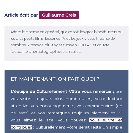
Article écrit par
Guillaume Creis
Adore le cinéma en général, que ce soit les gros blockbusters ou
les plus petits films, les séries TV et les jeux vidéo. Il réalise de
nombreux tests de blu-ray et films en UHD 4K et couvre
l'actualité cinématographique en salles.
ET MAINTENANT, ON FAIT QUOI ?
L'équipe de Culturellement Vôtre vous remercie
pour
vos visites toujours plus nombreuses, votre lecture
attentive, vos encouragements, vos commentaires (en
hausses) et vos remarques toujours bienvenues. Si
vous aimez le site, vous pouvez
nous suivre et
contribuer
: Culturellement Vôtre serait resté un simple