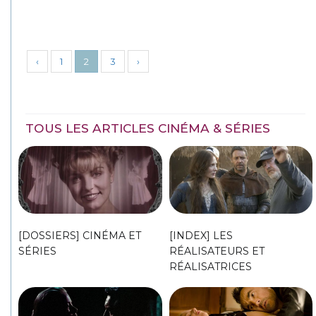
‹
1
2
3
›
TOUS LES ARTICLES CINÉMA & SÉRIES
[DOSSIERS] CINÉMA ET
[INDEX] LES
SÉRIES
RÉALISATEURS ET
RÉALISATRICES