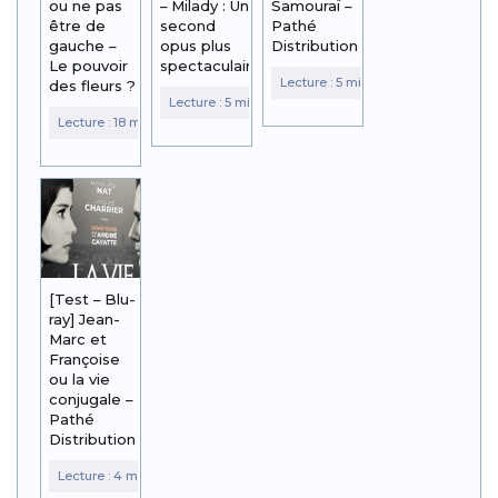
ou ne pas
– Milady : Un
Samouraï –
être de
second
Pathé
gauche –
opus plus
Distribution
Le pouvoir
spectaculaire
des fleurs ?
[Test – Blu-
ray] Jean-
Marc et
Françoise
ou la vie
conjugale –
Pathé
Distribution