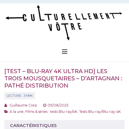
Aller
au
contenu
Culturellement Vôtre
Webzine Culturel
[TEST – BLU-RAY 4K ULTRA HD] LES
TROIS MOUSQUETAIRES – D’ARTAGNAN :
PATHÉ DISTRIBUTION
Guillaume Creis
09/08/2023
A la une
,
Films & séries : tests Blu-ray/4K
,
Tests Blu-ray/Blu-ray 4K
CARACTÉRISTIQUES