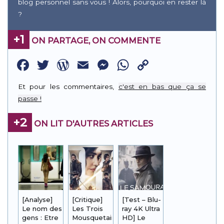
blog personnel sans vous ! Alors, pourquoi en rester là
?
+1
ON PARTAGE, ON COMMENTE
Facebook
Twitter
WordPress
Email
Messenger
WhatsApp
Copy
Link
Et pour les commentaires,
c'est en bas que ça se
passe !
+2
ON LIT D'AUTRES ARTICLES
[Analyse]
[Critique]
[Test – Blu-
Le nom des
Les Trois
ray 4K Ultra
gens : Etre
Mousquetaires
HD] Le