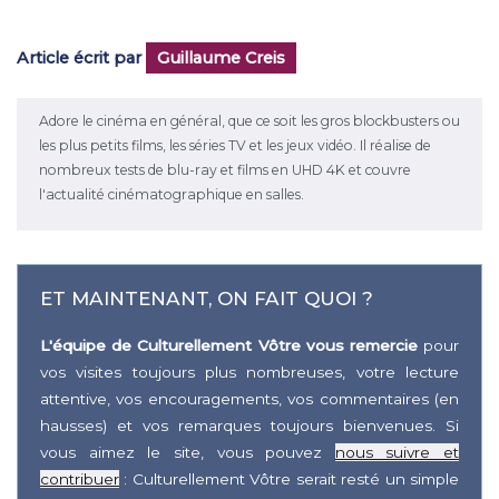
Article écrit par
Guillaume Creis
Adore le cinéma en général, que ce soit les gros blockbusters ou
les plus petits films, les séries TV et les jeux vidéo. Il réalise de
nombreux tests de blu-ray et films en UHD 4K et couvre
l'actualité cinématographique en salles.
ET MAINTENANT, ON FAIT QUOI ?
L'équipe de Culturellement Vôtre vous remercie
pour
vos visites toujours plus nombreuses, votre lecture
attentive, vos encouragements, vos commentaires (en
hausses) et vos remarques toujours bienvenues. Si
vous aimez le site, vous pouvez
nous suivre et
contribuer
: Culturellement Vôtre serait resté un simple