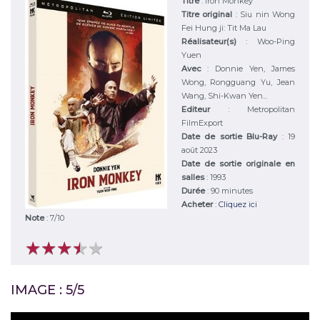
Titre
:
Iron Monkey
Titre original
:
Siu nin Wong
Fei Hung ji: Tit Ma Lau
Réalisateur(s)
:
Woo-Ping
Yuen
Avec
:
Donnie Yen, James
Wong, Rongguang Yu, Jean
Wang, Shi-Kwan Yen...
Editeur
:
Metropolitan
FilmExport
Date de sortie Blu-Ray
: 19
août 2023
Date de sortie originale en
salles
: 1993
Durée
:
90 minutes
Acheter
:
Cliquez ici
Note
:
7
/
10
★
★
★
★
★
★
★
★
★
★
IMAGE : 5/5