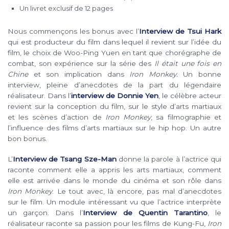
Un livret exclusif de 12 pages
Nous commençons les bonus avec l’
Interview de Tsui Hark
qui est producteur du film dans lequel il revient sur l’idée du
film, le choix de Woo-Ping Yuen en tant que chorégraphe de
combat, son expérience sur la série des
Il était une fois en
Chine
et son implication dans
Iron Monkey.
Un bonne
interview, pleine d’anecdotes de la part du légendaire
réalisateur. Dans l’
interview de Donnie Yen
, le célèbre acteur
revient sur la conception du film, sur le style d’arts martiaux
et les scènes d’action de
Iron Monkey
, sa filmographie et
l’influence des films d’arts martiaux sur le hip hop. Un autre
bon bonus.
L’
Interview de Tsang Sze-Man
donne la parole à l’actrice qui
raconte comment elle a appris les arts martiaux, comment
elle est arrivée dans le monde du cinéma et son rôle dans
Iron Monkey
. Le tout avec, là encore, pas mal d’anecdotes
sur le film. Un module intéressant vu que l’actrice interprète
un garçon. Dans l’
Interview de Quentin Tarantino
, le
réalisateur raconte sa passion pour les films de Kung-Fu,
Iron