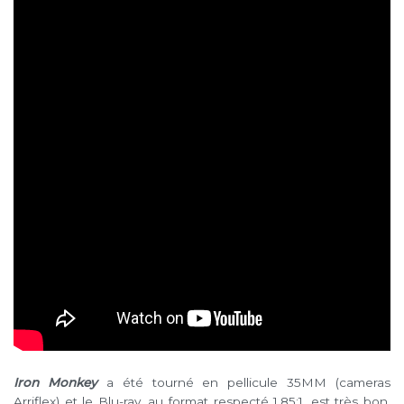
Iron Monkey
a été tourné en pellicule 35MM (cameras
Arriflex) et le Blu-ray, au format respecté 1.85:1, est très bon.