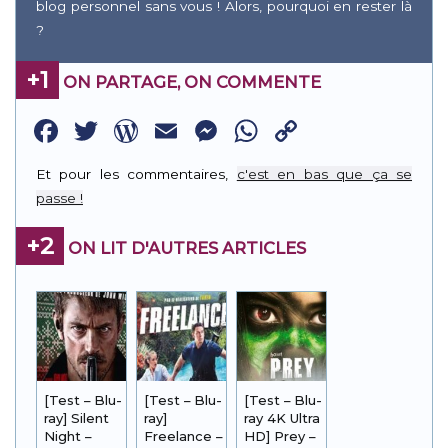
blog personnel sans vous ! Alors, pourquoi en rester là
?
+1
ON PARTAGE, ON COMMENTE
Facebook
Twitter
WordPress
Email
Messenger
WhatsApp
Copy
Link
Et pour les commentaires,
c'est en bas que ça se
passe !
+2
ON LIT D'AUTRES ARTICLES
[Test – Blu-
[Test – Blu-
[Test – Blu-
ray] Silent
ray]
ray 4K Ultra
Night –
Freelance –
HD] Prey –