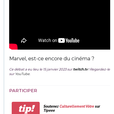
Marvel, est-ce encore du cinéma ?
Ce débat a eu lieu le 15 janvier 2023 sur
twitch.tv
! Regardez-le
sur
YouTube
.
PARTICIPER
tip!
Soutenez
Culturellement Vôtre
sur
Tipeee