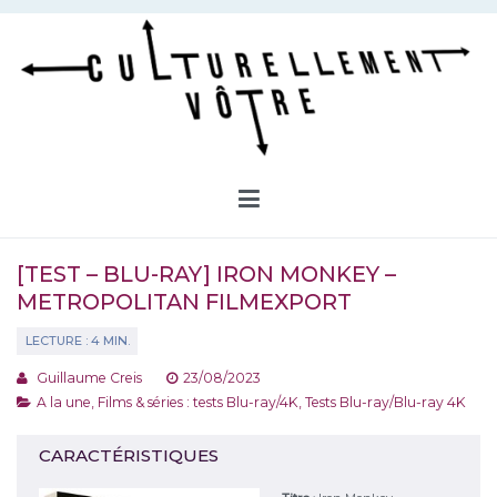
Aller
au
contenu
Culturellement Vôtre
Webzine Culturel
[TEST – BLU-RAY] IRON MONKEY –
METROPOLITAN FILMEXPORT
Guillaume Creis
23/08/2023
A la une
,
Films & séries : tests Blu-ray/4K
,
Tests Blu-ray/Blu-ray 4K
CARACTÉRISTIQUES