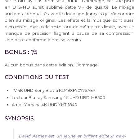
sur le Blu-ray. Pas de mise à jour ici. Dommage, car une piste
en DTS-HD aurait sublimé cette VF de qualité. Le mixage
audio est de qualité avec le doublage français qui s’incorpore
bien au mixage original. Les effets et la musique sont aussi
bien mixés, mais cela reste tout de même très limité, avec un
manque de précision flagrant à cause de sa compression.
Une piste conforme à nos souvenirs.
BONUS : */5
Aucun bonus dans cette édition. Dommage!
CONDITIONS DU TEST
TV 4K UHD Sony Bravia KD49XF7077SAEP
Lecteur Blu-ray Samsung 4K UHD UBD-M8500
Ampli Yamaha 4K UHD YHT-1840
SYNOPSIS
David Aames est un jeune et brillant éditeur new-