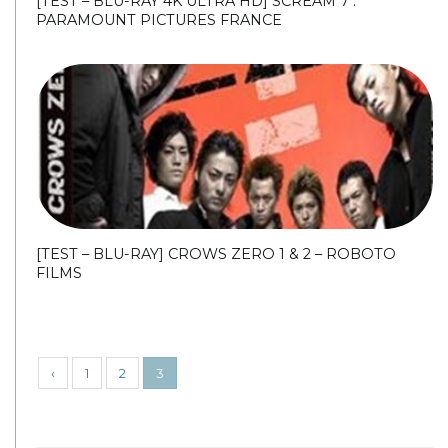
[TEST – BLU-RAY 4K ULTRA HD] SCREAM 7 :
PARAMOUNT PICTURES FRANCE
[TEST – BLU-RAY] CROWS ZERO 1 & 2 – ROBOTO
FILMS
‹
1
2
3