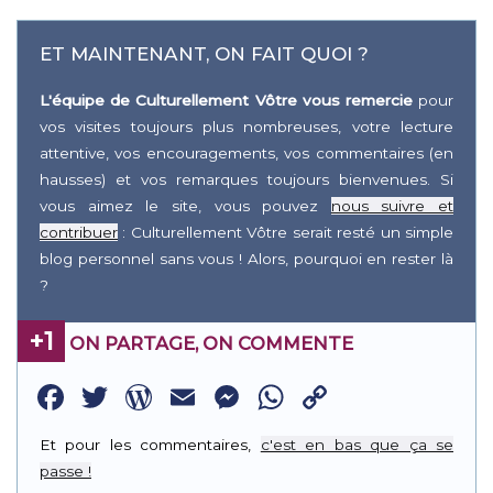
ET MAINTENANT, ON FAIT QUOI ?
L'équipe de Culturellement Vôtre vous remercie
pour
vos visites toujours plus nombreuses, votre lecture
attentive, vos encouragements, vos commentaires (en
hausses) et vos remarques toujours bienvenues. Si
vous aimez le site, vous pouvez
nous suivre et
contribuer
: Culturellement Vôtre serait resté un simple
blog personnel sans vous ! Alors, pourquoi en rester là
?
+1
ON PARTAGE, ON COMMENTE
Facebook
Twitter
WordPress
Email
Messenger
WhatsApp
Copy
Link
Et pour les commentaires,
c'est en bas que ça se
passe !