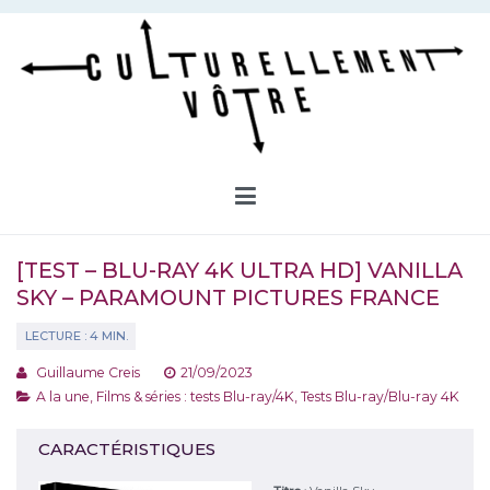
Aller
au
contenu
Culturellement Vôtre
Webzine Culturel
[TEST – BLU-RAY 4K ULTRA HD] VANILLA
SKY – PARAMOUNT PICTURES FRANCE
Guillaume Creis
21/09/2023
A la une
,
Films & séries : tests Blu-ray/4K
,
Tests Blu-ray/Blu-ray 4K
CARACTÉRISTIQUES