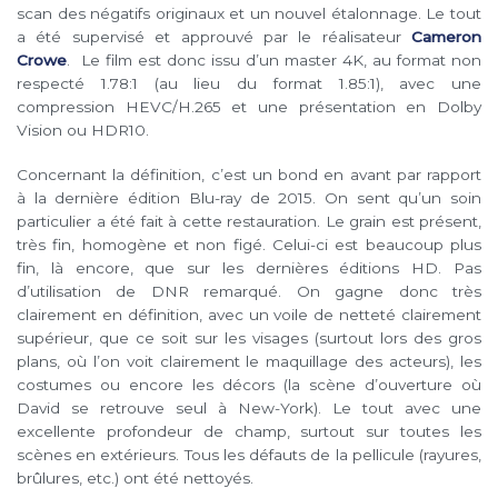
scan des négatifs originaux et un nouvel étalonnage. Le tout
a été supervisé et approuvé par le réalisateur
Cameron
Crowe
. Le film est donc issu d’un master 4K, au format non
respecté 1.78:1 (au lieu du format 1.85:1), avec une
compression HEVC/H.265 et une présentation en Dolby
Vision ou HDR10.
Concernant la définition, c’est un bond en avant par rapport
à la dernière édition Blu-ray de 2015. On sent qu’un soin
particulier a été fait à cette restauration. Le grain est présent,
très fin, homogène et non figé. Celui-ci est beaucoup plus
fin, là encore, que sur les dernières éditions HD. Pas
d’utilisation de DNR remarqué. On gagne donc très
clairement en définition, avec un voile de netteté clairement
supérieur, que ce soit sur les visages (surtout lors des gros
plans, où l’on voit clairement le maquillage des acteurs), les
costumes ou encore les décors (la scène d’ouverture où
David se retrouve seul à New-York). Le tout avec une
excellente profondeur de champ, surtout sur toutes les
scènes en extérieurs. Tous les défauts de la pellicule (rayures,
brûlures, etc.) ont été nettoyés.