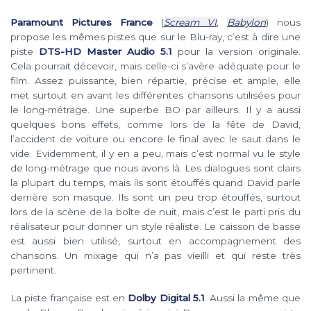
Paramount Pictures France
(
Scream VI
,
Babylon
) nous
propose les mêmes pistes que sur le Blu-ray, c’est à dire une
piste
DTS-HD Master Audio 5.1
pour la version originale.
Cela pourrait décevoir, mais celle-ci s’avère adéquate pour le
film. Assez puissante, bien répartie, précise et ample, elle
met surtout en avant les différentes chansons utilisées pour
le long-métrage. Une superbe BO par ailleurs. Il y a aussi
quelques bons effets, comme lors de la fête de David,
l’accident de voiture ou encore le final avec le saut dans le
vide. Evidemment, il y en a peu, mais c’est normal vu le style
de long-métrage que nous avons là. Les dialogues sont clairs
la plupart du temps, mais ils sont étouffés quand David parle
derrière son masque. Ils sont un peu trop étouffés, surtout
lors de la scène de la boîte de nuit, mais c’est le parti pris du
réalisateur pour donner un style réaliste. Le caisson de basse
est aussi bien utilisé, surtout en accompagnement des
chansons. Un mixage qui n’a pas vieilli et qui reste très
pertinent.
La piste française est en
Dolby Digital 5.1
. Aussi la même que