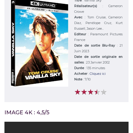
Titre
:
Vanilla Sky
Réalisateur(s)
:
Cameron
Crowe
Avec
:
Tom Cruise, Cameron
Diaz, Penélope Cruz, Kurt
Russell, Jason Lee...
Editeur
:
Paramount Pictures
France
Date de sortie Blu-Ray
: 21
Juin 2023
Date de sortie originale en
salles
: 23 Janvier 2002
Durée
:
135 minutes
Acheter
:
Cliquez ici
Note
:
7
/
10
★
★
★
★
★
★
★
★
★
★
IMAGE 4K : 4,5/5