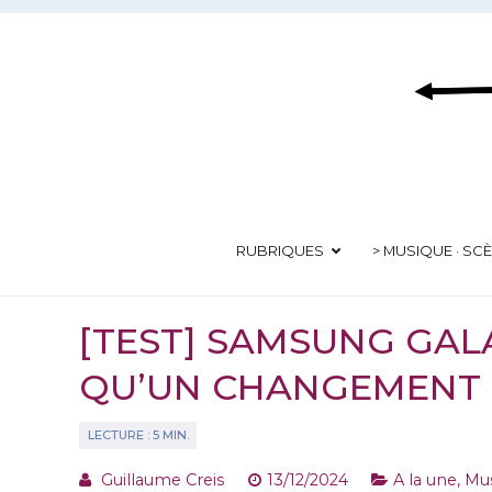
Aller
au
contenu
RUBRIQUES
> MUSIQUE · SC
[TEST] SAMSUNG GALA
QU’UN CHANGEMENT 
Guillaume Creis
13/12/2024
A la une
,
Mus