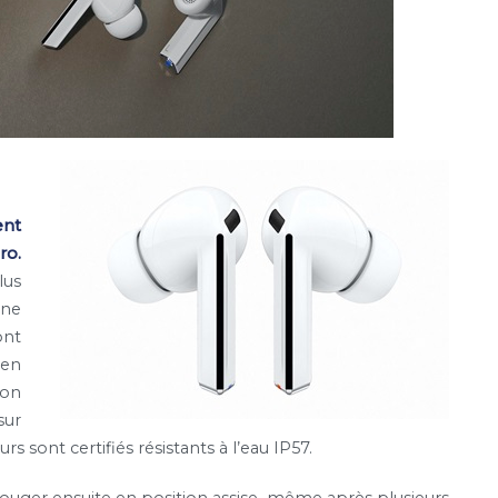
nt
ro.
lus
nne
ont
ien
ion
sur
s sont certifiés résistants à l’eau
IP57
.
 bouger ensuite en position assise, même après plusieurs