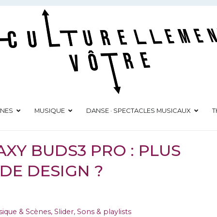
Culturellement Vôtre
Webzine Culturel
ÈNES
MUSIQUE
DANSE · SPECTACLES MUSICAUX
T
XY BUDS3 PRO : PLUS
DE DESIGN ?
ique & Scènes
,
Slider
,
Sons & playlists