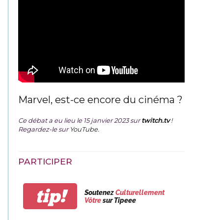
Marvel, est-ce encore du cinéma ?
Ce débat a eu lieu le 15 janvier 2023 sur
twitch.tv
!
Regardez-le sur
YouTube
.
PARTICIPER
tip!
Soutenez
Culturellement
Vôtre
sur Tipeee