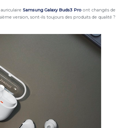
auriculaire
Samsung Galaxy Buds3 Pro
ont changés de
sième version, sont-ils toujours des produits de qualité ?