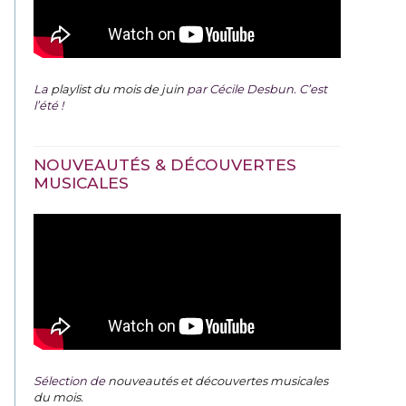
La
playlist du mois de juin
par Cécile Desbun. C’est
l’été !
NOUVEAUTÉS & DÉCOUVERTES
MUSICALES
Sélection de
nouveautés et découvertes musicales
du mois
.