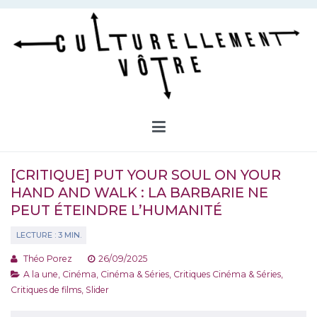
Aller
au
contenu
Culturellement Vôtre
Webzine Culturel
[CRITIQUE] PUT YOUR SOUL ON YOUR
HAND AND WALK : LA BARBARIE NE
PEUT ÉTEINDRE L’HUMANITÉ
Théo Porez
26/09/2025
A la une
,
Cinéma
,
Cinéma & Séries
,
Critiques Cinéma & Séries
,
Critiques de films
,
Slider