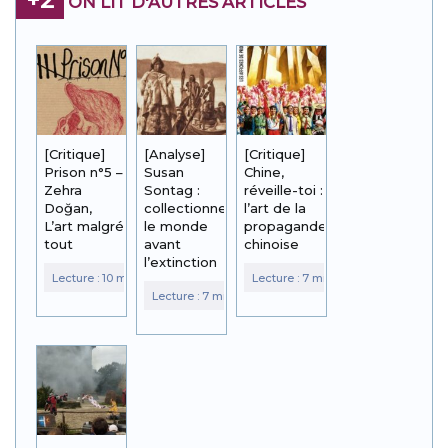
+2
ON LIT D'AUTRES ARTICLES
[Critique]
[Analyse]
[Critique]
Prison n°5 –
Susan
Chine,
Zehra
Sontag :
réveille-toi :
Doğan,
collectionner
l’art de la
L’art malgré
le monde
propagande
tout
avant
chinoise
l’extinction