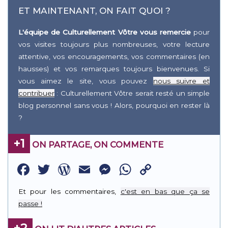
ET MAINTENANT, ON FAIT QUOI ?
L'équipe de Culturellement Vôtre vous remercie
pour
vos visites toujours plus nombreuses, votre lecture
attentive, vos encouragements, vos commentaires (en
hausses) et vos remarques toujours bienvenues. Si
vous aimez le site, vous pouvez
nous suivre et
contribuer
: Culturellement Vôtre serait resté un simple
blog personnel sans vous ! Alors, pourquoi en rester là
?
+1
ON PARTAGE, ON COMMENTE
Facebook
Twitter
WordPress
Email
Messenger
WhatsApp
Copy
Link
Et pour les commentaires,
c'est en bas que ça se
passe !