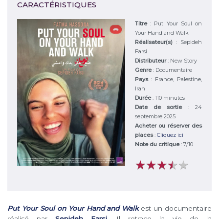
CARACTÉRISTIQUES
Titre
:
Put Your Soul on
Your Hand and Walk
Réalisateur(s)
:
Sepideh
Farsi
Distributeur
:
New Story
Genre
:
Documentaire
Pays
:
France, Palestine,
Iran
Durée
:
110 minutes
Date de sortie
: 24
septembre 2025
Acheter ou réserver des
places
:
Cliquez ici
Note du critique
:
7
/
10
★
★
★
★
★
★
★
★
★
★
Put Your Soul on Your Hand and Walk
est un documentaire
réalisé par
Sepideh Farsi
. Il retrace la vie de la