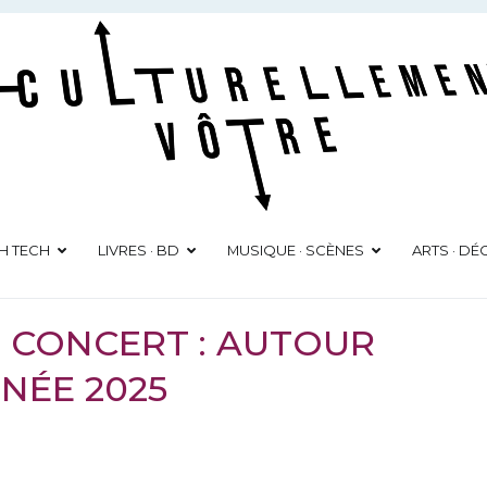
Culturellement Vôtre
Webzine Culturel
GH TECH
LIVRES · BD
MUSIQUE · SCÈNES
ARTS · D
N CONCERT : AUTOUR
NÉE 2025