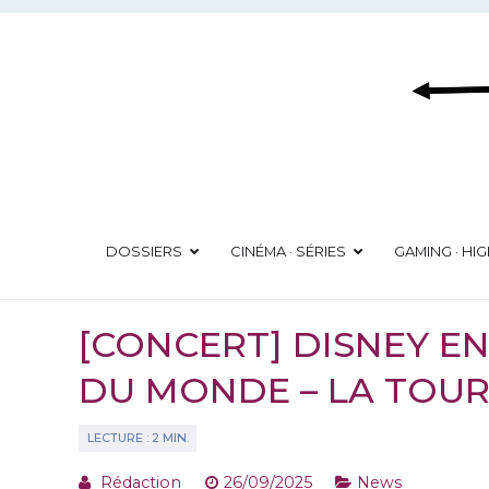
Aller
au
contenu
DOSSIERS
CINÉMA · SÉRIES
GAMING · HI
[CONCERT] DISNEY E
DU MONDE – LA TOUR
Rédaction
26/09/2025
News