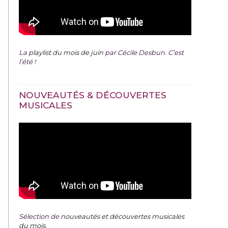
La
playlist du mois de juin
par Cécile Desbun. C’est
l’été !
NOUVEAUTÉS & DÉCOUVERTES
MUSICALES
Sélection de
nouveautés et découvertes musicales
du mois
.