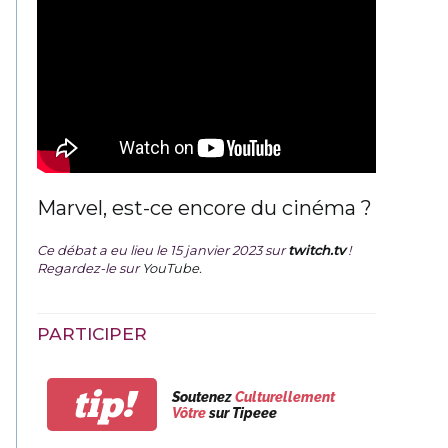
Marvel, est-ce encore du cinéma ?
Ce débat a eu lieu le 15 janvier 2023 sur
twitch.tv
!
Regardez-le sur
YouTube
.
PARTICIPER
tip!
Soutenez
Culturellement
Vôtre
sur Tipeee