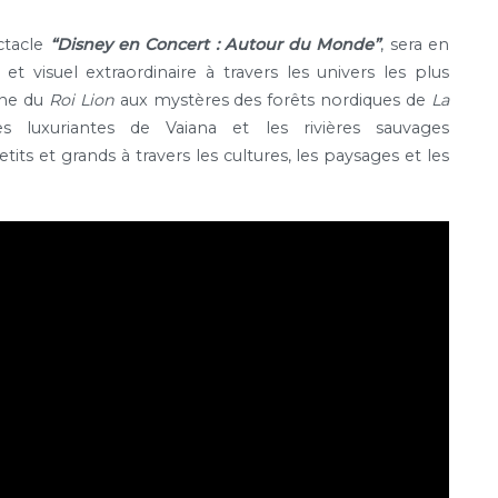
ctacle
“Disney en Concert : Autour du Monde”
, sera en
 visuel extraordinaire à travers les univers les plus
ane du
Roi Lion
aux mystères des forêts nordiques de
La
s luxuriantes de Vaiana et les rivières sauvages
tits et grands à travers les cultures, les paysages et les