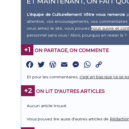
ET MAINTENANT, ON FAIT QUO
L'équipe de Culturellement Vôtre vous remercie
p
attentive, vos encouragements, vos commentaires 
vous aimez le site, vous pouvez
nous suivre et cont
personnel sans vous ! Alors, pourquoi en rester là ?
+1
ON PARTAGE, ON COMMENTE
Facebook
Twitter
WordPress
Email
Messenge
WhatsA
Copy
Link
Et pour les commentaires,
c'est en bas que ça se pa
+2
ON LIT D'AUTRES ARTICLES
Aucun article trouvé.
Vous pouvez lire aussi d'autres articles de
Rédactio