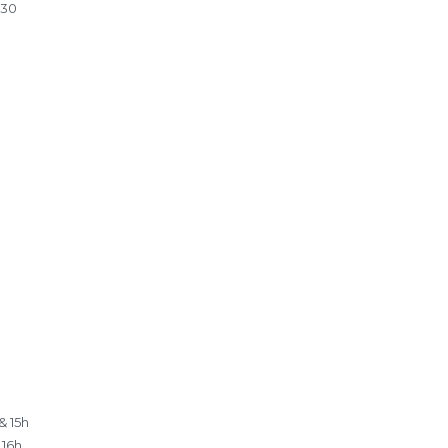
h30
& 15h
 16h