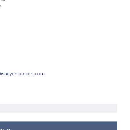
h
disneyenconcert.com