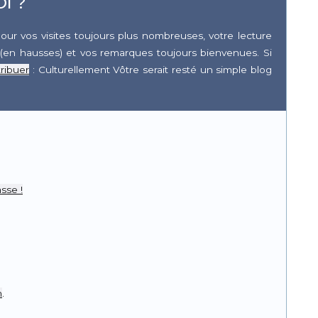
I ?
our vos visites toujours plus nombreuses, votre lecture
(en hausses) et vos remarques toujours bienvenues. Si
ribuer
: Culturellement Vôtre serait resté un simple blog
r
pp
sse !
n
.