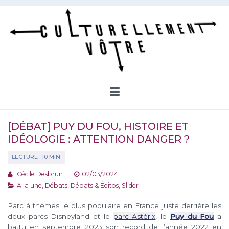
Aller
au
contenu
Culturellement Vôtre
Webzine Culturel
[DÉBAT] PUY DU FOU, HISTOIRE ET
IDÉOLOGIE : ATTENTION DANGER ?
Cécile Desbrun
02/03/2024
A la une
,
Débats
,
Débats & Éditos
,
Slider
Parc à thèmes le plus populaire en France juste derrière les
deux parcs Disneyland et le
parc Astérix
, le
Puy du Fou
a
battu en septembre 2023 son record de l’année 2022 en