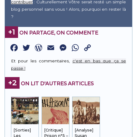
contribuer
: Culturellement Vôtre serait resté un simple
blog personnel sans vous ! Alors, pourquoi en rester là
?
+1
ON PARTAGE, ON COMMENTE
Facebook
Twitter
WordPress
Email
Messenger
WhatsApp
Copy
Link
Et pour les commentaires,
c'est en bas que ça se
passe !
+2
ON LIT D'AUTRES ARTICLES
[Sorties]
[Critique]
[Analyse]
Les
Prison n°5 –
Susan