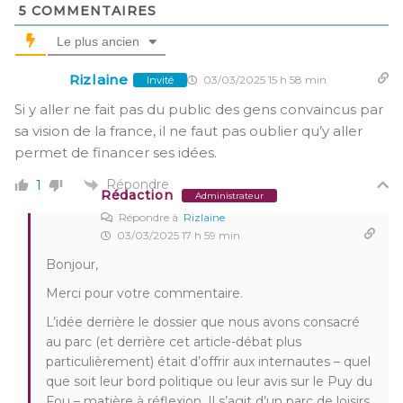
5
COMMENTAIRES
Le plus ancien
Rizlaine
03/03/2025 15 h 58 min
Invité
Si y aller ne fait pas du public des gens convaincus par
sa vision de la france, il ne faut pas oublier qu’y aller
permet de financer ses idées.
Répondre
1
Rédaction
Administrateur
Répondre à
Rizlaine
03/03/2025 17 h 59 min
Bonjour,
Merci pour votre commentaire.
L’idée derrière le dossier que nous avons consacré
au parc (et derrière cet article-débat plus
particulièrement) était d’offrir aux internautes – quel
que soit leur bord politique ou leur avis sur le Puy du
Fou – matière à réflexion. Il s’agit d’un parc de loisirs