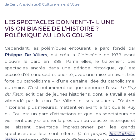
de Cent Ans éclate. © Culturellement Vôtre
LES SPECTACLES DONNENT-T-IL UNE
VISION BIAISÉE DE L’HISTOIRE ?
POLÉMIQUE AU LONG COURS
Cependant, les polémiques entourent le parc, fondé par
Philippe De Villiers
, qui créa la Cinéscénie en 1978 avant
d’ouvrir le parc en 1989. Parmi elles, le traitement des
spectacles ancrés dans une période historique, qui est
accusé d’être inexact et orienté, avec une mise en avant très
forte du catholicisme – d’une certaine idée du catholicisme,
du moins. C’est notamment ce que dénonce l’essai
Le Puy
du Faux
, écrit par de jeunes historiens, dont le travail a été
vilipendé par le clan De Villiers et ses soutiens. D’autres
historiens, plus mesurés, mettent en avant le fait que le Puy
du Fou est un parc d’attractions et que les spectateurs ne
viennent pas y chercher la précision ou véracité historique et
se laissent davantage impressionner par les grands
spectacles qui leur sont offerts.
[à ce propos,
lire l’article-
débat
intégrant différents avis d’historiens sur le site Lavie.fr]