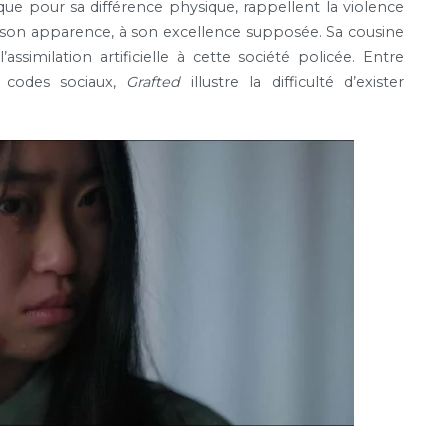
que pour sa différence physique, rappellent la violence
, à son apparence, à son excellence supposée. Sa cousine
’assimilation artificielle à cette société policée. Entre
de codes sociaux,
Grafted
illustre la difficulté d’exister