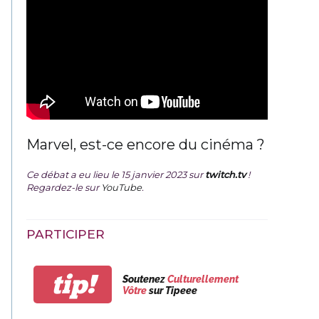
Marvel, est-ce encore du cinéma ?
Ce débat a eu lieu le 15 janvier 2023 sur
twitch.tv
!
Regardez-le sur
YouTube
.
PARTICIPER
tip!
Soutenez
Culturellement
Vôtre
sur Tipeee