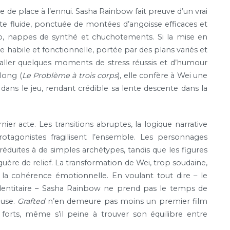
e de place à l’ennui. Sasha Rainbow fait preuve d’un vrai
te fluide, ponctuée de montées d’angoisse efficaces et
ro, nappes de synthé et chuchotements. Si la mise en
e habile et fonctionnelle, portée par des plans variés et
taller quelques moments de stress réussis et d’humour
Hong (
Le Problème à trois corps
), elle confère à Wei une
 dans le jeu, rendant crédible sa lente descente dans la
ier acte. Les transitions abruptes, la logique narrative
rotagonistes fragilisent l’ensemble. Les personnages
réduites à de simples archétypes, tandis que les figures
ère de relief. La transformation de Wei, trop soudaine,
e la cohérence émotionnelle. En voulant tout dire – le
e identitaire – Sasha Rainbow ne prend pas le temps de
euse.
Grafted
n’en demeure pas moins un premier film
 forts, même s’il peine à trouver son équilibre entre