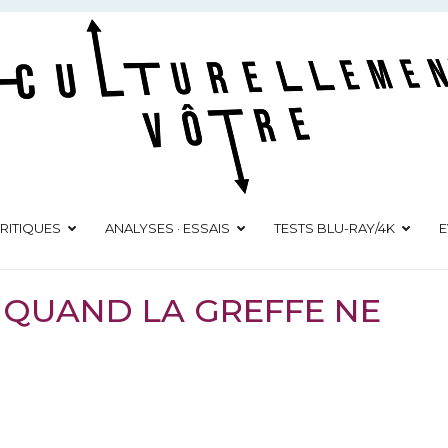
Culturellement Vôtre
Webzine Culturel
RITIQUES
ANALYSES · ESSAIS
TESTS BLU-RAY/4K
E
: QUAND LA GREFFE NE