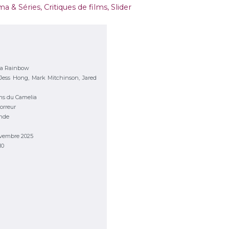
ma & Séries
,
Critiques de films
,
Slider
a Rainbow
Jess Hong, Mark Mitchinson, Jared
ms du Camelia
orreur
ande
ovembre 2025
10