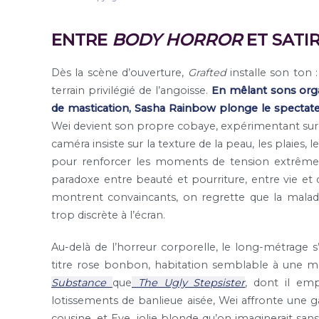
ENTRE
BODY HORROR
ET SATI
Dès la scène d’ouverture,
Grafted
installe son ton : 
terrain privilégié de l’angoisse.
En mêlant sons orga
de mastication, Sasha Rainbow plonge le spectate
Wei devient son propre cobaye, expérimentant sur
caméra insiste sur la texture de la peau, les plaies, le
pour renforcer les moments de tension extrême. L
paradoxe entre beauté et pourriture, entre vie et 
montrent convaincants, on regrette que la maladie
trop discrète à l’écran.
Au-delà de l’horreur corporelle, le long-métrage s’
titre rose bonbon, habitation semblable à une 
Substance
que
The Ugly Stepsister
, dont il emp
lotissements de banlieue aisée, Wei affronte une gal
cousine, et Eve, jolie blonde qu’on imaginerait san