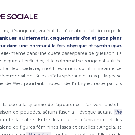
RE SOCIALE
cru, dérangeant, viscéral. La réalisatrice fait du corps le
niques, suintements, craquements d’os et gros plans
ur dans une horreur à la fois physique et symbolique.
 elle-même dans une quête désespérée de guérison. La
s piqûres, les fluides, et la colorimétrie rouge est utilisée
a fleur cadavre, motif récurrent du film, incarne ce
décomposition. Si les effets spéciaux et maquillages se
 de Wei, pourtant moteur de l’intrigue, reste parfois
attaque à la tyrannie de l’apparence. L’univers pastel –
maison de poupées, sérum fuschia – évoque autant
The
runte la satire. Entre les couloirs d’université et les
erie de figures féminines lisses et cruelles : Angela, sa
s peine dans
Mean Girls
. Toutes perpétuent l’illusion du