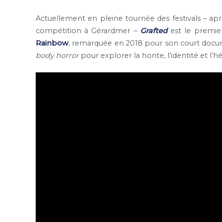
Actuellement en pleine tournée des festivals – ap
compétition à Gérardmer –
Grafted
est le premier
Rainbow
, remarquée en 2018 pour son court doc
body horror
pour explorer la honte, l’identité et l’hé