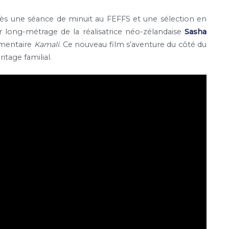
rès une séance de minuit au FEFFS et une sélection en
 long-métrage de la réalisatrice néo-zélandaise
Sasha
umentaire
Kamali
. Ce nouveau film s’aventure du côté du
ritage familial.