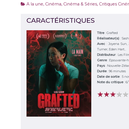
A la une
,
Cinéma
,
Cinéma & Séries
,
Critiques Ciné
CARACTÉRISTIQUES
Titre
:
Grafted
Réalisateur(s)
:
Sash
Avec
:
Joyena Sun, 
Turner, Eden Hart...
Distributeur
:
Les Fil
Genre
:
Epouvante-h
Pays
:
Nouvelle-Zél
Durée
:
96 minutes
Date de sortie
: 5 n
Note du critique
:
6
/
★
★
★
★
★
★
★
★
★
★