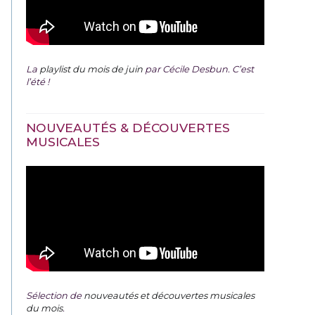
La
playlist du mois de juin
par Cécile Desbun. C’est
l’été !
NOUVEAUTÉS & DÉCOUVERTES
MUSICALES
Sélection de
nouveautés et découvertes musicales
du mois
.