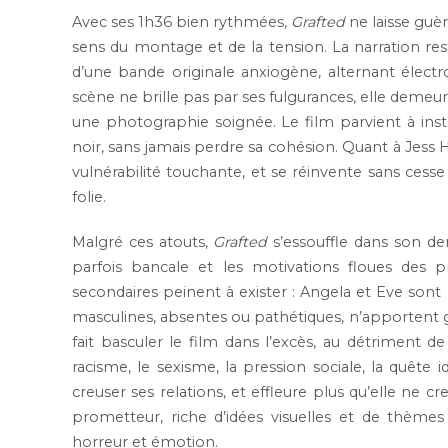
Avec ses 1h36 bien rythmées,
Grafted
ne laisse guèr
sens du montage et de la tension. La narration res
d’une bande originale anxiogène, alternant élect
scène ne brille pas par ses fulgurances, elle demeur
une photographie soignée. Le film parvient à ins
noir, sans jamais perdre sa cohésion. Quant à Jess 
vulnérabilité touchante, et se réinvente sans cesse
folie.
Malgré ces atouts,
Grafted
s’essouffle dans son dern
parfois bancale et les motivations floues des p
secondaires peinent à exister : Angela et Eve sont 
masculines, absentes ou pathétiques, n’apportent gu
fait basculer le film dans l’excès, au détriment d
racisme, le sexisme, la pression sociale, la quêt
creuser ses relations, et effleure plus qu’elle ne cr
prometteur, riche d’idées visuelles et de thèmes
horreur et émotion.