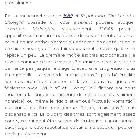
précipitation.
Pas aussi accrocheur que
1989
et
Reputation
,
The Life of a
Showgirl
possède un côté
ambient
pouvant évoquer
l’excellent
Midnights.
Musicalement
,
TLOAS
pourrait
apparaître comme un mix du son de ces différents albums –
ce qui pourra enthousiasmer ou décevoir les auditeurs de la
première heure, dont certains pourraient trouver qu’elle se
répète un peu. La première moitié est très accrocheuse : le
disque commence fort avec ses 3 premières chansons et ne
démérite pas jusqu’à la plage 6, avec une progression plus
émotionnelle. La seconde moitié apparaît plus hétéroclite
lors des premières écoutes et laisse apparaître quelques
faiblesses avec “Wi$hlist” et “Honey” (qui finiront par nous
toucher à la longue, si l’auteure de cet article est vraiment
honnête), ou même le rigolo et enjoué “Actually Romantic”,
qui aurait pu être une bonne B-side, mais paraît plus
dispensable ici. La plupart des titres sont également assez
courts, ce qui peut être source de frustration, car on perçoit
davantage le côté répétitif de certains morceaux un peu en-
deçà musicalement.