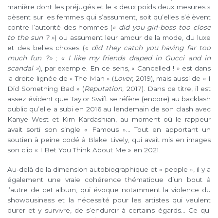
manière dont les préjugés et le « deux poids deux mesures »
pèsent sur les femmes qui s’assument, soit qu’elles s’élèvent
contre l’autorité des hommes (
« did you girl-boss too close
to the sun ? »
) ou assument leur amour de la mode, du luxe
et des belles choses (
« did they catch you having far too
much fun ?»
;
« I like my friends draped in Gucci and in
scandal »
), par exemple. En ce sens, « Cancelled ! » est dans
la droite lignée de « The Man » (
Lover
, 2019), mais aussi de « I
Did Something Bad » (
Reputation
, 2017). Dans ce titre, il est
assez évident que Taylor Swift se réfère (encore) au backlash
public qu’elle a subi en 2016 au lendemain de son clash avec
Kanye West et Kim Kardashian, au moment où le rappeur
avait sorti son single « Famous »… Tout en apportant un
soutien à peine codé à Blake Lively, qui avait mis en images
son clip « I Bet You Think About Me » en 2021.
Au-delà de la dimension autobiographique et « people », il y a
également une vraie cohérence thématique d’un bout à
l’autre de cet album, qui évoque notamment la violence du
showbusiness et la nécessité pour les artistes qui veulent
durer et y survivre, de s’endurcir à certains égards… Ce qui