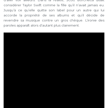
d’aller voir ailleurs. Dans la réalité, Scott Borchetta disait
considérer Taylor Swift comme la fille qu’il n’avait jamais eu.
Jusqu’à ce qu’elle quitte son label pour un autre qui lui
accorde la propriété de ses albums et qu’il décide de
revendre sa musique contre un gros chèque. L’ironie des
paroles apparaît alors d’autant plus clairement.