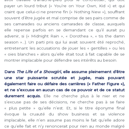
payer un lourd tribut (« You’re on Your Own, Kid ») et qui
craint que celui-ci ne prenne fin (« Nothing New »), souffrant
souvent d’être jugée et mal comprise de ses pairs comme de
ses camarades ou anciens camarades de classe, auxquels
elle repense parfois en se demandant ce qu’il aurait pu
advenir, si (« Midnight Rain », « Dorothea », « tis the damn
season »…). Un parti pris qui lui avait souvent été reproché,
entretenant les accusations de jouer les « gentilles » ou les
« oies blanches » alors qu’elle était tout à fait capable de se
montrer implacable pour défendre ses intérêts au besoin.
Dans
The Life of a Showgirl
, elle assume pleinement d’être
une star puissante scrutée et jugée, mais pouvant
également faire ou défaire des carrières (« Father Figure »),
et ne s’excuse en aucun cas de ce pouvoir et de ce statut
durement acquis.
Elle ne cherche plus à le nier et ne
s’excuse pas de ses décisions, ne cherche pas à se faire
« plus petite » qu’elle n’est. Et, si le titre éponyme final
évoque la cruauté du show business et sa violence
implacable, elle n’en assume pas moins le fait qu’elle adore
ce qu’elle fait et n’y renoncerait pour rien au monde malgré