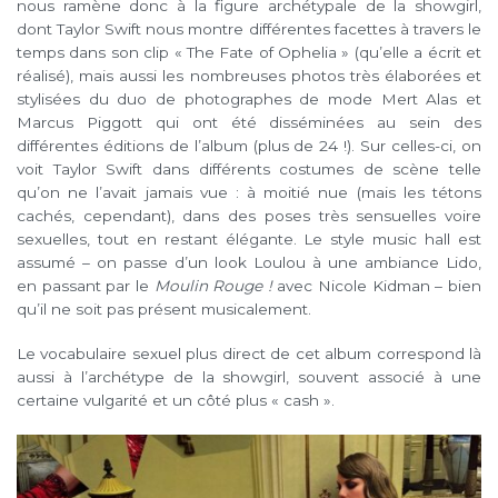
nous ramène donc à la figure archétypale de la showgirl,
dont Taylor Swift nous montre différentes facettes à travers le
temps dans son clip « The Fate of Ophelia » (qu’elle a écrit et
réalisé), mais aussi les nombreuses photos très élaborées et
stylisées du duo de photographes de mode Mert Alas et
Marcus Piggott qui ont été disséminées au sein des
différentes éditions de l’album (plus de 24 !). Sur celles-ci, on
voit Taylor Swift dans différents costumes de scène telle
qu’on ne l’avait jamais vue : à moitié nue (mais les tétons
cachés, cependant), dans des poses très sensuelles voire
sexuelles, tout en restant élégante. Le style music hall est
assumé – on passe d’un look Loulou à une ambiance Lido,
en passant par le
Moulin Rouge !
avec Nicole Kidman – bien
qu’il ne soit pas présent musicalement.
Le vocabulaire sexuel plus direct de cet album correspond là
aussi à l’archétype de la showgirl, souvent associé à une
certaine vulgarité et un côté plus « cash ».