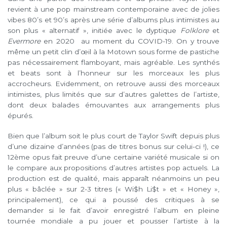
revient à une pop mainstream contemporaine avec de jolies
vibes 80’s et 90’s après une série d’albums plus intimistes au
son plus « alternatif », initiée avec le dyptique
Folklore
et
Evermore
en 2020 au moment du COVID-19. On y trouve
même un petit clin d’œil à la Motown sous forme de pastiche
pas nécessairement flamboyant, mais agréable. Les synthés
et beats sont à l’honneur sur les morceaux les plus
accrocheurs. Evidemment, on retrouve aussi des morceaux
intimistes, plus limités que sur d’autres galettes de l’artiste,
dont deux balades émouvantes aux arrangements plus
épurés.
Bien que l’album soit le plus court de Taylor Swift depuis plus
d’une dizaine d’années (pas de titres bonus sur celui-ci !), ce
12ème opus fait preuve d’une certaine variété musicale si on
le compare aux propositions d’autres artistes pop actuels. La
production est de qualité, mais apparaît néanmoins un peu
plus « bâclée » sur 2-3 titres (« Wi$h Li$t » et « Honey »,
principalement), ce qui a poussé des critiques à se
demander si le fait d’avoir enregistré l’album en pleine
tournée mondiale a pu jouer et pousser l’artiste à la