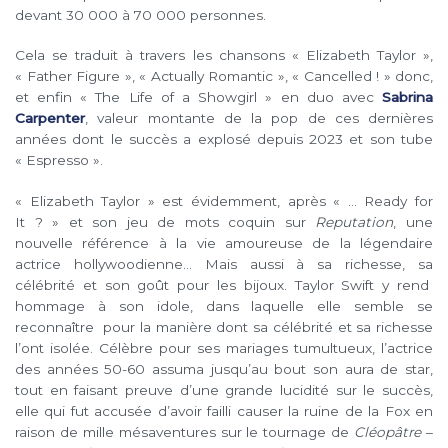
devant 30 000 à 70 000 personnes.
Cela se traduit à travers les chansons « Elizabeth Taylor »,
« Father Figure », « Actually Romantic », « Cancelled ! » donc,
et enfin « The Life of a Showgirl » en duo avec
Sabrina
Carpenter
, valeur montante de la pop de ces dernières
années dont le succès a explosé depuis 2023 et son tube
« Espresso ».
« Elizabeth Taylor » est évidemment, après « … Ready for
It ? » et son jeu de mots coquin sur
Reputation
, une
nouvelle référence à la vie amoureuse de la légendaire
actrice hollywoodienne… Mais aussi à sa richesse, sa
célébrité et son goût pour les bijoux. Taylor Swift y rend
hommage à son idole, dans laquelle elle semble se
reconnaître pour la manière dont sa célébrité et sa richesse
l’ont isolée. Célèbre pour ses mariages tumultueux, l’actrice
des années 50-60 assuma jusqu’au bout son aura de star,
tout en faisant preuve d’une grande lucidité sur le succès,
elle qui fut accusée d’avoir failli causer la ruine de la Fox en
raison de mille mésaventures sur le tournage de
Cléopâtre
–