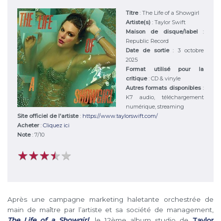
Titre
:
The Life of a Showgirl
Artiste(s)
:
Taylor Swift
Maison de disque/label
:
Republic Record
Date de sortie
: 3 octobre
2025
Format utilisé pour la
critique
: CD & vinyle
Autres formats disponibles
:
K7 audio, téléchargement
numérique, streaming
Site officiel de l'artiste
:
https://www.taylorswift.com/
Acheter
:
Cliquez ici
Note
:
7
/
10
★
★
★
★
★
★
★
★
★
★
Après une campagne marketing haletante orchestrée de
main de maître par l’artiste et sa société de management,
The Life of a Showgirl
, le 12ème album studio de
Taylor