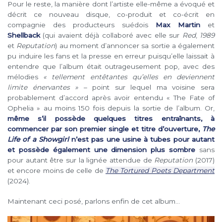
Pour le reste, la manière dont l’artiste elle-même a évoqué et
décrit ce nouveau disque, co-produit et co-écrit en
compagnie des producteurs suédois
Max Martin
et
Shellback
(qui avaient déjà collaboré avec elle sur
Red
,
1989
et
Reputation
) au moment d’annoncer sa sortie a également
pu induire les fans et la presse en erreur puisqu’elle laissait à
entendre que l’album était outrageusement pop, avec des
mélodies
« tellement entêtantes qu’elles en deviennent
limite énervantes »
– point sur lequel ma voisine sera
probablement d’accord après avoir entendu « The Fate of
Ophelia » au moins 150 fois depuis la sortie de l’album. Or,
même s’il possède quelques titres entraînants, à
commencer par son premier single et titre d’ouverture,
The
Life of a Showgirl
n’est pas une usine à tubes pour autant
et possède également une dimension plus sombre
sans
pour autant être sur la lignée attendue de
Reputation
(2017)
et encore moins de celle de
The Tortured Poets Department
(2024).
Maintenant ceci posé, parlons enfin de cet album…