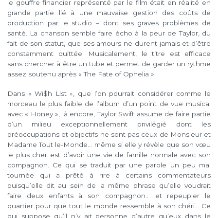
le gouffre financier représenté par le film était en réalité en
grande partie lié à une mauvaise gestion des coûts de
production par le studio – dont ses graves problèmes de
santé. La chanson semble faire écho à la peur de Taylor, du
fait de son statut, que ses amours ne durent jamais et d’être
constamment quittée. Musicalement, le titre est efficace
sans chercher à être un tube et permet de garder un rythme
assez soutenu après « The Fate of Ophelia ».
Dans « Wi$h List », que l’on pourrait considérer comme le
morceau le plus faible de l’album d’un point de vue musical
avec « Honey », là encore, Taylor Swift assume de faire partie
d’un milieu exceptionnellement privilégié dont les
préoccupations et objectifs ne sont pas ceux de Monsieur et
Madame Tout le-Monde… même si elle y révèle que son vœu
le plus cher est d’avoir une vie de famille normale avec son
compagnon. Ce qui se traduit par une parole un peu mal
tournée qui a prêté à rire à certains commentateurs
puisqu’elle dit au sein de la même phrase qu’elle voudrait
faire deux enfants à son compagnon… et repeupler le
quartier pour que tout le monde ressemble à son chéri… Ce
qui suppose qu’il n’y ait personne d’autre qu’eux dans le