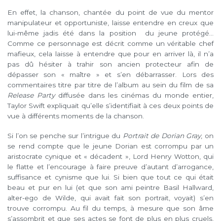
En effet, la chanson, chantée du point de vue du mentor
manipulateur et opportuniste, laisse entendre en creux que
lui-même jadis été dans la position du jeune protégé…
Comme ce personnage est décrit comme un véritable chef
mafieux, cela laisse à entendre que pour en arriver là, il n’a
pas dû hésiter à trahir son ancien protecteur afin de
dépasser son « maître » et s’en débarrasser. Lors des
commentaires titre par titre de l’album au sein du film de sa
Release Party
diffusée dans les cinémas du monde entier,
Taylor Swift expliquait qu’elle s’identifiait à ces deux points de
vue à différents moments de la chanson.
Si l’on se penche sur l’intrigue du
Portrait de Dorian Gray
, on
se rend compte que le jeune Dorian est corrompu par un
aristocrate cynique et « décadent », Lord Henry Wotton, qui
le flatte et l’encourage à faire preuve d’autant d’arrogance,
suffisance et cynisme que lui. Si bien que tout ce qui était
beau et pur en lui (et que son ami peintre Basil Hallward,
alter-ego de Wilde, qui avait fait son portrait, voyait) s’en
trouve corrompu. Au fil du temps, à mesure que son âme
s’assombrit et que ses actes se font de plus en plus cruels,