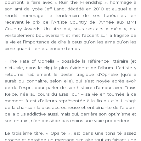
pourront le faire avec « Ruin the Friendship », hommage à
son ami de lycée Jeff Lang, décédé en 2010 et auquel elle
rendit hommage, le lendemain de ses funérailles, en
recevant le prix de l’Artiste Country de l’Année aux BMI
Country Awards. Un titre qui, sous ses airs « mélo », est
véritablement bouleversant et met l’accent sur la fragilité de
la vie et l’importance de dire à ceux qu’on les aime qu’on les
aime quand il en est encore temps.
« The Fate of Ophelia » possède la référence littéraire (et
picturale, dans le clip) la plus évidente de l’album. L’artiste y
retourne habilement le destin tragique d’Ophélie (qu’elle
aurait pu connaître, selon elle), qui s’est noyée après avoir
perdu l’esprit pour parler de son histoire d’amour avec Travis
Kelce, née au cours du Eras Tour – sa vie en tournée à ce
moment-là est d’ailleurs représentée à la fin du clip. Il s’agit
de la chanson la plus accrocheuse et entraînante de l’album,
de la plus addictive aussi, mais qui, derrière son optimisme et
son entrain, n’en possède pas moins une vraie profondeur.
Le troisième titre, « Opalite », est dans une tonalité assez
proche et possède un message similaire tout en faisant une