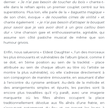
dernier.
« Je n’ai pas besoin de toucher du bois »
chante-t-
elle dans le refrain après un premier couplet centré sur les
superstitions. Plus loin, elle parle de la
« baguette magique »
de son chéri, évoque
« de nouvelles cimes de virilité »
et
chante également :
« je n’ai pas besoin d’attraper le bouquet
pour savoir que je vais avoir droit à un gros caillou bien
dur »
. Une chanson gaie et enthousiasmante, agréable, qui
assume son côté pastiche musical de même que son
humour grivois.
Enfin, nous saluerons « Eldest Daughter », l’un des morceaux
les plus émouvants et vulnérables de l’album (placé, comme il
se doit, en 5ème position au sein de la tracklist – place
attribuée au sein de chaque album au titre où l’artiste se
montre la plus vulnérable), où elle s’adresse directement à
son compagnon de manière émouvante, en assumant d’aller
à l’encontre du cynisme ambiant. Au-delà de la mélodie et
des arrangements simples et épurés, les paroles sont là
encore plus travaillées qu’il n’y paraît, avec une imagerie
marquante où les filles aînées occupent la place
traditionnellement dévolue aux fils aînés d’une fratrie, en
s’occupant notamment du feu et en tenant les loups à