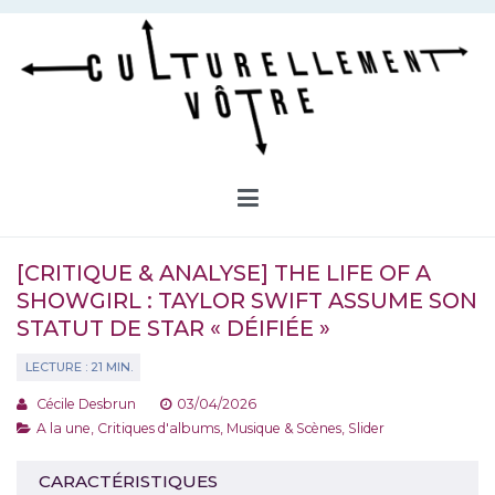
Aller
au
contenu
Culturellement Vôtre
Webzine Culturel
[CRITIQUE & ANALYSE] THE LIFE OF A
SHOWGIRL : TAYLOR SWIFT ASSUME SON
STATUT DE STAR « DÉIFIÉE »
Cécile Desbrun
03/04/2026
A la une
,
Critiques d'albums
,
Musique & Scènes
,
Slider
CARACTÉRISTIQUES