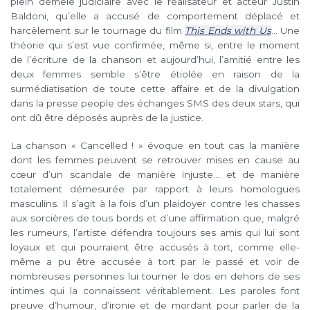
plein démêlé judiciaire avec le réalisateur et acteur Justin
Baldoni, qu’elle a accusé de comportement déplacé et
harcèlement sur le tournage du film
This Ends with Us
… Une
théorie qui s’est vue confirmée, même si, entre le moment
de l’écriture de la chanson et aujourd’hui, l’amitié entre les
deux femmes semble s’être étiolée en raison de la
surmédiatisation de toute cette affaire et de la divulgation
dans la presse people des échanges SMS des deux stars, qui
ont dû être déposés auprès de la justice.
La chanson « Cancelled ! » évoque en tout cas la manière
dont les femmes peuvent se retrouver mises en cause au
cœur d’un scandale de manière injuste… et de manière
totalement démesurée par rapport à leurs homologues
masculins. Il s’agit à la fois d’un plaidoyer contre les chasses
aux sorcières de tous bords et d’une affirmation que, malgré
les rumeurs, l’artiste défendra toujours ses amis qui lui sont
loyaux et qui pourraient être accusés à tort, comme elle-
même a pu être accusée à tort par le passé et voir de
nombreuses personnes lui tourner le dos en dehors de ses
intimes qui la connaissent véritablement. Les paroles font
preuve d’humour, d’ironie et de mordant pour parler de la