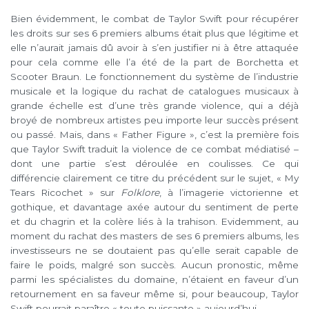
Bien évidemment, le combat de Taylor Swift pour récupérer
les droits sur ses 6 premiers albums était plus que légitime et
elle n’aurait jamais dû avoir à s’en justifier ni à être attaquée
pour cela comme elle l’a été de la part de Borchetta et
Scooter Braun. Le fonctionnement du système de l’industrie
musicale et la logique du rachat de catalogues musicaux à
grande échelle est d’une très grande violence, qui a déjà
broyé de nombreux artistes peu importe leur succès présent
ou passé. Mais, dans « Father Figure », c’est la première fois
que Taylor Swift traduit la violence de ce combat médiatisé –
dont une partie s’est déroulée en coulisses. Ce qui
différencie clairement ce titre du précédent sur le sujet, « My
Tears Ricochet » sur
Folklore
, à l’imagerie victorienne et
gothique, et davantage axée autour du sentiment de perte
et du chagrin et la colère liés à la trahison. Evidemment, au
moment du rachat des masters de ses 6 premiers albums, les
investisseurs ne se doutaient pas qu’elle serait capable de
faire le poids, malgré son succès. Aucun pronostic, même
parmi les spécialistes du domaine, n’étaient en faveur d’un
retournement en sa faveur même si, pour beaucoup, Taylor
Swift pourrait paraître « toute puissante » aujourd’hui.