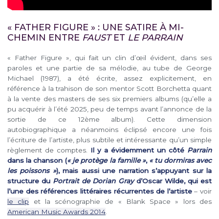
« FATHER FIGURE » : UNE SATIRE À MI-
CHEMIN ENTRE
FAUST
ET
LE PARRAIN
« Father Figure », qui fait un clin d’œil évident, dans ses
paroles et une partie de sa mélodie, au tube de George
Michael (1987), a été écrite, assez explicitement, en
référence à la trahison de son mentor Scott Borchetta quant
à la vente des masters de ses six premiers albums (qu’elle a
pu acquérir à l’été 2025, peu de temps avant l’annonce de la
sortie de ce 12ème album). Cette dimension
autobiographique a néanmoins éclipsé encore une fois
l’écriture de l’artiste, plus subtile et intéressante qu’un simple
règlement de comptes.
Il y a évidemment un côté
Parrain
dans la chanson (
« je protège la famille »
,
« tu dormiras avec
les poissons »
), mais aussi une narration s’appuyant sur la
structure du
Portrait de Dorian Gray
d’Oscar Wilde, qui est
l’une des références littéraires récurrentes de l’artiste
– voir
le clip
et la scénographie de « Blank Space » lors des
American Music Awards 2014
.