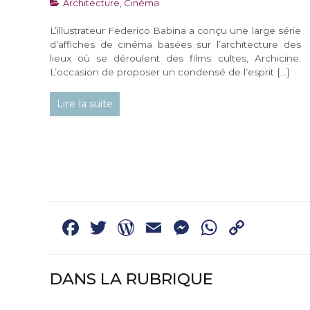
Architecture
,
Cinéma
L’illustrateur Federico Babina a conçu une large série
d’affiches de cinéma basées sur l’architecture des
lieux où se déroulent des films cultes, Archicine.
L’occasion de proposer un condensé de l’esprit […]
Lire la suite
Facebook
Twitter
WordPress
Email
Messenge
WhatsA
Copy
Link
DANS LA RUBRIQUE