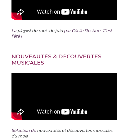
La
playlist du mois de juin
par Cécile Desbun. C’est
l’été !
NOUVEAUTÉS & DÉCOUVERTES
MUSICALES
Sélection de
nouveautés et découvertes musicales
du mois
.