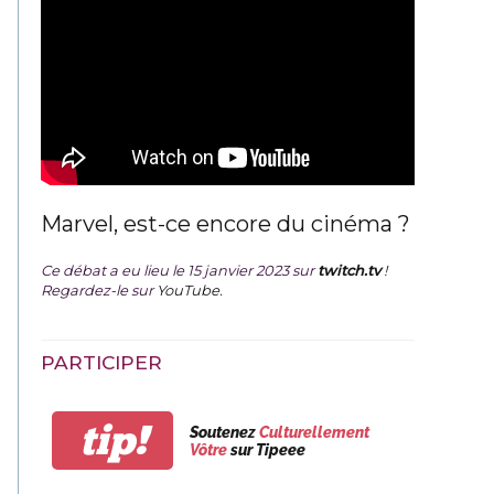
Marvel, est-ce encore du cinéma ?
Ce débat a eu lieu le 15 janvier 2023 sur
twitch.tv
!
Regardez-le sur
YouTube
.
PARTICIPER
tip!
Soutenez
Culturellement
Vôtre
sur Tipeee