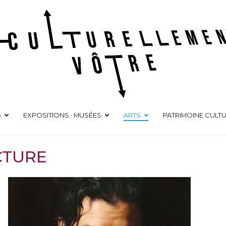
Culturellement Vôtre
Webzine Culturel
S
EXPOSITIONS · MUSÉES
ARTS
PATRIMOINE CULT
CTURE