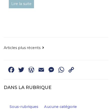
Lire la suite
NAVIGATION
Articles plus récents
DES
ARTICLES
Facebook
Twitter
WordPress
Email
Messenger
WhatsApp
Copy
Link
DANS LA RUBRIQUE
Sous-rubriques
Aucune catégorie