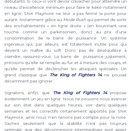
débutants. Si ceux-ci vont devoir cravacher pour atteindre un
niveau d’excellence minimum pour faire le kéké notamment
en ligne, SNK Playmore ne leur a pas fermé la porte pour
autant. Notamment grâce au
Mode Rush
qui permet de sortir
des enchaînements « en ligne droite » (en bourrinant une
touche comme un parkinsonien, donc) au prix d’une
consommation de la barre de puissance. Un système
ingénieux qui, par ailleurs, est totalement inutile pour qui
devient un maître du soft. Donc pas de déséquilibre à
craindre, rassurez-vous. La barre de puissance justement,
précisons qu’elle se remplie au fur et à mesure des coups, et
qu’elle permet de déclencher les attaques spéciales. Un
grand classique que
The King of Fighters 14
ne pouvait
décemment pas ignorer.
Signalons, enfin, que
The King of Fighters 14
propose
évidemment un jeu en ligne. Nous ne pouvons nous avancer
sur son état dans quelques heures, voir dans quelques
semaines et les correctifs certainement apportés par SNK
Playmore, ainsi nous n’en tenons pas compte pour la note.
Sachez seulement que la stabilité n’est pas toujours
optimale, que des déconnexions intempestives sont assez