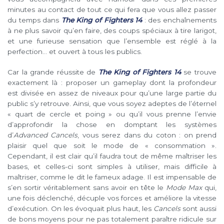
minutes au contact de tout ce qui fera que vous allez passer
du temps dans
The King of Fighters 14
: des enchaînements
à ne plus savoir qu’en faire, des coups spéciaux à tire larigot,
et une furieuse sensation que l’ensemble est réglé à la
perfection… et ouvert à tous les publics.
Car la grande réussite de
The King of Fighters 14
se trouve
exactement là : proposer un gameplay dont la profondeur
est divisée en assez de niveaux pour qu’une large partie du
public s’y retrouve. Ainsi, que vous soyez adeptes de l’éternel
« quart de cercle et poing » ou qu’il vous prenne l’envie
d’approfondir la chose en domptant les systèmes
d’
Advanced Cancels
, vous serez dans du coton : on prend
plaisir quel que soit le mode de « consommation ».
Cependant, il est clair qu’il faudra tout de même maîtriser les
bases, et celles-ci sont simples à utiliser, mais difficile à
maîtriser, comme le dit le fameux adage. Il est impensable de
s’en sortir véritablement sans avoir en tête le
Mode Max
qui,
une fois déclenché, décuple vos forces et améliore la vitesse
d’exécution. On les évoquait plus haut, les
Cancels
sont aussi
de bons moyens pour ne pas totalement paraître ridicule sur