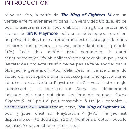
INTRODUCTION
Mine de rien, la sortie de
The King of Fighters 14
est un
véritablement événement dans l’univers vidéoludique, et ce
pour plusieurs raisons. Tout d’abord, il s’agit du retour aux
affaires de
SNK Playmore
, éditeur et développeur que l’on
ne présente plus tant sa renommée est encore grande dans
les cœurs des gamers. Il est vrai, cependant, que la période
(très) faste des années 1990 commence à dater
sérieusement, et il fallait obligatoirement revenir un peu sous
les feux des projecteurs afin de ne pas se faire snober par la
plus jeune génération. Pour cela, c’est la licence phare du
studio qui est appelée à la rescousse pour une quatorzième
itération… exclusive à la Playstation 4. Car voici l’autre angle
intéressant : la console de Sony est décidément
indispensable pour qui aime les jeux de combat.
Street
Fighter 5
(qui peu à peu ressemble à un jeu complet…),
Guilty Gear XRD Revelator
et, donc,
The King of Fighters 14
:
pour y jouer c’est sur PlayStation 4 (MAJ : le jeu est
disponible sur PC depuis juin 2017). Vérifions si cette nouvelle
exclusivité est véritablement un atout.