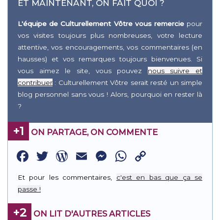
ET MAINTENANT, ON FAIT QUOI ?
L'équipe de Culturellement Vôtre vous remercie
pour
vos visites toujours plus nombreuses, votre lecture
attentive, vos encouragements, vos commentaires (en
hausses) et vos remarques toujours bienvenues. Si
vous aimez le site, vous pouvez
nous suivre et
contribuer
: Culturellement Vôtre serait resté un simple
blog personnel sans vous ! Alors, pourquoi en rester là
?
+1
ON PARTAGE, ON COMMENTE
Facebook
Twitter
WordPress
Email
Messenger
WhatsApp
Copy
Link
Et pour les commentaires,
c'est en bas que ça se
passe !
+2
ON LIT D'AUTRES ARTICLES