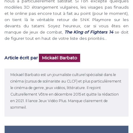
nous a particulièrement satisfait. Si l’on excepte quelques
modèles 3D étrangement vulgaires, les visages pas finauds
et le online pas encore tout à fait au point (pour le moment),
on tient là le véritable retour de SNK Playmore sur les
devants du tatami. Soyez heureux, car si vous êtes en
manque de jeux de combat,
The King of Fighters 14
se doit
de figurer tout en haut de votre liste des priorités…
Article écrit par
Mickaël Barbato
Mickaël Barbato est un journaliste culturel spécialisé dans le
cinéma (cursus de scénariste au CLCF) et plus particulièrement
le cinéma de genre, jeux vidéos, littérature. Il rejoint
Culturellement Vôtre en décembre 2015 et quitte la rédaction
en 2021. Il lance Jeux Vidéo Plus. Manque clairement de
sommeil.