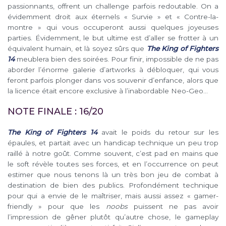
passionnants, offrent un challenge parfois redoutable. On a
évidemment droit aux éternels « Survie » et « Contre-la-
montre » qui vous occuperont aussi quelques joyeuses
parties. Évidemment, le but ultime est d’aller se frotter à un
équivalent humain, et là soyez sûrs que
The King of Fighters
14
meublera bien des soirées. Pour finir, impossible de ne pas
aborder l’énorme galerie d’artworks à débloquer, qui vous
feront parfois plonger dans vos souvenir d’enfance, alors que
la licence était encore exclusive à l’inabordable Neo-Geo…
NOTE FINALE : 16/20
The King of Fighters 14
avait le poids du retour sur les
épaules, et partait avec un handicap technique un peu trop
raillé à notre goût. Comme souvent, c’est pad en mains que
le soft révèle toutes ses forces, et en l’occurrence on peut
estimer que nous tenons là un très bon jeu de combat à
destination de bien des publics. Profondément technique
pour qui a envie de le maîtriser, mais aussi assez « gamer-
friendly » pour que les
noobs
puissent ne pas avoir
l’impression de gêner plutôt qu’autre chose, le gameplay