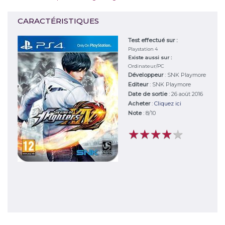
CARACTÉRISTIQUES
Test effectué sur :
Playstation 4
Existe aussi sur :
Ordinateur/PC
Développeur
:
SNK Playmore
Editeur
:
SNK Playmore
Date de sortie
: 26 août 2016
Acheter
:
Cliquez ici
Note
:
8
/
10
★
★
★
★
★
★
★
★
★
★