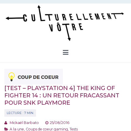
Aller
au
contenu
Culturellement Vôtre
Webzine Culturel
[TEST – PLAYSTATION 4] THE KING OF
FIGHTER 14 : UN RETOUR FRACASSANT
POUR SNK PLAYMORE
Mickaël Barbato
25/08/2016
A la une
,
Coups de coeur gaming
,
Tests