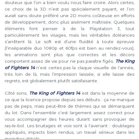
douteux que l’on a bien voulu nous faire croire. Alors certes,
ce choix de la 3D n’est pas spécialement payant, et l’on
aurait sans doute préféré une 2D moins coûteuse en efforts
de développement, donc plus aisément maîtrisée. Quelques
éléments font penser à de la Playstation 3, tout
particulièrement les visages, mais les véritables doléances
s’arrêtent là. Le soft est d’une fluidité à toute épreuve
(l’inséparable duo 1080p et 60fps est bien au rendez-vous),
les animations sont plus que correctes et les décors
comportent assez de vie pour ne pas paraître figés.
The King
of Fighters 14
n’est certes pas la claque visuelle de l’année,
très loin de là, mais l’impression laissée, si elle laisse des
regrets, est globalement plutôt satisfaisante.
Côté sons,
The King of Fighters 14
est dans la moyenne de
ce que la licence propose depuis ses débuts : ça ne manque
pas de peps, mais peut-être de thèmes qui se démarquent
du lot. Dans l’ensemble c’est largement assez correct pour
vous accompagner des heures durant sans provoquer de
ras-le-bol. Les bruitages et voix sont à l’avenant : doublages
appliqués, impacts bien rendus, un travail sérieux dans les
moindres détails.