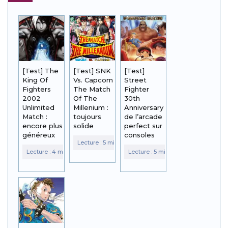
[Test] The
[Test] SNK
[Test]
King Of
Vs. Capcom
Street
Fighters
The Match
Fighter
2002
Of The
30th
Unlimited
Millenium :
Anniversary :
Match :
toujours
de l’arcade
encore plus
solide
perfect sur
généreux
consoles