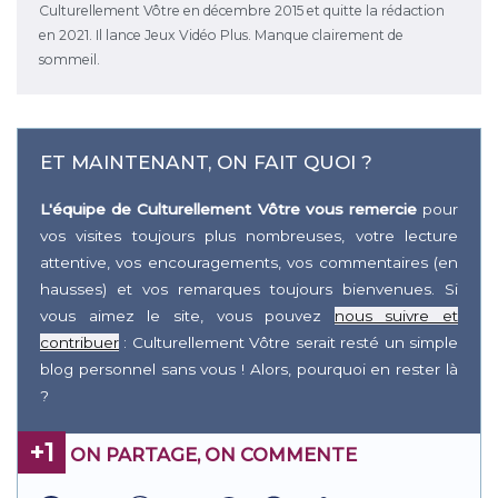
Culturellement Vôtre en décembre 2015 et quitte la rédaction
en 2021. Il lance Jeux Vidéo Plus. Manque clairement de
sommeil.
ET MAINTENANT, ON FAIT QUOI ?
L'équipe de Culturellement Vôtre vous remercie
pour
vos visites toujours plus nombreuses, votre lecture
attentive, vos encouragements, vos commentaires (en
hausses) et vos remarques toujours bienvenues. Si
vous aimez le site, vous pouvez
nous suivre et
contribuer
: Culturellement Vôtre serait resté un simple
blog personnel sans vous ! Alors, pourquoi en rester là
?
+1
ON PARTAGE, ON COMMENTE