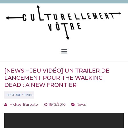
Aller
au
contenu
Culturellement Vôtre
Webzine Culturel
[NEWS – JEU VIDÉO] UN TRAILER DE
LANCEMENT POUR THE WALKING
DEAD : A NEW FRONTIER
Mickaël Barbato
16/12/2016
News