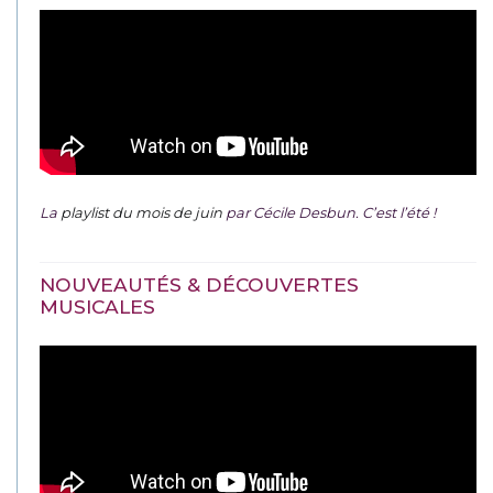
La
playlist du mois de juin
par Cécile Desbun. C’est l’été !
NOUVEAUTÉS & DÉCOUVERTES
MUSICALES