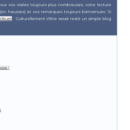
our vos visites toujours plus nombreuses, votre lecture
(en hausses) et vos remarques toujours bienvenues. Si
ribuer
: Culturellement Vôtre serait resté un simple blog
r
pp
sse !
n
.