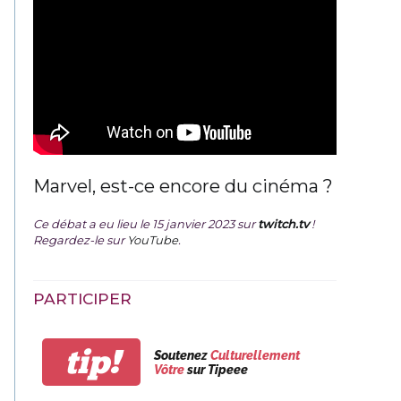
Marvel, est-ce encore du cinéma ?
Ce débat a eu lieu le 15 janvier 2023 sur
twitch.tv
!
Regardez-le sur
YouTube
.
PARTICIPER
tip!
Soutenez
Culturellement
Vôtre
sur Tipeee