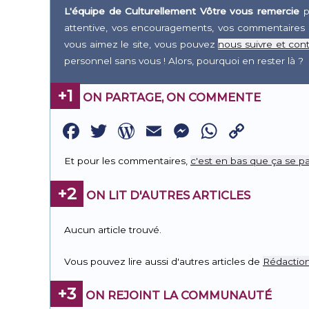
L'équipe de Culturellement Vôtre vous remercie
p
attentive, vos encouragements, vos commentaires 
vous aimez le site, vous pouvez
nous suivre et cont
personnel sans vous ! Alors, pourquoi en rester là ?
+1
ON PARTAGE, ON COMMENTE
Facebook
Twitter
WordPress
Email
Messenge
WhatsA
Copy
Link
Et pour les commentaires,
c'est en bas que ça se pa
+2
ON LIT D'AUTRES ARTICLES
Aucun article trouvé.
Vous pouvez lire aussi d'autres articles de
Rédactio
+3
ON REJOINT LA COMMUNAUTÉ