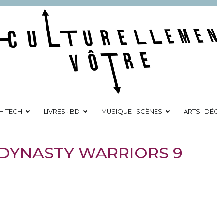
Culturellement Vôtre
Webzine Culturel
GH TECH
LIVRES · BD
MUSIQUE · SCÈNES
ARTS · D
] DYNASTY WARRIORS 9