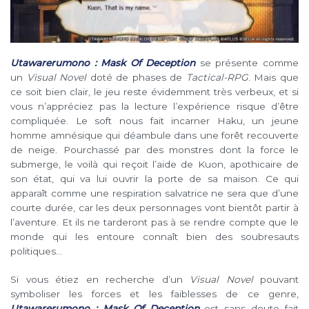
Utawarerumono : Mask Of Deception
se présente comme
un
Visual Novel
doté de phases de
Tactical-RPG
. Mais que
ce soit bien clair, le jeu reste évidemment très verbeux, et si
vous n’appréciez pas la lecture l’expérience risque d’être
compliquée. Le soft nous fait incarner Haku, un jeune
homme amnésique qui déambule dans une forêt recouverte
de neige. Pourchassé par des monstres dont la force le
submerge, le voilà qui reçoit l’aide de Kuon, apothicaire de
son état, qui va lui ouvrir la porte de sa maison. Ce qui
apparaît comme une respiration salvatrice ne sera que d’une
courte durée, car les deux personnages vont bientôt partir à
l’aventure. Et ils ne tarderont pas à se rendre compte que le
monde qui les entoure connaît bien des soubresauts
politiques…
Si vous étiez en recherche d’un
Visual Novel
pouvant
symboliser les forces et les faiblesses de ce genre,
Utawarerumono : Mask Of Deception
est sans doute fait