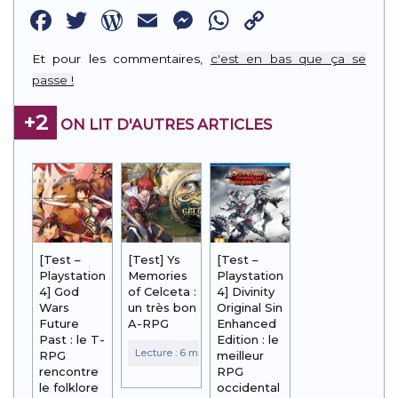
Facebook
Twitter
WordPress
Email
Messenger
WhatsApp
Copy
Link
Et pour les commentaires,
c'est en bas que ça se
passe !
+2
ON LIT D'AUTRES ARTICLES
[Test –
[Test] Ys
[Test –
Playstation
Memories
Playstation
4] God
of Celceta :
4] Divinity
Wars
un très bon
Original Sin
Future
A-RPG
Enhanced
Past : le T-
Edition : le
RPG
meilleur
rencontre
RPG
le folklore
occidental