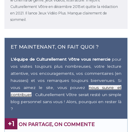
le cinéma de genre, jeux vidéos, littérature. Il rejoint
Culturellement Vôtre en décembre 2015 et quitte la rédaction
en 2021. Il lance Jeux Vidéo Plus. Manque clairement de
sommeil.
ET MAINTENANT, ON FAIT QUOI ?
L'équipe de Culturellement Vôtre vous remercie
pour
vos visites toujours plus nombreuses, votre lecture
attentive, vos encouragements, vos commentaires (en
hausses) et vos remarques toujours bienvenues. Si
vous aimez le site, vous pouvez
nous suivre et
contribuer
: Culturellement Vôtre serait resté un simple
blog personnel sans vous ! Alors, pourquoi en rester là
?
+1
ON PARTAGE, ON COMMENTE