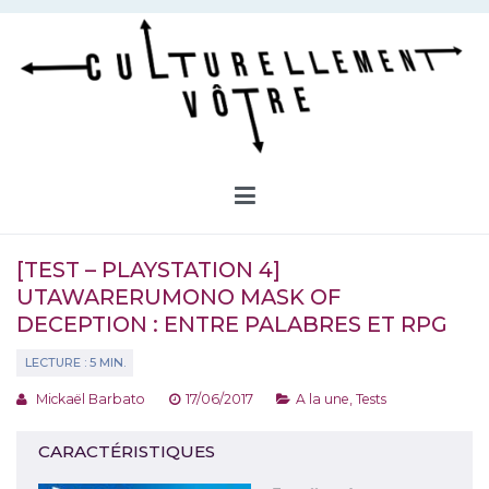
Aller
au
contenu
Culturellement Vôtre
Webzine Culturel
[TEST – PLAYSTATION 4]
UTAWARERUMONO MASK OF
DECEPTION : ENTRE PALABRES ET RPG
Mickaël Barbato
17/06/2017
A la une
,
Tests
CARACTÉRISTIQUES