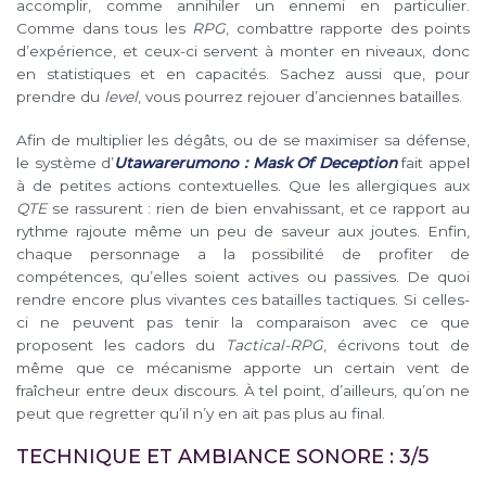
accomplir, comme annihiler un ennemi en particulier.
Comme dans tous les
RPG
, combattre rapporte des points
d’expérience, et ceux-ci servent à monter en niveaux, donc
en statistiques et en capacités. Sachez aussi que, pour
prendre du
level
, vous pourrez rejouer d’anciennes batailles.
Afin de multiplier les dégâts, ou de se maximiser sa défense,
le système d’
Utawarerumono : Mask Of Deception
fait appel
à de petites actions contextuelles. Que les allergiques aux
QTE
se rassurent : rien de bien envahissant, et ce rapport au
rythme rajoute même un peu de saveur aux joutes. Enfin,
chaque personnage a la possibilité de profiter de
compétences, qu’elles soient actives ou passives. De quoi
rendre encore plus vivantes ces batailles tactiques. Si celles-
ci ne peuvent pas tenir la comparaison avec ce que
proposent les cadors du
Tactical-RPG
, écrivons tout de
même que ce mécanisme apporte un certain vent de
fraîcheur entre deux discours. À tel point, d’ailleurs, qu’on ne
peut que regretter qu’il n’y en ait pas plus au final.
TECHNIQUE ET AMBIANCE SONORE : 3/5