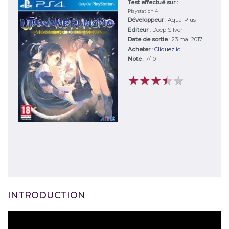
Test effectué sur :
Playstation 4
Développeur
:
Aqua-Plus
Editeur
:
Deep Silver
Date de sortie
: 23 mai 2017
Acheter
:
Cliquez ici
Note
:
7
/
10
★
★
★
★
★
★
★
★
★
★
INTRODUCTION