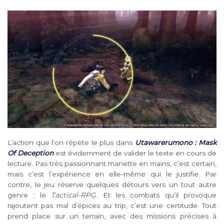
L’action que l’on répète le plus dans
Utawarerumono : Mask
Of Deception
est évidemment de valider le texte en cours de
lecture. Pas très passionnant manette en mains, c’est certain,
mais c’est l’expérience en elle-même qui le justifie. Par
contre, le jeu réserve quelques détours vers un tout autre
genre : le
Tactical-RPG
. Et les combats qu’il provoque
rajoutent pas mal d’épices au trip, c’est une certitude. Tout
prend place sur un terrain, avec des missions précises à