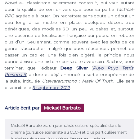
Novel
au classicisme sciemment construit, qui vaut autant
pour la qualité de son univers que pour sa partie
Tactical-
RPG
agréable à jouer. On regrettera sans doute un début un
peu long à se mettre en place, quelques décors trop
génériques, des modèles 3D un peu vulgaires et, surtout,
une absence de localisation française qui pourra en rebuter
plus d’un. Seulement, comme souvent avec les softs de ce
genre, s’accrocher malgré quelques réticences permet de
passer un cap et, une fois bien digéré, le principe nous
donne à vivre une histoire construite avec soin. Sachez, pour
terminer, que l’éditeur
Deep Silver
(
Puyo Puyo Tetris
,
Persona 5
) a dore et déjà annoncé la sortie européenne de
la suite, intitulée
Utawarerumono : Mask Of Truth
. Elle sera
disponible le
5 septembre 2017
.
Article écrit par
Mickaël Barbato
Mickaël Barbato est un journaliste culturel spécialisé dans le
cinéma (cursus de scénariste au CLCF) et plus particulièrement