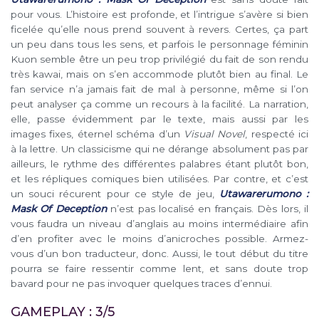
pour vous. L’histoire est profonde, et l’intrigue s’avère si bien
ficelée qu’elle nous prend souvent à revers. Certes, ça part
un peu dans tous les sens, et parfois le personnage féminin
Kuon semble être un peu trop privilégié du fait de son rendu
très kawai, mais on s’en accommode plutôt bien au final. Le
fan service n’a jamais fait de mal à personne, même si l’on
peut analyser ça comme un recours à la facilité. La narration,
elle, passe évidemment par le texte, mais aussi par les
images fixes, éternel schéma d’un
Visual Novel
, respecté ici
à la lettre. Un classicisme qui ne dérange absolument pas par
ailleurs, le rythme des différentes palabres étant plutôt bon,
et les répliques comiques bien utilisées. Par contre, et c’est
un souci récurent pour ce style de jeu,
Utawarerumono :
Mask Of Deception
n’est pas localisé en français. Dès lors, il
vous faudra un niveau d’anglais au moins intermédiaire afin
d’en profiter avec le moins d’anicroches possible. Armez-
vous d’un bon traducteur, donc. Aussi, le tout début du titre
pourra se faire ressentir comme lent, et sans doute trop
bavard pour ne pas invoquer quelques traces d’ennui.
GAMEPLAY : 3/5