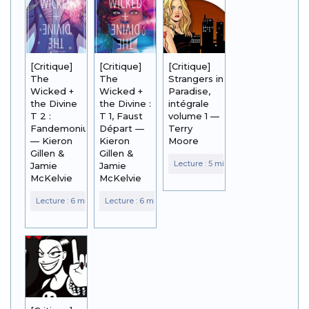
[Critique]
[Critique]
[Critique]
The
The
Strangers in
Wicked +
Wicked +
Paradise,
the Divine
the Divine :
intégrale
T 2 :
T 1, Faust
volume 1 —
Fandemonium
Départ —
Terry
— Kieron
Kieron
Moore
Gillen &
Gillen &
Jamie
Jamie
McKelvie
McKelvie