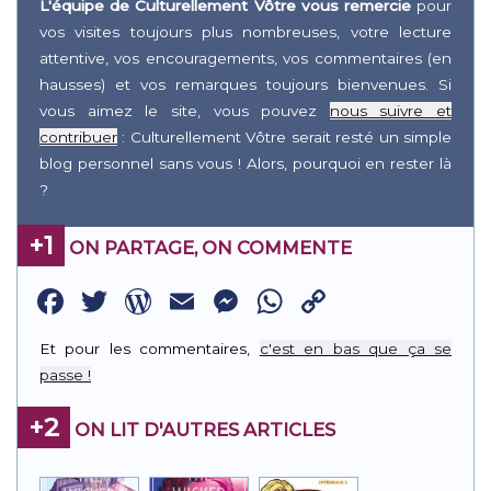
L'équipe de Culturellement Vôtre vous remercie
pour
vos visites toujours plus nombreuses, votre lecture
attentive, vos encouragements, vos commentaires (en
hausses) et vos remarques toujours bienvenues. Si
vous aimez le site, vous pouvez
nous suivre et
contribuer
: Culturellement Vôtre serait resté un simple
blog personnel sans vous ! Alors, pourquoi en rester là
?
+1
ON PARTAGE, ON COMMENTE
Facebook
Twitter
WordPress
Email
Messenger
WhatsApp
Copy
Link
Et pour les commentaires,
c'est en bas que ça se
passe !
+2
ON LIT D'AUTRES ARTICLES