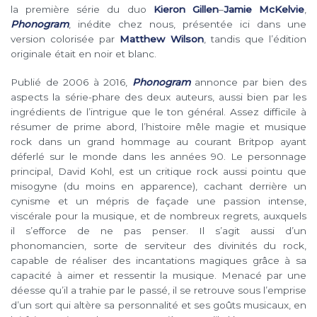
la première série du duo
Kieron Gillen
–
Jamie McKelvie
,
Phonogram
, inédite chez nous, présentée ici dans une
version colorisée par
Matthew Wilson
, tandis que l’édition
originale était en noir et blanc.
Publié de 2006 à 2016,
Phonogram
annonce par bien des
aspects la série-phare des deux auteurs, aussi bien par les
ingrédients de l’intrigue que le ton général. Assez difficile à
résumer de prime abord, l’histoire mêle magie et musique
rock dans un grand hommage au courant Britpop ayant
déferlé sur le monde dans les années 90. Le personnage
principal, David Kohl, est un critique rock aussi pointu que
misogyne (du moins en apparence), cachant derrière un
cynisme et un mépris de façade une passion intense,
viscérale pour la musique, et de nombreux regrets, auxquels
il s’efforce de ne pas penser. Il s’agit aussi d’un
phonomancien, sorte de serviteur des divinités du rock,
capable de réaliser des incantations magiques grâce à sa
capacité à aimer et ressentir la musique. Menacé par une
déesse qu’il a trahie par le passé, il se retrouve sous l’emprise
d’un sort qui altère sa personnalité et ses goûts musicaux, en