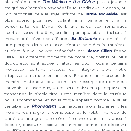
plus cérébral que
The Wicked + the Divine
, plus « jeune »
malgré sa dimension psychédélique, tandis que le dessin, où
l’on reconnaît déjà le style affirmé de
Jamie McKelvie
, est
plus sobre, plus sec, collant ainsi parfaitement à la
personnalité de David Kohl, anti-héros aux remarques
acerbes souvent drôles, qui finit par apparaître attachant à
mesure qu’il révèle ses fêlures.
Ex Britannia
est en réalité
une plongée dans son inconscient et sa mémoire musicale,
et c’est là que l’oeuvre scénarisée par
Kieron Gillen
frappe
juste : les différents moments de notre vie, positifs ou plus
douloureux, sont souvent rattachés pour nous à certains
morceaux, certains artistes, qui intègrent alors notre
« tapisserie intime » en un sens. Entendre un morceau de
manière inattendue peut alors faire ressurgir de nombreux
souvenirs, et avec eux, un ressenti puissant, qui dépasse et
transcende le simple titre. Cette manière dont la musique
nous accompagne et nous forge apparaît comme le sujet
véritable de
Phonogram
, qui happera alors facilement les
mélomanes malgré la complexité et le relatif manque de
clarté de l’intrigue. Une série à suivre donc, mais aussi à
écouter, puisqu’un lexique en annexe permet de découvrir
les différents groupes et morceaux cités, et de décrypter les