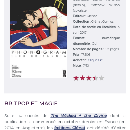
(dessin), Matthew Wilson
(coloriste)
Editeur
:
Glénat
Collection
: Glénat Comics
Date de sortie en librairies
: 5
avril 2017
Format numérique
disponible
: Oui
Nombre de pages
: 192 pages
Prix
: 17,50€
Acheter
:
Cliquez ici
Note
:
7
/
10
★
★
★
★
★
★
★
★
★
★
BRITPOP ET MAGIE
Suite au succès de
The Wicked + the Divine
, dont la
publication a commencé en octobre dernier en France (en
2014 en Angleterre), les
éditions Glénat
ont décidé d’éditer