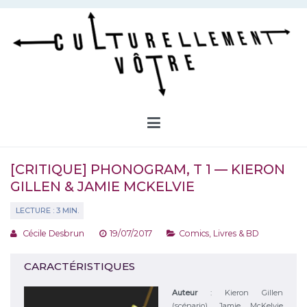
Aller
au
contenu
Culturellement Vôtre
Webzine Culturel
[CRITIQUE] PHONOGRAM, T 1 — KIERON
GILLEN & JAMIE MCKELVIE
Cécile Desbrun
19/07/2017
Comics
,
Livres & BD
CARACTÉRISTIQUES
Auteur
:
Kieron Gillen
(scénario), Jamie McKelvie