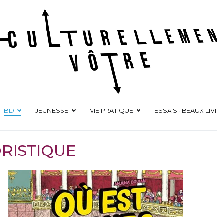
Culturellement Vôtre
Webzine Culturel
BD
JEUNESSE
VIE PRATIQUE
ESSAIS · BEAUX LIV
RISTIQUE