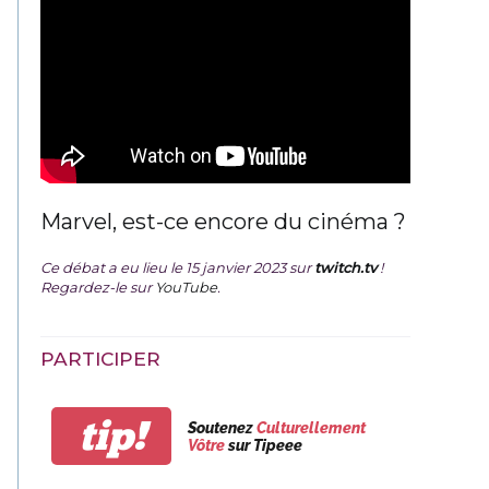
Marvel, est-ce encore du cinéma ?
Ce débat a eu lieu le 15 janvier 2023 sur
twitch.tv
!
Regardez-le sur
YouTube
.
PARTICIPER
tip!
Soutenez
Culturellement
Vôtre
sur Tipeee