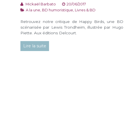
Mickaël Barbato
20/06/2017
A la une
,
BD humoristique
,
Livres & BD
Retrouvez notre critique de Happy Birds, une BD
scénarisée par Lewis Trondheim, illustrée par Hugo
Piette. Aux éditions Delcourt.
Lire la suite