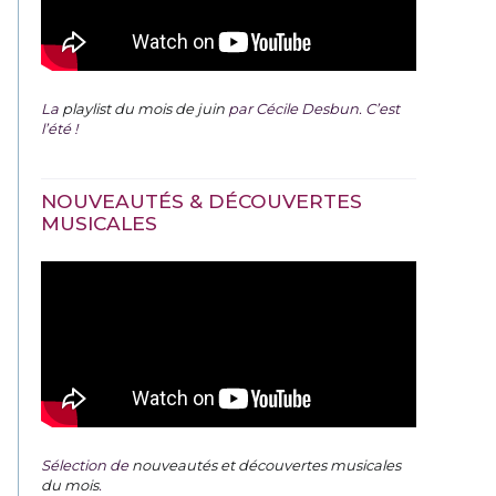
La
playlist du mois de juin
par Cécile Desbun. C’est
l’été !
NOUVEAUTÉS & DÉCOUVERTES
MUSICALES
Sélection de
nouveautés et découvertes musicales
du mois
.