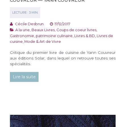
COUVREUR — YANN COUVREUR
Cécile Desbrun
17/12/2017
A la une
,
Beaux Livres
,
Coups de coeur livres
,
Gastronomie, patrimoine culinaire
,
Livres & BD
,
Livres de
cuisine
,
Mode & Art de Vivre
Critique du premier livre de cuisine de Yann Couvreur
aux éditions Solar, dans lequel on retrouve toutes ses
spécialités.
Lire la suite