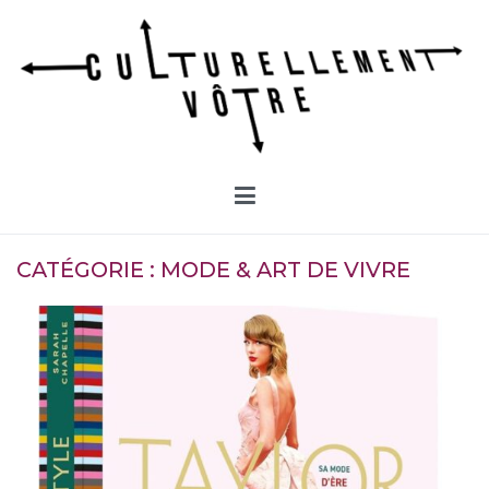
Aller
au
contenu
Culturellement Vôtre
Webzine Culturel
CATÉGORIE :
MODE & ART DE VIVRE