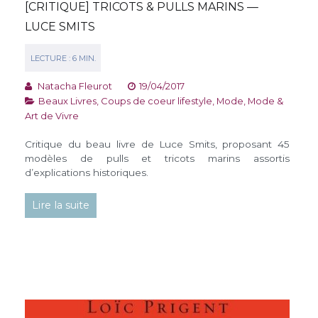
[CRITIQUE] TRICOTS & PULLS MARINS —
LUCE SMITS
Natacha Fleurot
19/04/2017
Beaux Livres
,
Coups de coeur lifestyle
,
Mode
,
Mode &
Art de Vivre
Critique du beau livre de Luce Smits, proposant 45
modèles de pulls et tricots marins assortis
d’explications historiques.
Lire la suite