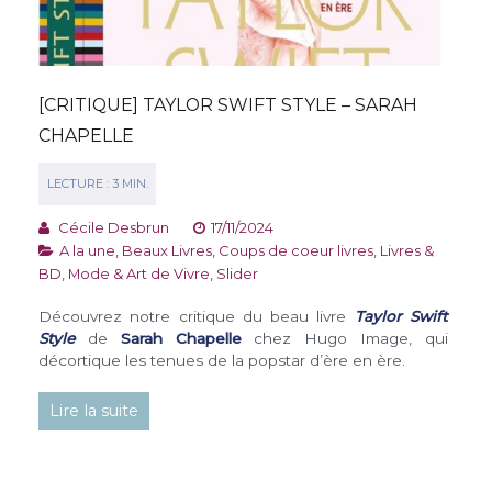
[CRITIQUE] TAYLOR SWIFT STYLE – SARAH
CHAPELLE
Cécile Desbrun
17/11/2024
A la une
,
Beaux Livres
,
Coups de coeur livres
,
Livres &
BD
,
Mode & Art de Vivre
,
Slider
Découvrez notre critique du beau livre
Taylor Swift
Style
de
Sarah Chapelle
chez Hugo Image, qui
décortique les tenues de la popstar d’ère en ère.
Lire la suite