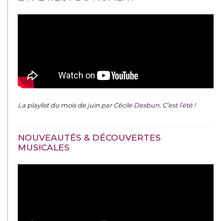
La
playlist du mois de juin
par Cécile Desbun. C’est l’été !
NOUVEAUTÉS & DÉCOUVERTES
MUSICALES