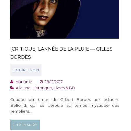
[CRITIQUE] L’ANNÉE DE LA PLUIE — GILLES
BORDES
Marion M.
28/12/2017
A la une
,
Historique
,
Livres & BD
Critique du roman de Gilbert Bordes aux éditions
Belfond, qui se déroule au temps mystique des
Templiers…
Lire la suite