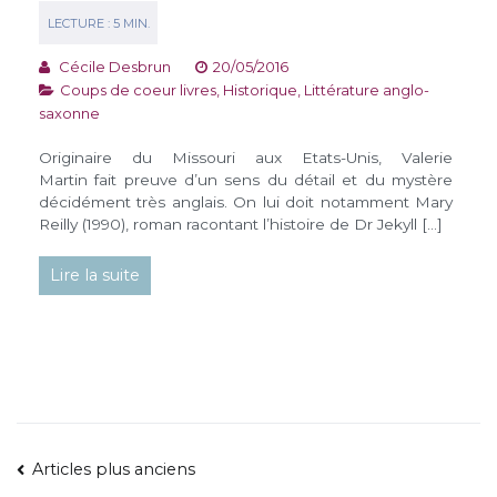
Cécile Desbrun
20/05/2016
Coups de coeur livres
,
Historique
,
Littérature anglo-
saxonne
Originaire du Missouri aux Etats-Unis, Valerie
Martin fait preuve d’un sens du détail et du mystère
décidément très anglais. On lui doit notamment Mary
Reilly (1990), roman racontant l’histoire de Dr Jekyll […]
Lire la suite
NAVIGATION
Articles plus anciens
DES