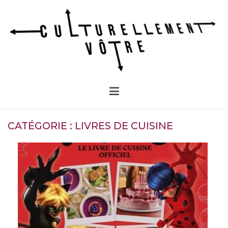
Aller
au
contenu
Culturellement Vôtre
Webzine Culturel
CATÉGORIE :
LIVRES DE CUISINE