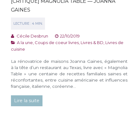
[CRITIQUE] MAGNOLIA TABLE — JOANNA
GAINES
Cécile Desbrun
22/10/2019
A la une
,
Coups de coeur livres
,
Livres & BD
,
Livres de
cuisine
La rénovatrice de maisons Joanna Gaines, également
à la tête d’un restaurant au Texas, livre avec « Magnolia
Table » une centaine de recettes familiales saines et
réconfortantes, entre cuisine américaine et influences
française, italienne, coréenne…
Lire la suite