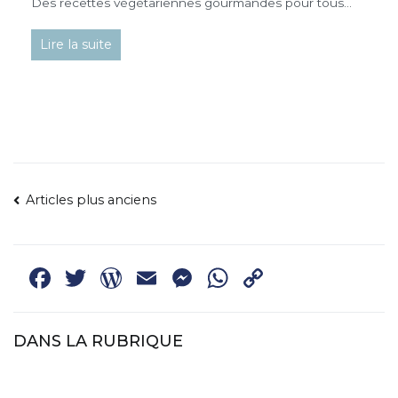
Des recettes végétariennes gourmandes pour tous…
Lire la suite
NAVIGATION
Articles plus anciens
DES
ARTICLES
Facebook
Twitter
WordPress
Email
Messenger
WhatsApp
Copy
Link
DANS LA RUBRIQUE