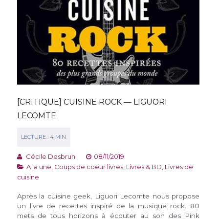
[CRITIQUE] CUISINE ROCK — LIGUORI
LECOMTE
Cécile Desbrun
08/11/2019
A la une
,
Coups de coeur livres
,
Livres & BD
,
Livres de
cuisine
Après la cuisine geek, Liguori Lecomte nous propose
un livre de recettes inspiré de la musique rock. 80
mets de tous horizons à écouter au son des Pink