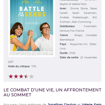
Dayton & Valerie Faris
Avec
:
Emma Stone, Steve
Carrell, Sarah Silverman,
Andrea Riseborough, Bill
Pullman, Alan Cumming...
Distributeur
:
Twentieth
Century Fox France
Genre
:
Biopic, Comédie
dramatique
Pays
:
Royaume-Uni, Etats-
Unis
Durée
:
2h02
Date de sortie
: 22 novembre
2017
Note du critique
:
7
/
10
★
★
★
★
★
★
★
★
★
★
LE COMBAT D’UNE VIE, UN AFFRONTEMENT
AU SOMMET
Nouveau long métrage de
Jonathan Dayton
et
Valerie Faris