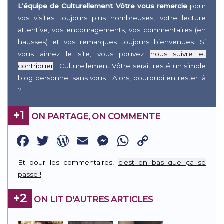
L'équipe de Culturellement Vôtre vous remercie
pour
vos visites toujours plus nombreuses, votre lecture
attentive, vos encouragements, vos commentaires (en
hausses) et vos remarques toujours bienvenues. Si
vous aimez le site, vous pouvez
nous suivre et
contribuer
: Culturellement Vôtre serait resté un simple
blog personnel sans vous ! Alors, pourquoi en rester là
?
+1
ON PARTAGE, ON COMMENTE
Facebook
Twitter
WordPress
Email
Messenger
WhatsApp
Copy
Link
Et pour les commentaires,
c'est en bas que ça se
passe !
+2
ON LIT D'AUTRES ARTICLES