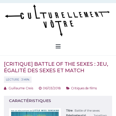
Aller
au
contenu
Culturellement Vôtre
Webzine Culturel
[CRITIQUE] BATTLE OF THE SEXES : JEU,
ÉGALITÉ DES SEXES ET MATCH
Guillaume Creis
06/03/2018
Critiques de films
CARACTÉRISTIQUES
Titre
:
Battle of the sexes
Réalisateur(s)
:
Jonathan