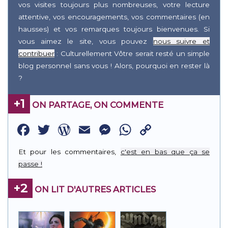
vos visites toujours plus nombreuses, votre lecture
attentive, vos encouragements, vos commentaires (en
hausses) et vos remarques toujours bienvenues. Si
vous aimez le site, vous pouvez
nous suivre et
contribuer
: Culturellement Vôtre serait resté un simple
blog personnel sans vous ! Alors, pourquoi en rester là
?
+1
ON PARTAGE, ON COMMENTE
Facebook
Twitter
WordPress
Email
Messenger
WhatsApp
Copy
Link
Et pour les commentaires,
c'est en bas que ça se
passe !
+2
ON LIT D'AUTRES ARTICLES