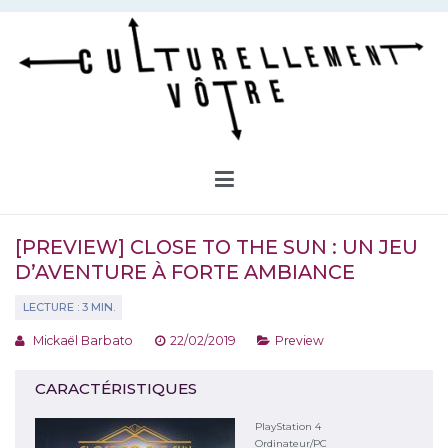
Aller
au
contenu
Culturellement Vôtre
Webzine Culturel
[PREVIEW] CLOSE TO THE SUN : UN JEU
D’AVENTURE À FORTE AMBIANCE
Mickaël Barbato
22/02/2019
Preview
CARACTÉRISTIQUES
PlayStation 4
Ordinateur/PC