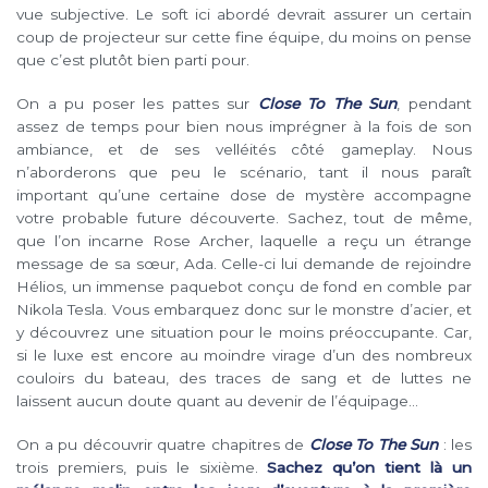
vue subjective. Le soft ici abordé devrait assurer un certain
coup de projecteur sur cette fine équipe, du moins on pense
que c’est plutôt bien parti pour.
On a pu poser les pattes sur
Close To The Sun
, pendant
assez de temps pour bien nous imprégner à la fois de son
ambiance, et de ses velléités côté gameplay. Nous
n’aborderons que peu le scénario, tant il nous paraît
important qu’une certaine dose de mystère accompagne
votre probable future découverte. Sachez, tout de même,
que l’on incarne Rose Archer, laquelle a reçu un étrange
message de sa sœur, Ada. Celle-ci lui demande de rejoindre
Hélios, un immense paquebot conçu de fond en comble par
Nikola Tesla. Vous embarquez donc sur le monstre d’acier, et
y découvrez une situation pour le moins préoccupante. Car,
si le luxe est encore au moindre virage d’un des nombreux
couloirs du bateau, des traces de sang et de luttes ne
laissent aucun doute quant au devenir de l’équipage…
On a pu découvrir quatre chapitres de
Close To The Sun
: les
trois premiers, puis le sixième.
Sachez qu’on tient là un