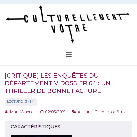
Aller
au
contenu
Culturellement Vôtre
Webzine Culturel
[CRITIQUE] LES ENQUÊTES DU
DÉPARTEMENT V DOSSIER 64 : UN
THRILLER DE BONNE FACTURE
Mark Wayne
02/03/2019
A la une
,
Critiques de films
CARACTÉRISTIQUES