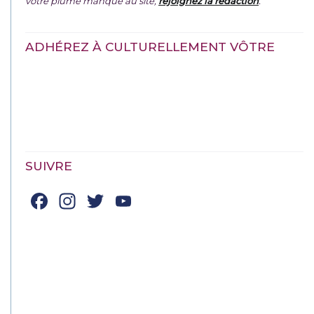
votre plume manque au site,
rejoignez la rédaction
.
ADHÉREZ À CULTURELLEMENT VÔTRE
SUIVRE
Facebook
Instagram
Twitter
YouTube
Channel