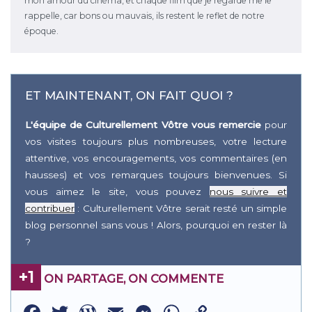
mon amour du cinéma, et chaque film que je regarde me le
rappelle, car bons ou mauvais, ils restent le reflet de notre
époque.
ET MAINTENANT, ON FAIT QUOI ?
L'équipe de Culturellement Vôtre vous remercie
pour
vos visites toujours plus nombreuses, votre lecture
attentive, vos encouragements, vos commentaires (en
hausses) et vos remarques toujours bienvenues. Si
vous aimez le site, vous pouvez
nous suivre et
contribuer
: Culturellement Vôtre serait resté un simple
blog personnel sans vous ! Alors, pourquoi en rester là
?
+1
ON PARTAGE, ON COMMENTE