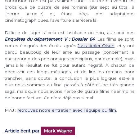
conclusion n’en est pas vraiment une. L’auteur n’a vendu les
droits que de quatre de ses romans (sur sept au total, à
l’heure actuelle) et, étant déçu des adaptations
cinématographiques, l’aventure s’arrêtera là.
Difficile de juger si cela est justifiable ou non, au sortir des
Enquêtes du département V : Dossier 64
. Les films se sont
certes éloignés des écrits signés
Jussi Adler-Olsen
, et y ont
perdu beaucoup de leur âme au passage (concernant le
background des personnages principaux, par exemple), mais
jamais le résultat ne fut pour autant négatif. À chacun de
découvrir ces longs métrages, et de lire les romans pour
trancher. Sans doute, la conclusion la plus logique est-elle
que nous sommes au final passés à côté d’une très grande
saga, mais que nous avons hérité de quatre films néanmoins
de bonne facture. Ce n’est déjà pas si mal.
MAJ :
retrouvez notre entretien avec l’équipe du film
.
Article écrit par
Mark Wayne