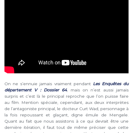
On ne s’ennuie jamais vraiment pendant
Les Enquêtes du
département V : Dossier 64
, mais on n’est aussi jamais
surpris et c’est là le principal reproche que l’on puisse faire
au film. Mention spéciale, cependant, aux deux interprètes
de l’antagoniste principal, le docteur Curt Wad, personnage à
la fois repoussant et glaçant, digne émule de Mengele.
Quant au fait que nous assistons à ce qui devrait être une
dernière itération, il faut tout de même préciser que cette