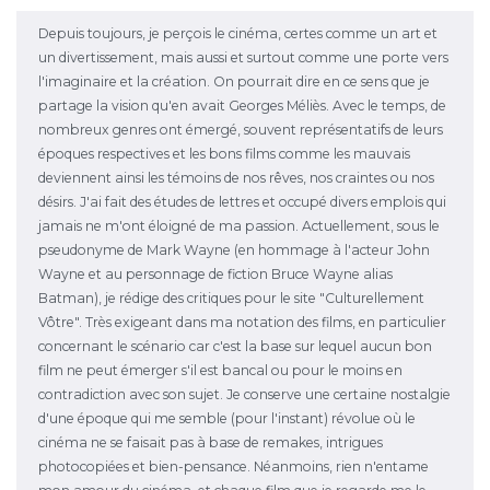
Depuis toujours, je perçois le cinéma, certes comme un art et
un divertissement, mais aussi et surtout comme une porte vers
l'imaginaire et la création. On pourrait dire en ce sens que je
partage la vision qu'en avait Georges Méliès. Avec le temps, de
nombreux genres ont émergé, souvent représentatifs de leurs
époques respectives et les bons films comme les mauvais
deviennent ainsi les témoins de nos rêves, nos craintes ou nos
désirs. J'ai fait des études de lettres et occupé divers emplois qui
jamais ne m'ont éloigné de ma passion. Actuellement, sous le
pseudonyme de Mark Wayne (en hommage à l'acteur John
Wayne et au personnage de fiction Bruce Wayne alias
Batman), je rédige des critiques pour le site "Culturellement
Vôtre". Très exigeant dans ma notation des films, en particulier
concernant le scénario car c'est la base sur lequel aucun bon
film ne peut émerger s'il est bancal ou pour le moins en
contradiction avec son sujet. Je conserve une certaine nostalgie
d'une époque qui me semble (pour l'instant) révolue où le
cinéma ne se faisait pas à base de remakes, intrigues
photocopiées et bien-pensance. Néanmoins, rien n'entame