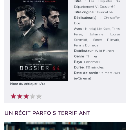
Titre
:
Les Enquêtes du
Département V : Dossier 64
Titre original
:
Journal 64
Réalisateur(s)
:
Christoffer
Boe
Avec
:
Nikolaj Lie Kaas, Fares
Fares, Johanne Louise
Schmidt, Søren Pilmark,
Fanny Bornedal
Distributeur
:
Wild Bunch
Genre
:
Thriller
Pays
:
Danemark
Durée
:
119 minutes
Date de sortie
: 7 mars 2019
(e-Cinema)
Note du critique
:
6
/
10
★
★
★
★
★
★
★
★
★
★
UN RÉCIT PARFOIS TERRIFIANT