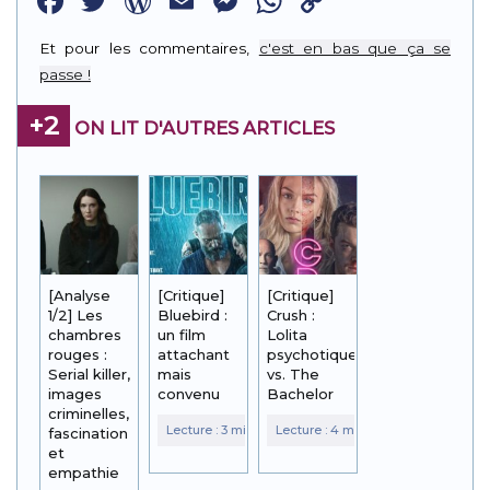
Facebook
Twitter
WordPress
Email
Messenger
WhatsApp
Copy
Link
Et pour les commentaires,
c'est en bas que ça se
passe !
+2
ON LIT D'AUTRES ARTICLES
[Analyse
[Critique]
[Critique]
1/2] Les
Bluebird :
Crush :
chambres
un film
Lolita
rouges :
attachant
psychotique
Serial killer,
mais
vs. The
images
convenu
Bachelor
criminelles,
fascination
et
empathie