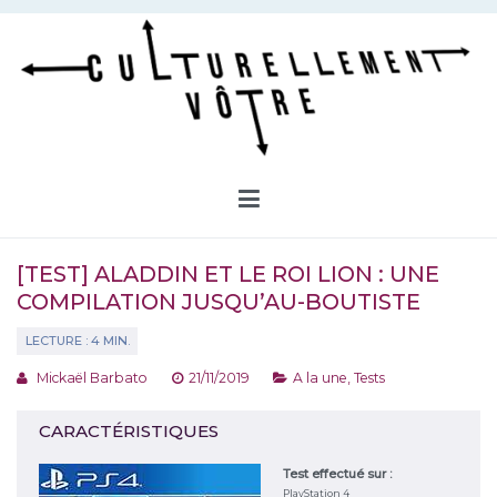
Aller
au
contenu
Culturellement Vôtre
Webzine Culturel
[TEST] ALADDIN ET LE ROI LION : UNE
COMPILATION JUSQU’AU-BOUTISTE
Mickaël Barbato
21/11/2019
A la une
,
Tests
CARACTÉRISTIQUES
Test effectué sur :
PlayStation 4