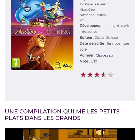
Existe aussi sur :
Xbox One
Nintendo Switch
PC
Développeur
:
Nighthawk
Interactive
Editeur
:
Digital Eclipse
Date de sortie
: 1er novembre
2019
Acheter
:
Cliquez ici
Note
:
7
/
10
★
★
★
★
★
★
★
★
★
★
UNE COMPILATION QUI ME LES PETITS
PLATS DANS LES GRANDS