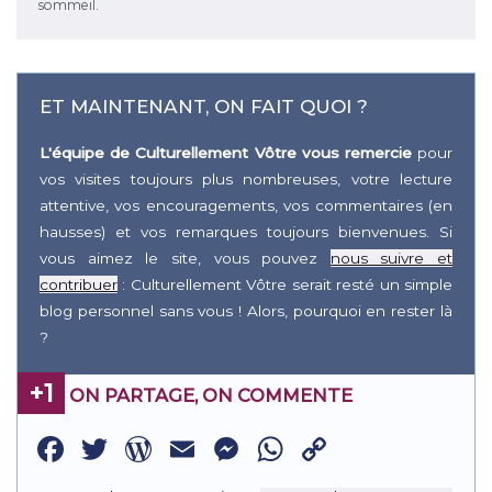
sommeil.
ET MAINTENANT, ON FAIT QUOI ?
L'équipe de Culturellement Vôtre vous remercie
pour
vos visites toujours plus nombreuses, votre lecture
attentive, vos encouragements, vos commentaires (en
hausses) et vos remarques toujours bienvenues. Si
vous aimez le site, vous pouvez
nous suivre et
contribuer
: Culturellement Vôtre serait resté un simple
blog personnel sans vous ! Alors, pourquoi en rester là
?
+1
ON PARTAGE, ON COMMENTE
Facebook
Twitter
WordPress
Email
Messenger
WhatsApp
Copy
Link