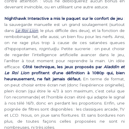
contre attention : vous ne débloquerez aucun bonus en
devenant invincible, ou en utlilisant une autre astuce.
Nighthawk Interactive a mis le paquet sur le confort de jeu
:
la sauvegarde manuelle est un grand soulagement (surtout
dans
Le Roi Lion
, le plus difficile des deux), et la fonction de
rembobinage fait, elle aussi, un bien fou pour les nerfs. Ainsi,
on ne rage plus trop à cause de ces satanées queues
d’hippopotames,
rogntudju
. Petite sucrerie : on peut choisir
de regarder l’intelligence artificielle avancer dans le jeu,
l’arrêter à tout moment pour reprendre la main. Un idée
efficace.
Côté technique, les jeux proposés par
Aladdin et
Le Roi Lion
profitent d’une définition à 1080p qui, bien
heureusement, ne fait jamais défaut.
En terme de format,
on peut choisir entre écran net (donc l’expérience originelle),
plein écran (qui étire le 4/3 à son maximum, c’est celui que
l’on recommande) et l’horrible écran étiré qui adapte le signal
à nos télé 16/9, donc en perdant les proportions. Enfin, une
poignée de filtres sont disponibles : les classiques arcade, TV
et LCD. Nous, on joue sans fioritures. Et sans bordures non
plus, de toutes façons celles proposées ne sont ni
nombreuses, ni très jolies.