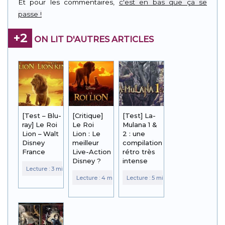
Et pour les commentaires,
c'est en bas que ça se
passe !
+2
ON LIT D'AUTRES ARTICLES
[Test – Blu-
[Critique]
[Test] La-
ray] Le Roi
Le Roi
Mulana 1 &
Lion – Walt
Lion : Le
2 : une
Disney
meilleur
compilation
France
Live-Action
rétro très
Disney ?
intense