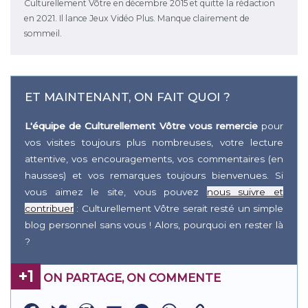
Culturellement Vôtre en décembre 2015 et quitte la rédaction
en 2021. Il lance Jeux Vidéo Plus. Manque clairement de
sommeil.
ET MAINTENANT, ON FAIT QUOI ?
L'équipe de Culturellement Vôtre vous remercie
pour
vos visites toujours plus nombreuses, votre lecture
attentive, vos encouragements, vos commentaires (en
hausses) et vos remarques toujours bienvenues. Si
vous aimez le site, vous pouvez
nous suivre et
contribuer
: Culturellement Vôtre serait resté un simple
blog personnel sans vous ! Alors, pourquoi en rester là
?
+1
ON PARTAGE, ON COMMENTE