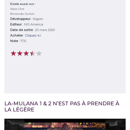
Existe aussi sur :
Xbox One
Nintendo Switch
Développeur
:
Nigoro
Editeur
:
NIS America
Date de sortie
: 20 mars 2020
Acheter
:
Cliquez ici
Note
:
7
/
10
★
★
★
★
★
★
★
★
★
★
LA-MULANA 1 & 2 N’EST PAS À PRENDRE À
LA LÉGÈRE