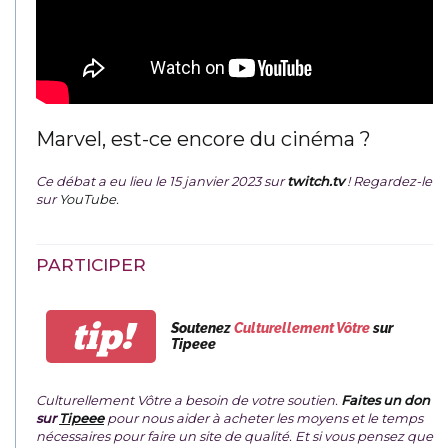
Marvel, est-ce encore du cinéma ?
Ce débat a eu lieu le 15 janvier 2023 sur
twitch.tv
! Regardez-le
sur
YouTube
.
PARTICIPER
tip!
Soutenez
Culturellement Vôtre
sur
Tipeee
Culturellement Vôtre a besoin de votre soutien.
Faites un don
sur
Tipeee
pour nous aider à acheter les moyens et le temps
nécessaires pour faire un site de qualité. Et si vous pensez que