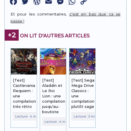
Facebook
Twitter
WordPress
Email
Messenger
WhatsApp
Copy
Link
Et pour les commentaires,
c'est en bas que ça se
passe !
+2
ON LIT D'AUTRES ARTICLES
[Test]
[Test]
[Test] Sega
Castlevania
Aladdin et
Mega Drive
Requiem :
Le Roi
Classics :
une
Lion : une
une
compilation
compilation
compilation
très rétro
jusqu’au-
plutôt sage
boutiste