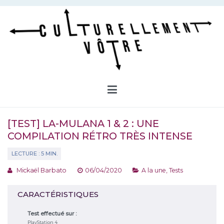
Aller
au
contenu
Culturellement Vôtre
Webzine Culturel
[TEST] LA-MULANA 1 & 2 : UNE
COMPILATION RÉTRO TRÈS INTENSE
Mickaël Barbato
06/04/2020
A la une
,
Tests
CARACTÉRISTIQUES
Test effectué sur :
PlayStation 4