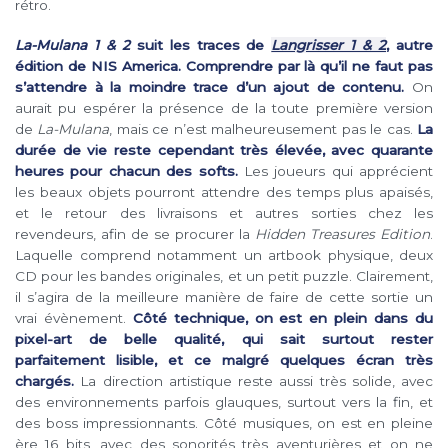
rétro.
La-Mulana 1 & 2
suit les traces de
Langrisser 1 & 2
, autre
édition de NIS America. Comprendre par là qu’il ne faut pas
s’attendre à la moindre trace d’un ajout de contenu.
On
aurait pu espérer la présence de la toute première version
de
La-Mulana
, mais ce n’est malheureusement pas le cas.
La
durée de vie reste cependant très élevée, avec quarante
heures pour chacun des softs.
Les joueurs qui apprécient
les beaux objets pourront attendre des temps plus apaisés,
et le retour des livraisons et autres sorties chez les
revendeurs, afin de se procurer la
Hidden Treasures Edition
.
Laquelle comprend notamment un artbook physique, deux
CD pour les bandes originales, et un petit puzzle. Clairement,
il s’agira de la meilleure manière de faire de cette sortie un
vrai évènement.
Côté technique, on est en plein dans du
pixel-art de belle qualité, qui sait surtout rester
parfaitement lisible, et ce malgré quelques écran très
chargés.
La direction artistique reste aussi très solide, avec
des environnements parfois glauques, surtout vers la fin, et
des boss impressionnants. Côté musiques, on est en pleine
ère 16 bits, avec des sonorités très aventurières et on ne